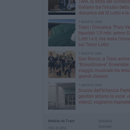
TARI, la sfida del Sindac
Galiano tra l'incubo della
discarica del III Lotto e le
strategie per tagliare la t
7 AGOSTO 2026
rifiuti
Trani | Discarica "Puro Ve
liquidati 1,9 mln. primo SAL per i
Lotti I e II, ma resta l'inc
sul Terzo Lotto
7 AGOSTO 2026
San Rocco, a Trani arriva 
"BrassGroove" Ensemble:
viaggio musicale tra emo
grandi classici
7 AGOSTO 2026
Scuola dell'Infanzia Pertin
genitori alzano la voce: 
silenzi, vogliamo rispost
Notizie da Trani
Attualità
Speciale
Vita di città