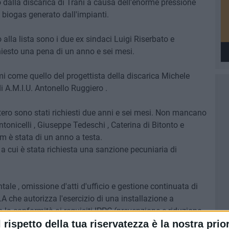
ato dalla discarica di Trani a causa dell'enorme pressione
l biogas generato dall'impianti.
 alla lista sono i due ex sindaci Luigi Riserbato e
hiesto una pena di un anno e sei mesi.
mi come quello del progettista della discarica Michele
i A.M.I.U. Antonello Ruggiero .
tero sono stati richiesti due anni e sei mesi. Non mancano
ntonicelli , Giuseppe Tedeschi , Caterina di Bitonto e
m è stata di un anno a testa.
 a cui è stata richiesta una sanzione pecuniaria di
tale , omissione d'atti d'ufficio e gestione continuata di
.A che autorizza l'esercizio di una installazione a
la conformità ai requisiti IPPC (prevenzione e riduzione
l rispetto della tua riservatezza è la nostra prior
one in area non autorizzate. La discarica è stata ormai