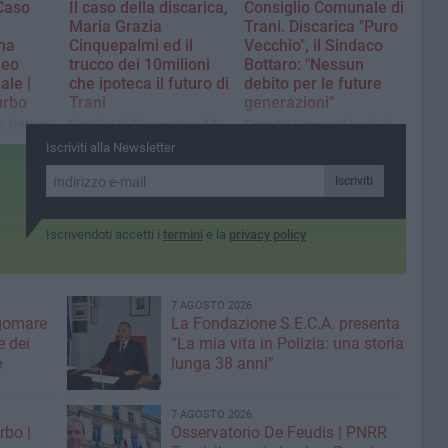
"Caso
Il caso della discarica,
Consiglio Comunale di
Maria Grazia
Trani. Discarica "Puro
ima
Cinquepalmi ed il
Vecchio", il Sindaco
deo
trucco dei 10milioni
Bottaro: "Nessun
ale |
che ipoteca il futuro di
debito per le future
urbo
Trani
generazioni"
, fratture
L’analisi dell’avvocato ed il
Smentiti i presunti buchi di
ture
"gioco delle tre carte" tra
bilancio, copertura
Iscriviti alla Newsletter
a
Comune e AMIU: un debito
economica garantita
carica di
occulto milionario
attraverso fondi regionali e
Iscriviti
 per il
mascherato da convenzione
la ricostituzione del fondo di
di fine mandato
garanzia da oltre 36 milioni
di euro
Iscrivendoti accetti i
termini
e la
privacy policy
7 AGOSTO 2026
gomare
La Fondazione S.E.C.A. presenta
 dei
“La mia vita in Polizia: una storia
e
lunga 38 anni”
7 AGOSTO 2026
rbo |
Osservatorio De Feudis | PNRR