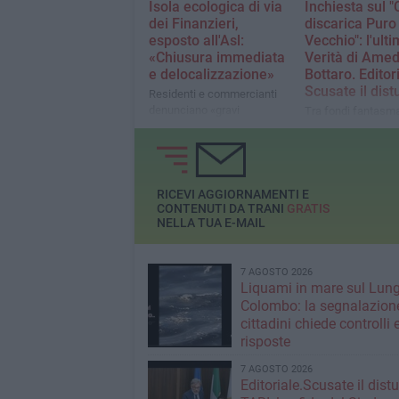
Isola ecologica di via
Inchiesta sul 
condivise"
dei Finanzieri,
discarica Puro
esposto all'Asl:
Vecchio": l'ult
«Chiusura immediata
Verità di Ame
e delocalizzazione»
Bottaro. Editori
Scusate il dist
Residenti e commercianti
denunciano «gravi
Tra fondi fantasma
condizioni igienico-
strutturali e blinda
sanitarie», «esalazioni
contabili: l'inchiest
costanti e aria irrespirabile»,
definitiva sulla dis
presenza di percolato,
Trani e il "tesoretto"
infestazioni e rumori
futuro
RICEVI AGGIORNAMENTI E
CONTENUTI DA TRANI
GRATIS
NELLA TUA E-MAIL
7 AGOSTO 2026
Liquami in mare sul Lun
Colombo: la segnalazione
cittadini chiede controlli 
risposte
7 AGOSTO 2026
Editoriale.Scusate il distu