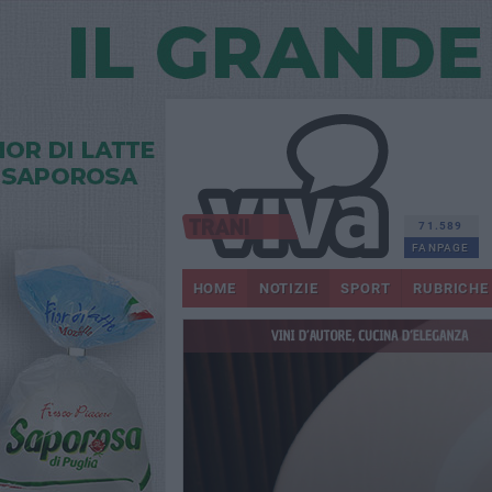
71.589
FANPAGE
HOME
NOTIZIE
SPORT
RUBRICHE