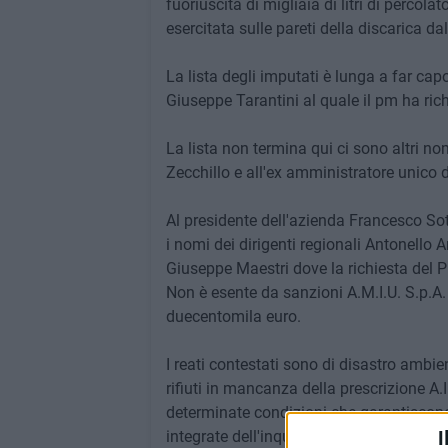
fuoriuscita di migliaia di litri di percol
esercitata sulle pareti della discarica da
La lista degli imputati è lunga a far capo
Giuseppe Tarantini al quale il pm ha ric
La lista non termina qui ci sono altri no
Zecchillo e all'ex amministratore unico d
Al presidente dell'azienda Francesco So
i nomi dei dirigenti regionali Antonello A
Giuseppe Maestri dove la richiesta del P
Non è esente da sanzioni A.M.I.U. S.p.A.
duecentomila euro.
I reati contestati sono di disastro ambien
rifiuti in mancanza della prescrizione A.I
determinate condizioni che garantiscono 
I
integrate dell'inquinamento) , ed emissi