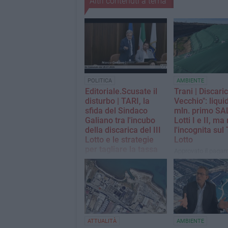
Altri contenuti a tema
POLITICA
AMBIENTE
Editoriale.Scusate il
Trani | Discari
disturbo | TARI, la
Vecchio": liquid
sfida del Sindaco
mln. primo SAL
Galiano tra l'incubo
Lotti I e II, ma
della discarica del III
l'incognita sul
Lotto e le strategie
Lotto
per tagliare la tassa
Approvato il pagam
sui rifiuti
1,9 milioni per i lavo
chiusura. Sullo sfon
In Consiglio Comunale, lo
dibattito politico s
scorso 29 luglio, il Primo
dell'impianto e sui 
Cittadino analizzò i costi del
della TARI.
servizio: "Mancano 3,5
milioni di euro di non
versato. Per ridurre le tariffe
ATTUALITÀ
AMBIENTE
servono scelte coraggiose e