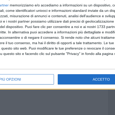
artner
memorizziamo e/o accediamo a informazioni su un dispositivo, c
ali, come identificatori univoci e informazioni standard inviate da un di
zzati, misurazione di annunci e contenuti, analisi dell'audience e svilupp
i e i nostri partner possiamo utilizzare dati precisi di geolocalizzazione 
del dispositivo. Puoi fare clic per consentire a noi e ai nostri 1733 partn
critte. In alternativa puoi accedere a informazioni più dettagliate e modif
acconsentire o di negare il consenso.
Si rende noto che alcuni trattamen
e il tuo consenso, ma hai il diritto di opporti a tale trattamento. Le tue
 questo sito web. Puoi modificare le tue preferenze o revocare il conse
questo sito e facendo clic sul pulsante "Privacy" in fondo alla pagina
PIÙ OPZIONI
ACCETTO