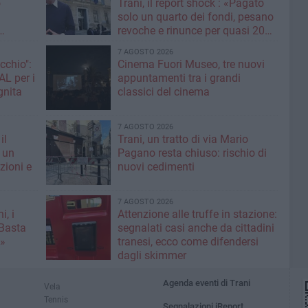
o
Trani, il report shock : «Pagato
solo un quarto dei fondi, pesano
revoche e rinunce per quasi 20
assa sui
milioni»
7 AGOSTO 2026
cchio":
Cinema Fuori Museo, tre nuovi
appuntamenti tra i grandi
ognita
classici del cinema
7 AGOSTO 2026
il
Trani, un tratto di via Mario
 un
Pagano resta chiuso: rischio di
zioni e
nuovi cedimenti
7 AGOSTO 2026
i, i
Attenzione alle truffe in stazione:
«Basta
segnalati casi anche da cittadini
e»
tranesi, ecco come difendersi
dagli skimmer
Agenda eventi di Trani
Vela
Tennis
Segnalazioni iReport