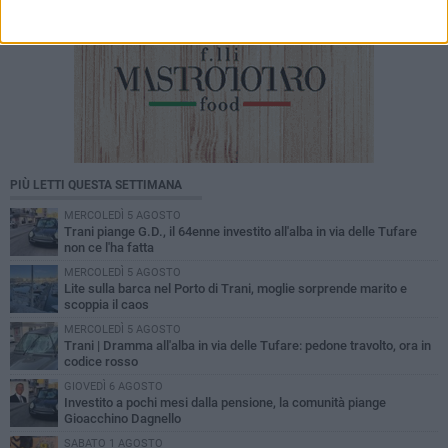
PIÙ LETTI QUESTA SETTIMANA
MERCOLEDÌ 5 AGOSTO
Trani piange G.D., il 64enne investito all'alba in via delle Tufare
non ce l'ha fatta
MERCOLEDÌ 5 AGOSTO
Lite sulla barca nel Porto di Trani, moglie sorprende marito e
scoppia il caos
MERCOLEDÌ 5 AGOSTO
Trani | Dramma all'alba in via delle Tufare: pedone travolto, ora in
codice rosso
GIOVEDÌ 6 AGOSTO
Investito a pochi mesi dalla pensione, la comunità piange
Gioacchino Dagnello
SABATO 1 AGOSTO