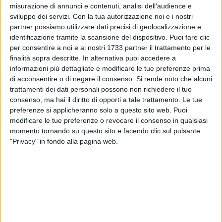
A tale provvedimento sono state formulate una serie di
misurazione di annunci e contenuti, analisi dell'audience e
osservazioni. "In particolare, si è rilevato che la variante
sviluppo dei servizi.
Con la tua autorizzazione noi e i nostri
partner possiamo utilizzare dati precisi di geolocalizzazione e
urbanistica adottata a seguito della delibera di consiglio
identificazione tramite la scansione del dispositivo. Puoi fare clic
comunale sia in contrasto con quanto previsto dall'art. 208
per consentire a noi e ai nostri 1733 partner il trattamento per le
comma 6 del D. Lgs 152/2006 (Codice Ambiente).
finalità sopra descritte. In alternativa puoi accedere a
informazioni più dettagliate e modificare le tue preferenze prima
Sono state, altresì, evidenziate una serie di criticità, sia
di acconsentire o di negare il consenso.
Si rende noto che alcuni
urbanistiche sia ambientali, che compromettono la fragilità e
trattamenti dei dati personali possono non richiedere il tuo
la delicatezza del nostro territorio. A tal proposito occorre
consenso, ma hai il diritto di opporti a tale trattamento. Le tue
preferenze si applicheranno solo a questo sito web. Puoi
considerare che il citato art. 208 - Autorizzazione unica per i
modificare le tue preferenze o revocare il consenso in qualsiasi
nuovi impianti di smaltimento e di recupero dei rifiuti del
momento tornando su questo sito e facendo clic sul pulsante
codice ambiente al comma 6 stabilisce che: "6. Entro 30
"Privacy" in fondo alla pagina web.
giorni dal ricevimento delle conclusioni della Conferenza dei
servizi, valutando le risultanze della stessa, la regione, in
caso di valutazione positiva del progetto, autorizza la
realizzazione e la gestione dell'impianto. L'approvazione
sostituisce ad ogni effetto visti, pareri, autorizzazioni e
concessioni di organi regionali, provinciali e comunali,
costituisce, ove occorra, variante allo strumento urbanistico