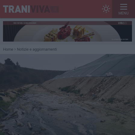
MENU
Home
Notizie e aggiornamenti