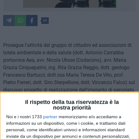
69
Prosegue l'attività del gruppo di cittadini ed associazioni di
tutela ambientale e della salute (dott. Antonio Carrabba
portavoce Aea, avv. Nicola Ulisse (Codacons), avv. Maria
Grazia Cinquepalmi, ing. Rita Grazia Reggio, dott. geologo
Francesco Bartucci, dott.ssa Maria Teresa De Vito, prof.
Pietro Ferreri, dott. Siro Sterpellone, dott. Vincenzo Falco) sul
discusso progetto di realizzazione dell'impianto di percolato.
Il rispetto della tua riservatezza è la
Questa volta l'attenzione del gruppo, riunitosi in comitato
nostra priorità
spontaneo, si è focalizzata sulla delibera di Consiglio
Noi e i nostri 1733
partner
memorizziamo e/o accediamo a
Comunale n.14 del 10/3/22 (pubblicata nell'albo pretorio in
informazioni su un dispositivo, come i cookie, e trattiamo dati
data 6/4/22).
personali, come identificatori univoci e informazioni standard
inviate da un dispositivo per annunci e contenuti personalizzati,