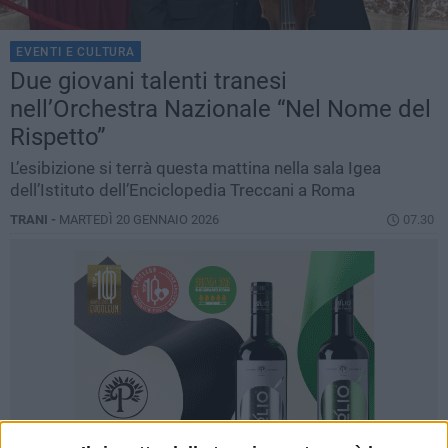
EVENTI E CULTURA
Due giovani talenti tranesi
nell’Orchestra Nazionale “Nel Nome del
Rispetto”
L’esibizione si terrà questa mattina nella sala Igea
dell’Istituto dell’Enciclopedia Treccani a Roma
TRANI -
MARTEDÌ 20 GENNAIO 2026
07.30