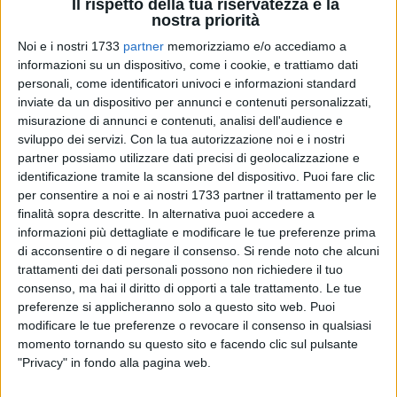
Il rispetto della tua riservatezza è la
nostra priorità
Noi e i nostri 1733
partner
memorizziamo e/o accediamo a
informazioni su un dispositivo, come i cookie, e trattiamo dati
personali, come identificatori univoci e informazioni standard
74
A cura di
ADRIANA FABRIZIO
inviate da un dispositivo per annunci e contenuti personalizzati,
misurazione di annunci e contenuti, analisi dell'audience e
sviluppo dei servizi.
Con la tua autorizzazione noi e i nostri
partner possiamo utilizzare dati precisi di geolocalizzazione e
Trani è ancora una volta protagonista di grandi eventi
identificazione tramite la scansione del dispositivo. Puoi fare clic
musicali e culturali, questa volta attraverso i suoi
per consentire a noi e ai nostri 1733 partner il trattamento per le
finalità sopra descritte. In alternativa puoi accedere a
giovanissimi talenti. Proprio oggi, infatti, si terrà la Seconda
informazioni più dettagliate e modificare le tue preferenze prima
Giornata Nazionale del Rispetto; la città era già stata
di acconsentire o di negare il consenso.
Si rende noto che alcuni
rappresentata lo scorso anno, durante il medesimo evento,
trattamenti dei dati personali possono non richiedere il tuo
da due talentuosi e giovanissimi musicisti tranesi.
consenso, ma hai il diritto di opporti a tale trattamento. Le tue
preferenze si applicheranno solo a questo sito web. Puoi
Quest'anno, ancora una volta, partiranno da Trani due talenti
modificare le tue preferenze o revocare il consenso in qualsiasi
scelti per completare l'organico dell'Orchestra Nazionale "Nel
momento tornando su questo sito e facendo clic sul pulsante
"Privacy" in fondo alla pagina web.
Nome del Rispetto":
Maria Grazia Di Bello
, violinista che già
l'anno scorso si era distinta per il suo talento proprio durante