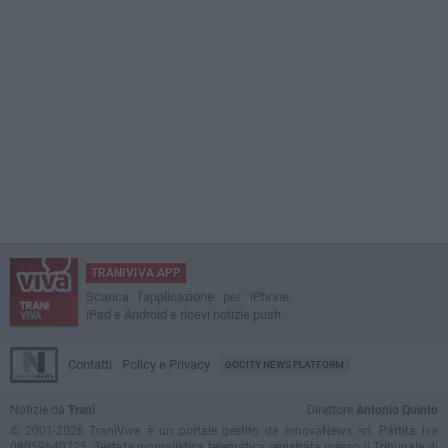
TRANIVIVA APP
Scarica l'applicazione per iPhone,
iPad e Android e ricevi notizie push
Contatti
Policy e Privacy
GOCITY NEWS PLATFORM
Notizie da
Trani
Direttore
Antonio Quinto
© 2001-2026 TraniViva è un portale gestito da InnovaNews srl. Partita iva
08059640725. Testata giornalistica telematica registrata presso il Tribunale di