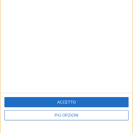
ACCETTO
Altri contenuti a tema
PIÙ OPZIONI