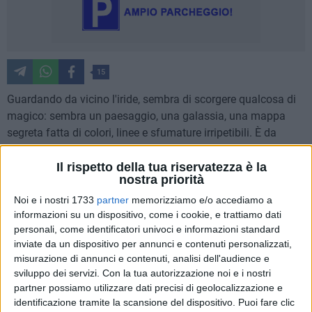
15
Guardando da vicino l'iride, sembra di scorgere qualcosa di
magico: sembra un paesaggio, una galassia, una mappa
segreta fatta di colori, linee e sfumature irripetibili. È da
questo incanto che è nata l'idea natalizia pensata da Ottica
Casa Pinari di Trani per i propri clienti, con un evento
Il rispetto della tua riservatezza è la
nostra priorità
esclusivo che ha riscosso grande successo nella giornata di
sabato 13 dicembre.
Noi e i nostri 1733
partner
memorizziamo e/o accediamo a
informazioni su un dispositivo, come i cookie, e trattiamo dati
personali, come identificatori univoci e informazioni standard
Protagoniste della giornata sono state proprio le fotografie
inviate da un dispositivo per annunci e contenuti personalizzati,
dell'iride in alta risoluzione, realizzate con strumenti
misurazione di annunci e contenuti, analisi dell'audience e
professionali di ultima generazione provenienti dalla
sviluppo dei servizi.
Con la tua autorizzazione noi e i nostri
Germania. Un lavoro di precisione e competenza che ha
partner possiamo utilizzare dati precisi di geolocalizzazione e
permesso di restituire immagini di straordinaria definizione,
identificazione tramite la scansione del dispositivo. Puoi fare clic