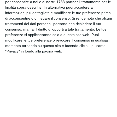
capaci di mostrare l'unicità assoluta di ogni sguardo.
per consentire a noi e ai nostri 1733 partner il trattamento per le
finalità sopra descritte. In alternativa puoi accedere a
Nessuna iride è uguale a un'altra: è un dato scientifico, ma
informazioni più dettagliate e modificare le tue preferenze prima
anche una potente metafora che, per molti partecipanti, si è
di acconsentire o di negare il consenso.
Si rende noto che alcuni
trasformata in emozione.
trattamenti dei dati personali possono non richiedere il tuo
consenso, ma hai il diritto di opporti a tale trattamento. Le tue
Accanto alla fotografia, Ottica Casa Pinari ha offerto anche
preferenze si applicheranno solo a questo sito web. Puoi
un controllo optometrico personalizzato gratuito, inserendo
modificare le tue preferenze o revocare il consenso in qualsiasi
l'esperienza estetica all'interno di un percorso più ampio di
momento tornando su questo sito e facendo clic sul pulsante
"Privacy" in fondo alla pagina web.
attenzione alla salute visiva. Quando si parla di sguardi, la
bellezza non è mai separata dal benessere.
Gli occhi, spiegano Ida e Giulia, «sono le nostre lenti sul
mondo»: raccontano come stiamo, come guardiamo gli altri,
come ci prendiamo cura di noi stessi.