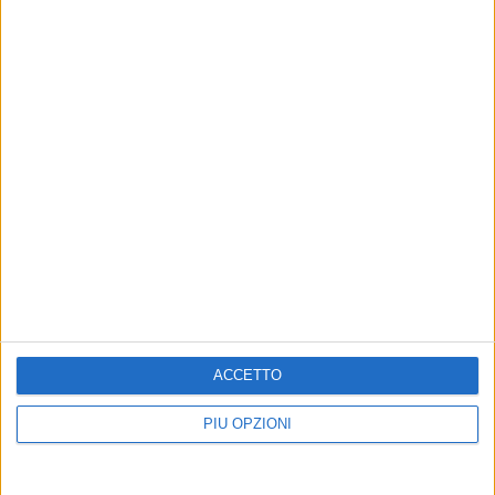
Telefono: 0883 179 5113
Facebook:
www.facebook.com/otticacasapinari
Instagram: ottica_casa_pinari
Per prenotare un controllo optometrico personalizzato
basta
cliccare qui
ACCETTO
PIÙ OPZIONI