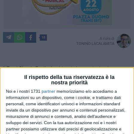
18
A cura di
TONINO LACALAMITA
Il
Trani Classic Festival
raddoppia le emozioni e, dopo
l'inaugurazione, si prepara a un nuovo imperdibile
Il rispetto della tua riservatezza è la
nostra priorità
appuntamento con due giovani pianisti italiani:
Leonardo
Colafelice
e
Cristina Di Lecce
entrambi originari della
Noi e i nostri 1731
partner
memorizziamo e/o accediamo a
provincia di Bari e con un percorso formativo legato al
informazioni su un dispositivo, come i cookie, e trattiamo dati
personali, come identificatori univoci e informazioni standard
Conservatorio di Musica "N. Piccinni" del capoluogo
inviate da un dispositivo per annunci e contenuti personalizzati,
pugliese.
L'evento si terrà sabato 9 agosto, alle ore 19:00, in
misurazione di annunci e contenuti, analisi dell'audience e
una cornice di inestimabile bellezza e storia, il
Monastero di
sviluppo dei servizi.
Con la tua autorizzazione noi e i nostri
Colonna
a Trani e sarà ad ingresso libero fino ad
partner possiamo utilizzare dati precisi di geolocalizzazione e
esaurimento dei posti.
Serena Valluzz
i e
Paolo Scafarella,