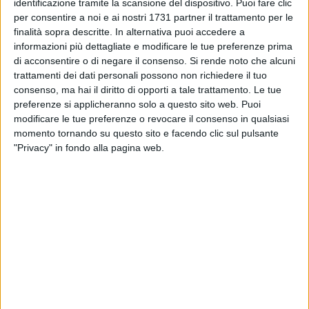
identificazione tramite la scansione del dispositivo. Puoi fare clic
nella doppia veste di direttori artistici della festival ed ottimi
per consentire a noi e ai nostri 1731 partner il trattamento per le
pianisti, si esibiranno anch'essi nella stessa serata in un
finalità sopra descritte. In alternativa puoi accedere a
informazioni più dettagliate e modificare le tue preferenze prima
repertorio che spazierà da Mozart a Bizet, da Grieg a
di acconsentire o di negare il consenso.
Si rende noto che alcuni
Tchaikovsky.
trattamenti dei dati personali possono non richiedere il tuo
consenso, ma hai il diritto di opporti a tale trattamento. Le tue
Leonardo Colafelice.
Classe 1995, è un virtuoso acclamato
preferenze si applicheranno solo a questo sito web. Puoi
a livello internazionale che nonostante la giovane età, si è
modificare le tue preferenze o revocare il consenso in qualsiasi
distinto fin da giovanissimo per le sue eccezionali qualità
momento tornando su questo sito e facendo clic sul pulsante
tanto da essere definito da
Aldo Ciccolini
un "
pianista nato e
"Privacy" in fondo alla pagina web.
destinato a una brillantissima carriera
" già all'età di 12 anni.
Nel corso della sua carriera ha ottenuto numerosi
riconoscimenti internazionali di prestigio, tra cui: il
Cleveland
International Piano Competition
(2016): Secondo premio e
tre premi speciali (premio del pubblico, miglior esecuzione di
una composizione russa e premio della giuria dei giovani); l'
Arthur Rubinstein International Piano Master Competition
(2014), è stato stato uno dei sei finalisti e ha vinto tre premi
speciali;
Gina Bachauer Young Artists International Piano