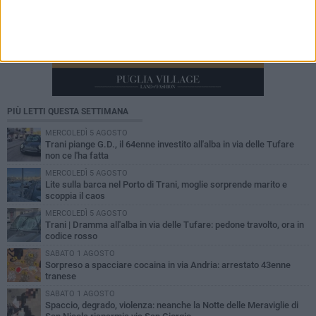
PIÙ LETTI QUESTA SETTIMANA
MERCOLEDÌ 5 AGOSTO
Trani piange G.D., il 64enne investito all'alba in via delle Tufare
non ce l'ha fatta
MERCOLEDÌ 5 AGOSTO
Lite sulla barca nel Porto di Trani, moglie sorprende marito e
scoppia il caos
MERCOLEDÌ 5 AGOSTO
Trani | Dramma all'alba in via delle Tufare: pedone travolto, ora in
codice rosso
SABATO 1 AGOSTO
Sorpreso a spacciare cocaina in via Andria: arrestato 43enne
tranese
SABATO 1 AGOSTO
Spaccio, degrado, violenza: neanche la Notte delle Meraviglie di