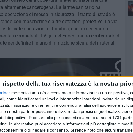
to fossero della copertura in eternit, materiale che
ris
a altamente cancerogena. L'allarme sanitario ha
 operazione di messa in sicurezza. Il tratto di strada è
vorando con mascherine e altre dotazioni protettive. La via
le delicate operazioni di bonifica, che richiederanno
mbientali competenti. I Vigili del Fuoco hanno confermato di
te per definire il piano di rimozione sicura dei materiali
l rispetto della tua riservatezza è la nostra prior
artner
memorizziamo e/o accediamo a informazioni su un dispositivo, c
ali, come identificatori univoci e informazioni standard inviate da un di
zzati, misurazione di annunci e contenuti, analisi dell'audience e svilupp
i e i nostri partner possiamo utilizzare dati precisi di geolocalizzazione 
del dispositivo. Puoi fare clic per consentire a noi e ai nostri 1731 partn
critte. In alternativa puoi accedere a informazioni più dettagliate e modif
acconsentire o di negare il consenso.
Si rende noto che alcuni trattamen