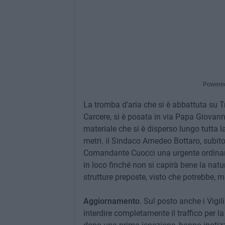
Powere
La tromba d'aria che si è abbattuta su Tr
Carcere, si è posata in via Papa Giovan
materiale che si è disperso lungo tutta l
metri. il Sindaco Amedeo Bottaro, subito
Comandante Cuocci una urgente ordinanza 
in loco finché non si capirà bene la natur
strutture preposte, visto che potrebbe, 
Aggiornamento
. Sul posto anche i Vigi
interdire completamente il traffico per l