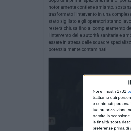
dopo una prima ispezione, hanno ipotizza
notoriamente contiene amianto, sostanz
trasformato l'intervento in una complessa
stato sigillato e gli operatori stanno la
resterà chiusa fino al completamento del
l'intervento delle autorità sanitarie e a
essere in attesa delle squadre specializza
potenzialmente contaminati.
I
Noi e i nostri 1731
p
trattiamo dati person
e contenuti personali
tua autorizzazione no
tramite la scansione 
le finalità sopra des
preferenze prima di 