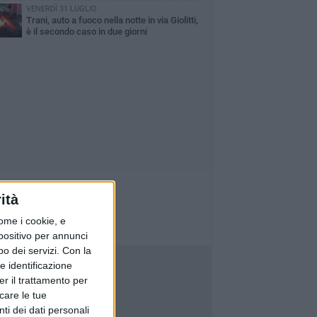
parmia via San Giorgio
VENERDÌ 31 LUGLIO
Trani, auto a fuoco nella notte in via Giolitti,
è il secondo caso in due giorni
ità
ome i cookie, e
spositivo per annunci
o dei servizi.
Con la
e identificazione
er il trattamento per
icare le tue
ti dei dati personali