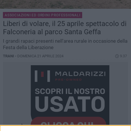
ASSOCIAZIONI ED ORDINI PROFESSIONALI
Liberi di volare, il 25 aprile spettacolo di
Falconeria al parco Santa Geffa
I grandi rapaci presenti nell'area rurale in occasione della
Festa della Liberazione
TRANI -
DOMENICA 21 APRILE 2024
9.37