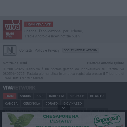
TRANIVIVA APP
Scarica l'applicazione per iPhone,
iPad e Android e ricevi notizie push
Contatti
Policy e Privacy
GOCITY NEWS PLATFORM
Notizie da
Trani
Direttore
Antonio Quinto
© 2001-2026 TraniViva è un portale gestito da InnovaNews srl. Partita iva
08059640725. Testata giornalistica telematica registrata presso il Tribunale di
Trani. Tutti i diritti riservati.
TRANI
ANDRIA
BARI
BARLETTA
BISCEGLIE
BITONTO
CANOSA
CERIGNOLA
CORATO
GIOVINAZZO
MARGHERITA DI SAVOIA
MINERVINO
MODUGNO
MOLFETTA
PUGLIA
RUVO
SAN FERDINANDO
SPINAZZOLA
TERLIZZI
TRINITAPOLI