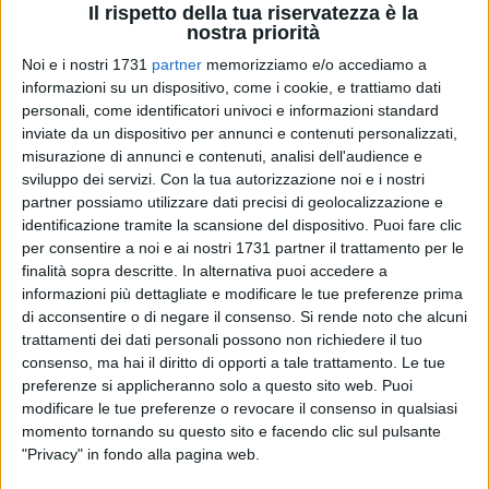
Il rispetto della tua riservatezza è la
nostra priorità
Noi e i nostri 1731
partner
memorizziamo e/o accediamo a
118
informazioni su un dispositivo, come i cookie, e trattiamo dati
personali, come identificatori univoci e informazioni standard
inviate da un dispositivo per annunci e contenuti personalizzati,
misurazione di annunci e contenuti, analisi dell'audience e
Sulle tracce degli insegnamenti del grande Federico II, che
sviluppo dei servizi.
Con la tua autorizzazione noi e i nostri
tra i primi scrisse dell'arte della falconeria, in una giornata
partner possiamo utilizzare dati precisi di geolocalizzazione e
fortemente simbolica che ci rimanda a pagine di storia
identificazione tramite la scansione del dispositivo. Puoi fare clic
assetate di Libertà, il Parco di S. Geffa dedicherà un'intera
per consentire a noi e ai nostri 1731 partner il trattamento per le
giornata all'arte della falconeria e dei grandi rapaci.
finalità sopra descritte. In alternativa puoi accedere a
informazioni più dettagliate e modificare le tue preferenze prima
La giornata, organizzata da Xiao Yan Rondine che ride che
di acconsentire o di negare il consenso.
Si rende noto che alcuni
trattamenti dei dati personali possono non richiedere il tuo
da 26 anni ha dato vita all'area rurale di S. Geffa, sarà
consenso, ma hai il diritto di opporti a tale trattamento. Le tue
articolata in diversi momenti, prima con visita al Parco a gli
preferenze si applicheranno solo a questo sito web. Puoi
animali e all'Ipogeo di S. Geffa e dalle ore 11.00 con una
modificare le tue preferenze o revocare il consenso in qualsiasi
visita guidata ai grandi rapaci che saranno presenti nel
momento tornando su questo sito e facendo clic sul pulsante
parco per l'occasione.
"Privacy" in fondo alla pagina web.