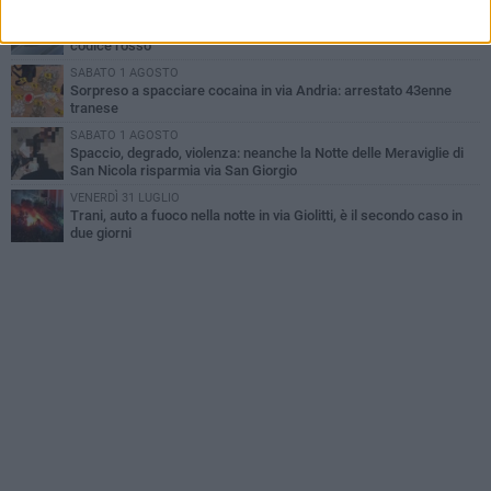
MERCOLEDÌ 5 AGOSTO
Trani | Dramma all'alba in via delle Tufare: pedone travolto, ora in
codice rosso
SABATO 1 AGOSTO
Sorpreso a spacciare cocaina in via Andria: arrestato 43enne
tranese
SABATO 1 AGOSTO
Spaccio, degrado, violenza: neanche la Notte delle Meraviglie di
San Nicola risparmia via San Giorgio
VENERDÌ 31 LUGLIO
Trani, auto a fuoco nella notte in via Giolitti, è il secondo caso in
due giorni