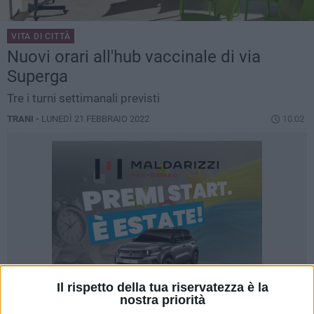
VITA DI CITTÀ
Nuovi orari all'hub vaccinale di via
Superga
Tre i turni settimanali previsti
TRANI -
LUNEDÌ 21 FEBBRAIO 2022
10.02
Il rispetto della tua riservatezza è la
nostra priorità