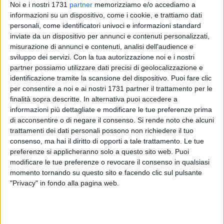
Noi e i nostri 1731
partner
memorizziamo e/o accediamo a
informazioni su un dispositivo, come i cookie, e trattiamo dati
11
personali, come identificatori univoci e informazioni standard
inviate da un dispositivo per annunci e contenuti personalizzati,
misurazione di annunci e contenuti, analisi dell'audience e
sviluppo dei servizi.
Con la tua autorizzazione noi e i nostri
Da oggi, lunedì 21 febbraio, cambiano gli orari ed i giorni
partner possiamo utilizzare dati precisi di geolocalizzazione e
settimanali di apertura dell'hub vaccinale di via Superga a
identificazione tramite la scansione del dispositivo. Puoi fare clic
Trani: sarà attivo esclusivamente lunedì mattina dalle ore 9
per consentire a noi e ai nostri 1731 partner il trattamento per le
alle ore 13, mercoledì mattina dalle ore 9 alle ore 13 e
finalità sopra descritte. In alternativa puoi accedere a
giovedì pomeriggio dalle 15 alle 17:30.
informazioni più dettagliate e modificare le tue preferenze prima
di acconsentire o di negare il consenso.
Si rende noto che alcuni
trattamenti dei dati personali possono non richiedere il tuo
I cittadini che hanno già effettuato una prenotazione nelle
consenso, ma hai il diritto di opporti a tale trattamento. Le tue
giornate di chiusura dell'hub da martedì 22 febbraio fino a
preferenze si applicheranno solo a questo sito web. Puoi
fine marzo saranno richiamati e ricollocati nelle giornate di
modificare le tue preferenze o revocare il consenso in qualsiasi
apertura oppure, in caso di difficoltà a spostare la data di
momento tornando su questo sito e facendo clic sul pulsante
prenotazione, potranno recarsi liberamente all'hub nelle
"Privacy" in fondo alla pagina web.
giornate di apertura indicate.