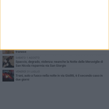
MERCOLEDÌ 5 AGOSTO
Trani piange G.D., il 64enne investito all'alba in via delle Tufare
non ce l'ha fatta
MERCOLEDÌ 5 AGOSTO
Lite sulla barca nel Porto di Trani, moglie sorprende marito e
scoppia il caos
MERCOLEDÌ 5 AGOSTO
Trani | Dramma all'alba in via delle Tufare: pedone travolto, ora in
codice rosso
SABATO 1 AGOSTO
Sorpreso a spacciare cocaina in via Andria: arrestato 43enne
tranese
SABATO 1 AGOSTO
Spaccio, degrado, violenza: neanche la Notte delle Meraviglie di
San Nicola risparmia via San Giorgio
VENERDÌ 31 LUGLIO
Trani, auto a fuoco nella notte in via Giolitti, è il secondo caso in
due giorni