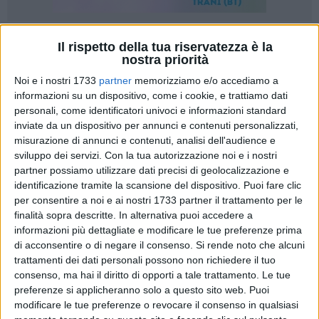
9
Il rispetto della tua riservatezza è la
nostra priorità
Noi e i nostri 1733
partner
memorizziamo e/o accediamo a
informazioni su un dispositivo, come i cookie, e trattiamo dati
Negli ultimi giorni si sta diffondendo nuovamente su
personali, come identificatori univoci e informazioni standard
WhatsApp una truffa insidiosa che sfrutta l'emotività e la
inviate da un dispositivo per annunci e contenuti personalizzati,
buona fede delle persone. Molti utenti, anche a Molfetta,
misurazione di annunci e contenuti, analisi dell'audience e
hanno segnalato di aver ricevuto un messaggio da un
sviluppo dei servizi.
Con la tua autorizzazione noi e i nostri
numero sconosciuto con il testo: «
Papà, ho perso il telefono.
partner possiamo utilizzare dati precisi di geolocalizzazione e
Contattami qu
i». Una frase che punta a confondere e
identificazione tramite la scansione del dispositivo. Puoi fare clic
allarmare il destinatario, spingendolo ad agire
per consentire a noi e ai nostri 1733 partner il trattamento per le
finalità sopra descritte. In alternativa puoi accedere a
impulsivamente senza verificare l'identità del mittente.
informazioni più dettagliate e modificare le tue preferenze prima
di acconsentire o di negare il consenso.
Si rende noto che alcuni
Il messaggio viene inviato da un numero che non è
trattamenti dei dati personali possono non richiedere il tuo
associato al contatto reale del figlio o della figlia. Chi scrive
consenso, ma hai il diritto di opporti a tale trattamento. Le tue
si finge un familiare in difficoltà, spesso usando frasi brevi e
preferenze si applicheranno solo a questo sito web. Puoi
urgenti per sollecitare una risposta immediata. Una volta
modificare le tue preferenze o revocare il consenso in qualsiasi