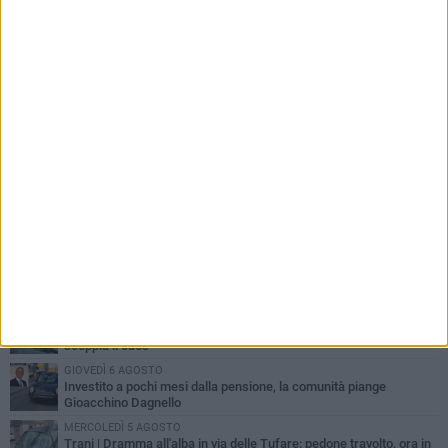
PIÙ LETTI QUESTA SETTIMANA
MERCOLEDÌ 5 AGOSTO
Trani piange G.D., il 64enne investito all'alba in via delle Tufare
non ce l'ha fatta
MERCOLEDÌ 5 AGOSTO
Lite sulla barca nel Porto di Trani, moglie sorprende marito e
scoppia il caos
GIOVEDÌ 6 AGOSTO
Investito a pochi mesi dalla pensione, la comunità piange
Gioacchino Dagnello
MERCOLEDÌ 5 AGOSTO
Trani | Dramma all'alba in via delle Tufare: pedone travolto, ora in