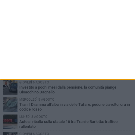
PIÙ LETTI QUESTA SETTIMANA
MERCOLEDÌ 5 AGOSTO
Trani piange G.D., il 64enne investito all'alba in via delle Tufare
non ce l'ha fatta
MERCOLEDÌ 5 AGOSTO
Lite sulla barca nel Porto di Trani, moglie sorprende marito e
scoppia il caos
GIOVEDÌ 6 AGOSTO
Investito a pochi mesi dalla pensione, la comunità piange
Gioacchino Dagnello
MERCOLEDÌ 5 AGOSTO
Trani | Dramma all'alba in via delle Tufare: pedone travolto, ora in
codice rosso
LUNEDÌ 3 AGOSTO
Auto si ribalta sulla statale 16 tra Trani e Barletta: traffico
rallentato
GIOVEDÌ 6 AGOSTO