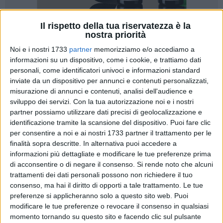
Il rispetto della tua riservatezza è la
nostra priorità
128
Noi e i nostri 1733
partner
memorizziamo e/o accediamo a
informazioni su un dispositivo, come i cookie, e trattiamo dati
personali, come identificatori univoci e informazioni standard
Si terrà venerdì 19 dicembre 2025, alle ore 11.30, la
inviate da un dispositivo per annunci e contenuti personalizzati,
cerimonia ufficiale di intitolazione della sala Giunta del
misurazione di annunci e contenuti, analisi dell'audience e
Comune di Trani al dott. Carlo Avantario, figura storica della
sviluppo dei servizi.
Con la tua autorizzazione noi e i nostri
politica cittadina e già primo cittadino. L'iniziativa, approvata
partner possiamo utilizzare dati precisi di geolocalizzazione e
con delibera di Giunta, nasce dalla volontà di ricordare e
identificazione tramite la scansione del dispositivo. Puoi fare clic
valorizzare il contributo umano, professionale e istituzionale
per consentire a noi e ai nostri 1733 partner il trattamento per le
finalità sopra descritte. In alternativa puoi accedere a
offerto da Avantario alla comunità tranese.
informazioni più dettagliate e modificare le tue preferenze prima
di acconsentire o di negare il consenso.
Si rende noto che alcuni
Medico stimato, specializzato in Ostetricia e Ginecologia,
trattamenti dei dati personali possono non richiedere il tuo
Avantario ha dedicato l'intera carriera alla cura dei cittadini,
consenso, ma hai il diritto di opporti a tale trattamento. Le tue
ricoprendo incarichi di primaria responsabilità all'interno
preferenze si applicheranno solo a questo sito web. Puoi
dell'Ospedale di Trani, dove è stato anche Primario, e nel
modificare le tue preferenze o revocare il consenso in qualsiasi
ruolo di dirigente sanitario. Al rigore professionale ha sempre
momento tornando su questo sito e facendo clic sul pulsante