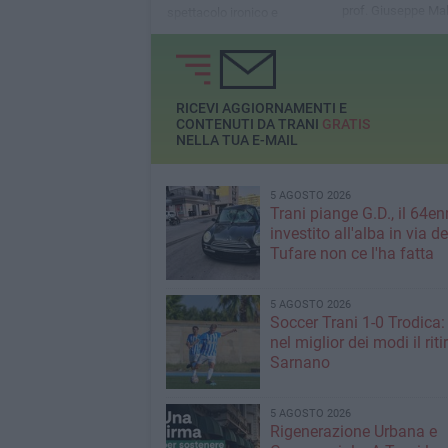
prof. Giuseppe Ma
spettacolo ironico e
irriverente tutto al femminile
RICEVI AGGIORNAMENTI E
CONTENUTI DA TRANI
GRATIS
NELLA TUA E-MAIL
5 AGOSTO 2026
Trani piange G.D., il 64en
investito all'alba in via de
Tufare non ce l'ha fatta
5 AGOSTO 2026
Soccer Trani 1-0 Trodica: 
nel miglior dei modi il riti
Sarnano
5 AGOSTO 2026
Rigenerazione Urbana e