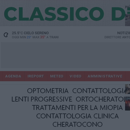
PI
25.5
°C
CIELO SERENO
NOTIZI
35°
OGGI MIN
25°
MAX
A
TRANI
DIRETTORE
ANTO
AGENDA
IREPORT
METEO
VIDEO
AMMINISTRATIVE
ris