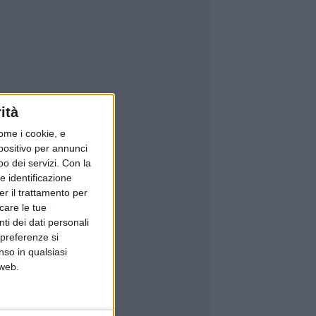
ità
ome i cookie, e
spositivo per annunci
o dei servizi.
Con la
e identificazione
er il trattamento per
icare le tue
ti dei dati personali
 preferenze si
nso in qualsiasi
 web.