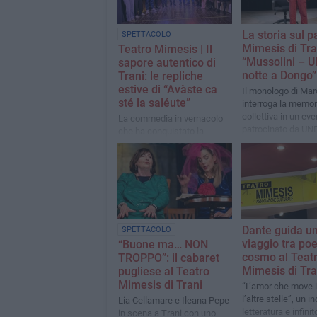
La storia sul p
SPETTACOLO
Mimesis di Tra
Teatro Mimesis | Il
“Mussolini – U
sapore autentico di
notte a Dongo”
Trani: le repliche
estive di “Avàste ca
Il monologo di Mar
sté la saléute”
interroga la memor
collettiva in un eve
La commedia in vernacolo
patrocinato da UN
che ha conquistato la
Società Dante Aligh
stagione invernale torna per
tre imperdibili appuntamenti
a luglio.
Dante guida u
SPETTACOLO
viaggio tra poe
“Buone ma… NON
cosmo al Teat
TROPPO”: il cabaret
Mimesis di Tra
pugliese al Teatro
Mimesis di Trani
“L’amor che move i
l’altre stelle”, un i
Lia Cellamare e Ileana Pepe
letteratura e infinit
in scena a Trani con uno