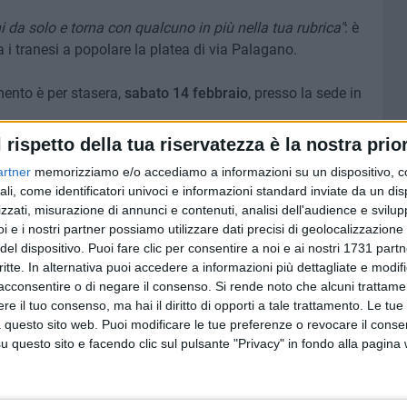
ni da solo e torna con qualcuno in più nella tua rubrica"
: è
a i tranesi a popolare la platea di via Palagano.
ento è per stasera,
sabato 14 febbraio
, presso la sede in
l rispetto della tua riservatezza è la nostra prior
artner
memorizziamo e/o accediamo a informazioni su un dispositivo, c
ali, come identificatori univoci e informazioni standard inviate da un di
zzati, misurazione di annunci e contenuti, analisi dell'audience e svilupp
i e i nostri partner possiamo utilizzare dati precisi di geolocalizzazione 
gratuito, la
prenotazione è obbligatoria
per garantire a
del dispositivo. Puoi fare clic per consentire a noi e ai nostri 1731 partn
rvare il proprio posto chiamando o scrivendo al numero
346
critte. In alternativa puoi accedere a informazioni più dettagliate e modif
ita, del cinema o semplicemente della buona compagnia, il
acconsentire o di negare il consenso.
Si rende noto che alcuni trattamen
 dove stare.
e il tuo consenso, ma hai il diritto di opporti a tale trattamento. Le tue
 questo sito web. Puoi modificare le tue preferenze o revocare il conse
questo sito e facendo clic sul pulsante "Privacy" in fondo alla pagina