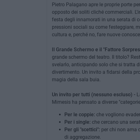
Pietro Palagano apre le proprie porte pe
opposto dei soliti cliché commerciali. L'
festa degli innamorati in una serata di 
pressioni sociali su come festeggiare, 
cultura e, perché no, fare nuove conosc
Il Grande Schermo e il "Fattore Sorpres
grande schermo del teatro. Il titolo? Re
svelarlo, anticipando solo che si tratta d
divertimento. Un invito a fidarsi della p
magia della sala buia.
Un invito per tutti (nessuno escluso) -
L
Mimesis ha pensato a diverse "categorie"
Per le coppie:
che vogliono evadere 
Per i single:
che cercano una serata
Per gli "scettici":
per chi non ama q
di aggregazione.