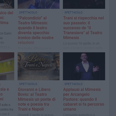
alco del
SPETTACOLO
SPETTACOLO
ni:
“Palcondicio” al
Trani si rispecchia nel
ltima
Teatro Mimesis:
suo passato: il
quando il teatro
successo de "Il
diventa specchio
Tranesiere" al Teatro
co Curci
ironico delle nostre
Mimesis
ia
relazioni
nto
Lo scorso 16 aprile, in un
ESCO e
vero e proprio scrigno della
Tra risate, riflessione e
ieri.
memoria collettiva, una
complicità scenica, Vitone e
serata densa di emozioni e
Lilia Pierno conquistano il
partecipazione
pubblico con un atto unico
intelligente e
profondamente umano
n
SPETTACOLO
SPETTACOLO
sia e
Giovanni e Libero
Applausi al Mimesis
ro
Bovio: al Teatro
per Arcangelo
ni
Mimesis un ponte di
Pastore: quando il
note e poesia tra
cabaret si fa percorso
l sole e
Trani e Napoli
umano
ncontro tra
o con il
Giovedì 2 aprile in scena
L'omaggio autentico a