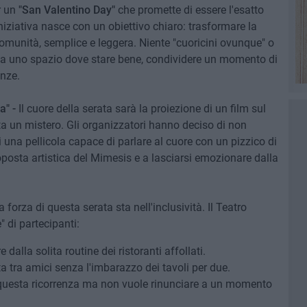
r un
"San Valentino Day"
che promette di essere l'esatto
iniziativa nasce con un obiettivo chiaro: trasformare la
comunità, semplice e leggera. Niente "cuoricini ovunque" o
ma uno spazio dove stare bene, condividere un momento di
enze.
a" -
Il cuore della serata sarà la proiezione di un film sul
sta un mistero. Gli organizzatori hanno deciso di non
i una pellicola capace di parlare al cuore con un pizzico di
roposta artistica del Mimesis e a lasciarsi emozionare dalla
a forza di questa serata sta nell'inclusività. Il Teatro
 di partecipanti:
dalla solita routine dei ristoranti affollati.
 tra amici senza l'imbarazzo dei tavoli per due.
uesta ricorrenza ma non vuole rinunciare a un momento