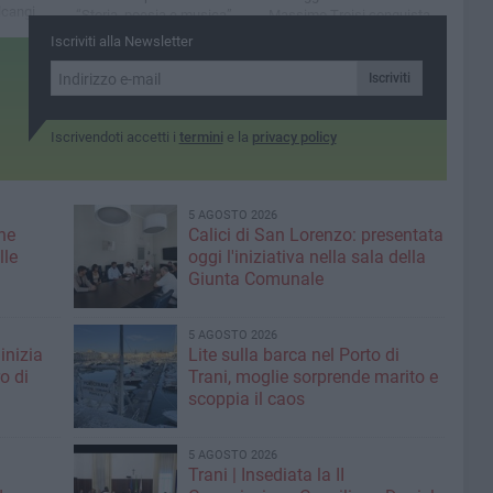
lcangi
“Storia, poesia e musica”,
Massimo Troisi conquista
un evento dell’Associazione
tutti
Iscriviti alla Newsletter
Arcadia per celebrare il
legame tra due capitali della
Iscriviti
cultura
Iscrivendoti accetti i
termini
e la
privacy policy
5 AGOSTO 2026
ne
Calici di San Lorenzo: presentata
lle
oggi l'iniziativa nella sala della
Giunta Comunale
5 AGOSTO 2026
inizia
Lite sulla barca nel Porto di
ro di
Trani, moglie sorprende marito e
scoppia il caos
5 AGOSTO 2026
Trani | Insediata la II