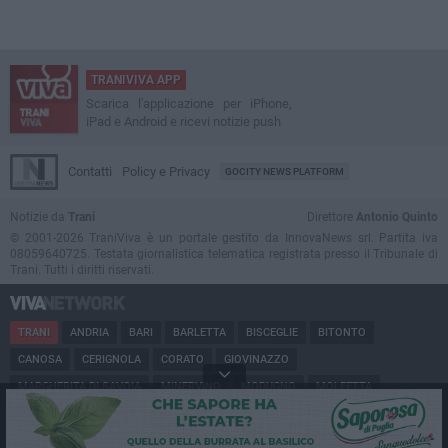
TRANIVIVA APP
Scarica l'applicazione per iPhone,
iPad e Android e ricevi notizie push
Contatti
Policy e Privacy
GOCITY NEWS PLATFORM
Notizie da
Trani
Direttore
Antonio Quinto
© 2001-2026 TraniViva è un portale gestito da InnovaNews srl. Partita iva
08059640725. Testata giornalistica telematica registrata presso il Tribunale di
Trani. Tutti i diritti riservati.
TRANI
ANDRIA
BARI
BARLETTA
BISCEGLIE
BITONTO
CANOSA
CERIGNOLA
CORATO
GIOVINAZZO
MARGHERITA DI SAVOIA
MINERVINO
MODUGNO
MOLFETTA
PUGLIA
RUVO
SAN FERDINANDO
SPINAZZOLA
TERLIZZI
TRINITAPOLI