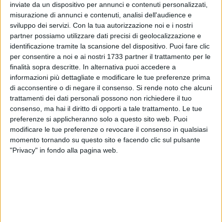
inviate da un dispositivo per annunci e contenuti personalizzati,
cronoprogramma che fissa la conclusione al 2027 e,
misurazione di annunci e contenuti, analisi dell'audience e
soprattutto, sulle misure messe in campo per mitigare
sviluppo dei servizi.
Con la tua autorizzazione noi e i nostri
l'impatto sulla viabilità, abbiamo realizzato questa intervista
partner possiamo utilizzare dati precisi di geolocalizzazione e
con il primo cittadino di Trani,
Amedeo Bottaro.
identificazione tramite la scansione del dispositivo. Puoi fare clic
per consentire a noi e ai nostri 1733 partner il trattamento per le
Sindaco, dopo decenni di attesa, i lavori sono partiti,
finalità sopra descritte. In alternativa puoi accedere a
prima di entrare nel dettaglio di questa intervista, ci
informazioni più dettagliate e modificare le tue preferenze prima
vuole ricordare il valore ha quest'opera per Trani?
di acconsentire o di negare il consenso.
Si rende noto che alcuni
trattamenti dei dati personali possono non richiedere il tuo
È un'opera che la città attendeva da 25 anni e che cambierà
consenso, ma hai il diritto di opporti a tale trattamento. Le tue
radicalmente in meglio la viabilità e la sicurezza. Con un
preferenze si applicheranno solo a questo sito web. Puoi
investimento di 9 milioni di euro, non solo eliminiamo una
modificare le tue preferenze o revocare il consenso in qualsiasi
momento tornando su questo sito e facendo clic sul pulsante
barriera storica, ma entro il 2027 realizziamo finalmente
"Privacy" in fondo alla pagina web.
quella 'ricucitura' urbana tra il centro e il quartiere Stadio che
era fondamentale per lo sviluppo armonico di Trani.
Veniamo subito al cuore di questa intervista, Sindaco,
a che punto sono i lavori per il sottopasso di via De
Robertis?
Molti cittadini si chiedono quali saranno i
prossimi passi e, soprattutto, se ci sono novità