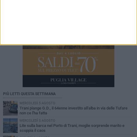
PIÙ LETTI QUESTA SETTIMANA
MERCOLEDÌ 5 AGOSTO
Trani piange G.D., il 64enne investito all'alba in via delle Tufare
non ce l'ha fatta
MERCOLEDÌ 5 AGOSTO
Lite sulla barca nel Porto di Trani, moglie sorprende marito e
scoppia il caos