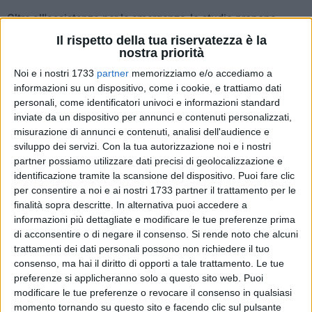
Oltre all'assistenza per le emergenze, lo studio propone
prestazioni nelle principali branche dell'odontoiatria:
Il rispetto della tua riservatezza è la
implantologia, protesi fissa e mobile, chirurgia orale,
nostra priorità
parodontologia, ortodonzia tradizionale e invisibile,
Noi e i nostri 1733
partner
memorizziamo e/o accediamo a
conservativa, endodonzia e medicina estetica non invasiva o
informazioni su un dispositivo, come i cookie, e trattiamo dati
mininvasiva del distretto facciale. Ogni trattamento viene
personali, come identificatori univoci e informazioni standard
inviate da un dispositivo per annunci e contenuti personalizzati,
pianificato sulla base della situazione clinica del paziente,
misurazione di annunci e contenuti, analisi dell'audience e
con spiegazioni trasparenti in tutte le fasi del percorso
sviluppo dei servizi.
Con la tua autorizzazione noi e i nostri
terapeutico.
partner possiamo utilizzare dati precisi di geolocalizzazione e
Le tecnologie aggiornate e i sistemi di radiologia presenti
identificazione tramite la scansione del dispositivo. Puoi fare clic
direttamente nello studio supportano la diagnosi accurata e
per consentire a noi e ai nostri 1733 partner il trattamento per le
la pianificazione delle terapie, permettendo un approccio
finalità sopra descritte. In alternativa puoi accedere a
sicuro, aggiornato e conforme alle indicazioni cliniche.
informazioni più dettagliate e modificare le tue preferenze prima
di acconsentire o di negare il consenso.
Si rende noto che alcuni
trattamenti dei dati personali possono non richiedere il tuo
consenso, ma hai il diritto di opporti a tale trattamento. Le tue
Affidarsi allo Studio Dentistico Dott. Domenico Cafagna a
preferenze si applicheranno solo a questo sito web. Puoi
Barletta significa poter contare su un'assistenza
modificare le tue preferenze o revocare il consenso in qualsiasi
professionale, che combina le diverse specialità
momento tornando su questo sito e facendo clic sul pulsante