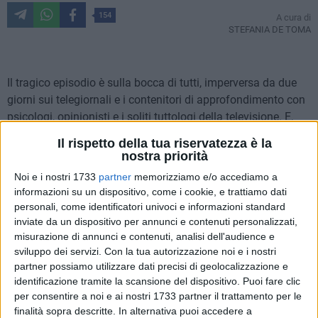
154
A cura di
STEFANIA DE TOMA
Il tragico episodio è sulla bocca di tutti, imperversa da due
giorni sui telegiornali e i contenitori di approfondimento con
psicologi, opinionisti e i soliti tuttologi della televisione. E,
ovviamente, il visetto bello, bellissimo, della piccola
Il rispetto della tua riservatezza è la
Antonella, morta a 10 anni di "tiktokvirus" appare ovunque
nostra priorità
sui social dei quali sognava di diventare una divetta da
Noi e i nostri 1733
partner
memorizziamo e/o accediamo a
milioni di clic, come la giovane da 54 milioni di followers in
informazioni su un dispositivo, come i cookie, e trattiamo dati
pochi mesi grazie a un sorrisetto smorfioso, Bella Poarch…
personali, come identificatori univoci e informazioni standard
inviate da un dispositivo per annunci e contenuti personalizzati,
Cosa dev'esserle passato per la testa? che quelle sfide ai
misurazione di annunci e contenuti, analisi dell'audience e
sviluppo dei servizi.
Con la tua autorizzazione noi e i nostri
confini della vita avrebbero accorciato la strada per la fama,
partner possiamo utilizzare dati precisi di geolocalizzazione e
quasi una sponsorizzazione per veder spiccare il numero dei
identificazione tramite la scansione del dispositivo. Puoi fare clic
follower?
per consentire a noi e ai nostri 1733 partner il trattamento per le
finalità sopra descritte. In alternativa puoi accedere a