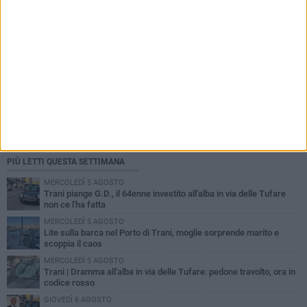
PIÙ LETTI QUESTA SETTIMANA
MERCOLEDÌ 5 AGOSTO
Trani piange G.D., il 64enne investito all'alba in via delle Tufare
non ce l'ha fatta
MERCOLEDÌ 5 AGOSTO
Lite sulla barca nel Porto di Trani, moglie sorprende marito e
scoppia il caos
MERCOLEDÌ 5 AGOSTO
Trani | Dramma all'alba in via delle Tufare: pedone travolto, ora in
codice rosso
GIOVEDÌ 6 AGOSTO