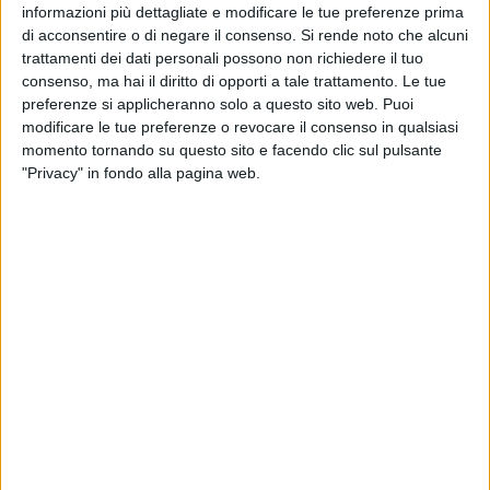
Non lo sapremo mai, a causa di una cintura di spugna
informazioni più dettagliate e modificare le tue preferenze prima
stretta intorno al collo davanti allo spietato obiettivo di uno
di acconsentire o di negare il consenso.
Si rende noto che alcuni
smartphone: ma aveva fretta la bambina , fretta di crescere,
trattamenti dei dati personali possono non richiedere il tuo
consenso, ma hai il diritto di opporti a tale trattamento. Le tue
questo è certo. Potrei sbagliarmi ma le vedo già nelle foto le
preferenze si applicheranno solo a questo sito web. Puoi
sopracciglia disegnate da mani professionali; e lo stesso
modificare le tue preferenze o revocare il consenso in qualsiasi
padre, disperato, pare abbia dichiarato - fonte Corriere della
momento tornando su questo sito e facendo clic sul pulsante
Sera- che era ben a conoscenza della sua passione
"Privacy" in fondo alla pagina web.
nell'apparenza dei social e di you tube: "Ci stava sempre, io
mi fidavo…e amava truccarsi e seguire i tutorial per farlo
bene".
Chissà, magari la chimera della fama facile costruita su
questi sistemi che poco hanno a che fare con lo studio, il
coltivare talenti, la formazione etica ,aveva ipnotizzato o
semplicemente distolto anche lui e la moglie da quelle
priorità educative, o quanto meno dal far rendere loro conto
che approvare la vita della loro bambina sui social - senza
dover arrivare a farne presagire la morte-non era proprio
cosa buona. E magari ci avevano creduto davvero anche