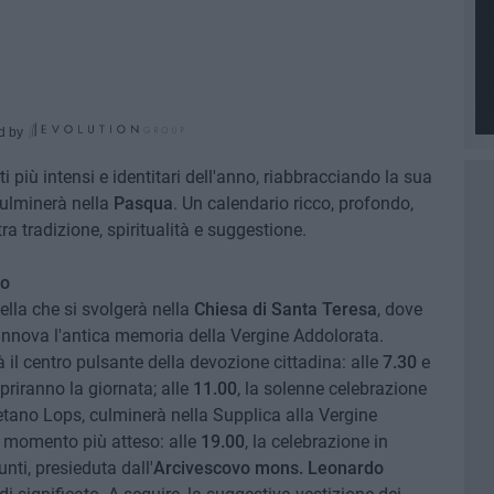
d by
 più intensi e identitari dell'anno, riabbracciando la sua
ulminerà nella
Pasqua
. Un calendario ricco, profondo,
ra tradizione, spiritualità e suggestione.
zo
lla che si svolgerà nella
Chiesa di Santa Teresa
, dove
 rinnova l'antica memoria della Vergine Addolorata.
à il centro pulsante della devozione cittadina: alle
7.30
e
priranno la giornata; alle
11.00
, la solenne celebrazione
etano Lops, culminerà nella Supplica alla Vergine
l momento più atteso: alle
19.00
, la celebrazione in
unti, presieduta dall'
Arcivescovo mons. Leonardo