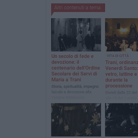
Altri contenuti a tema
Un secolo di fede e
VITA DI CITTÀ
devozione: il
Trani, ordinanz
centenario dell’Ordine
Venerdì Santo:
Secolare dei Servi di
vetro, lattine 
Maria a Trani
durante la
processione
Storia, spiritualità, impegno
laicale e devozione alla
Divieti dalle 22 del 
Vergine Addolorata.
alle 10 del 3 aprile