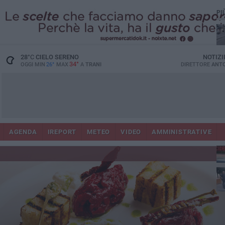
PI
28
°C
CIELO SERENO
NOTIZI
34°
OGGI MIN
26°
MAX
A
TRANI
DIRETTORE
ANTO
AGENDA
IREPORT
METEO
VIDEO
AMMINISTRATIVE
Con