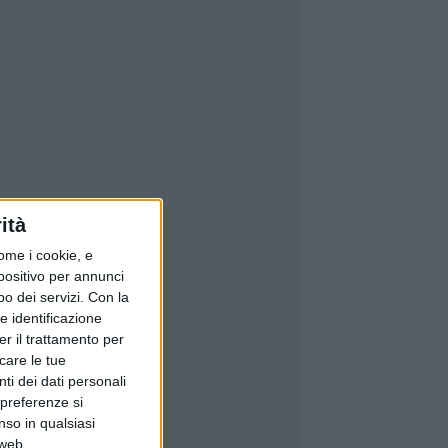
ità
ome i cookie, e
spositivo per annunci
o dei servizi.
Con la
e identificazione
er il trattamento per
icare le tue
ti dei dati personali
 preferenze si
nso in qualsiasi
 web.