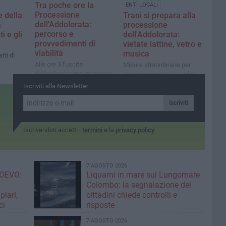
Tra poche ore la
ENTI LOCALI
Processione
 della
Trani si prepara alla
dell'Addolorata:
a
processione
percorso e
i e gli
dell'Addolorata:
provvedimenti di
vietate lattine, vetro e
viabilità
musica
tti di
Alle ore 3 l'uscita
Misure straordinarie per
dell'antichissima immagine
garantire sicurezza, ordine
della Vergine dalla chiesa di
pubblico e rispetto del
Iscriviti alla Newsletter
Santa Teresa
momento religioso
Iscriviti
Iscrivendoti accetti i
termini
e la
privacy policy
7 AGOSTO 2026
OEVO:
Liquami in mare sul Lungomare
Colombo: la segnalazione dei
lari,
cittadini chiede controlli e
ci
risposte
7 AGOSTO 2026