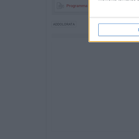
Programma Quaresimale - Trani
Docum
ADDOLORATA