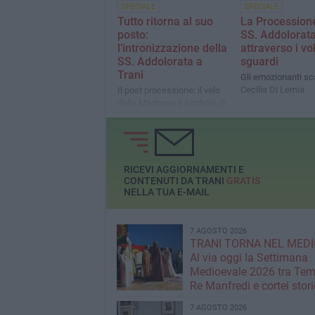
SPECIALE
SPECIALE
Tutto ritorna al suo
La Processione
posto:
SS. Addolorat
l’intronizzazione della
attraverso i volt
SS. Addolorata a
sguardi
Trani
Gli emozionanti sca
Cecilia Di Lernia
Il post processione: il velo
della Madonna è simbolo di
dolore, di fede e di amore
materno
RICEVI AGGIORNAMENTI E
CONTENUTI DA TRANI
GRATIS
NELLA TUA E-MAIL
7 AGOSTO 2026
TRANI TORNA NEL MEDI
Al via oggi la Settimana
Medioevale 2026 tra Temp
Re Manfredi e cortei stori
7 AGOSTO 2026