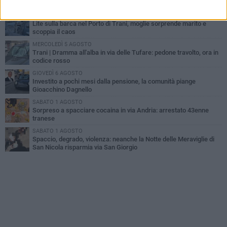
non ce l'ha fatta
MERCOLEDÌ 5 AGOSTO
Lite sulla barca nel Porto di Trani, moglie sorprende marito e
scoppia il caos
MERCOLEDÌ 5 AGOSTO
Trani | Dramma all'alba in via delle Tufare: pedone travolto, ora in
codice rosso
GIOVEDÌ 6 AGOSTO
Investito a pochi mesi dalla pensione, la comunità piange
Gioacchino Dagnello
SABATO 1 AGOSTO
Sorpreso a spacciare cocaina in via Andria: arrestato 43enne
tranese
SABATO 1 AGOSTO
Spaccio, degrado, violenza: neanche la Notte delle Meraviglie di
San Nicola risparmia via San Giorgio