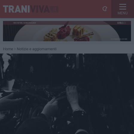
MENU
Home
Notizie e aggiornamenti