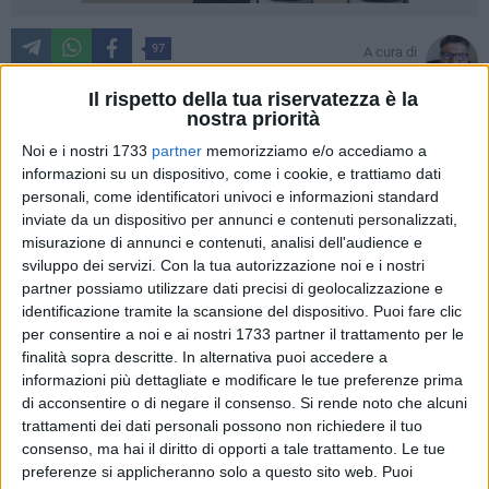
97
A cura di
TONINO LACALAMITA
Il rispetto della tua riservatezza è la
nostra priorità
Noi e i nostri 1733
partner
memorizziamo e/o accediamo a
Riviviamo la tradizionale
Processione della SS. Addolorata
informazioni su un dispositivo, come i cookie, e trattiamo dati
di questa notte attraverso gli emozionanti scatti di
Cecilia Di
personali, come identificatori univoci e informazioni standard
Lernia
che dismette gli abiti professionali di avvocata e di
inviate da un dispositivo per annunci e contenuti personalizzati,
amministratore pubblico, è assessora della Città di Trani, per
misurazione di annunci e contenuti, analisi dell'audience e
vestire con maestria quelli della "
fotografa dagli occhi
sviluppo dei servizi.
Con la tua autorizzazione noi e i nostri
partner possiamo utilizzare dati precisi di geolocalizzazione e
lucidi"
.
identificazione tramite la scansione del dispositivo. Puoi fare clic
per consentire a noi e ai nostri 1733 partner il trattamento per le
Cecilia Di Lernia
coltiva in maniera certosina la passione per
finalità sopra descritte. In alternativa puoi accedere a
la fotografia da oltre quindici anni con una predilezione
informazioni più dettagliate e modificare le tue preferenze prima
forte, lei dice esclusiva, per il il B/N che riesce tecnicamente
di acconsentire o di negare il consenso.
Si rende noto che alcuni
a maneggiare in tempo reale mentre scatta immagini che
trattamenti dei dati personali possono non richiedere il tuo
colgono l'essenza del
Rito del Venerdì Santo
, lo segue ormai
consenso, ma hai il diritto di opporti a tale trattamento. Le tue
preferenze si applicheranno solo a questo sito web. Puoi
da dieci anni, foto che veicolano e fermano, con rara