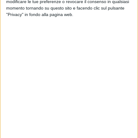
modificare le tue preferenze o revocare il consenso in qualsiasi
capacità, in una immagine una bellezza destinata a
momento tornando su questo sito e facendo clic sul pulsante
diventare memoria.
"Privacy" in fondo alla pagina web.
Quest'anno,
Cecilia Di Lernia
, ha scelto di concentrarsi sui
volti dei confratelli e delle consorelle della
Arciconfraternita
della SS. Addolorata,
nelle foto ci sono i volti dei momenti
preparatori della vestizione, gli sguardi di attesa , la
plasticità delle posture processionali, la fatica e le lacrime
della notte più lunga dei tranesi: sono immagini da vedere e
rivedere per cercare nei volti qualcosa delle nostre fragilità,
per vivere e rivivere, come se fosse la prima volta, quelle
emozioni che solo la Fede può donare.
Siamo onorati, come redazione di
TraniViva
e per questo La
ringraziamo, dell'autorizzazione ricevuta a condividere, sui
nostri canali comunicativi, le foto che pubblichiamo in
articolo.
@Photo by di Cecilia di Lernia with Sony Alfa 6000 -
Obiettivo 50mm.