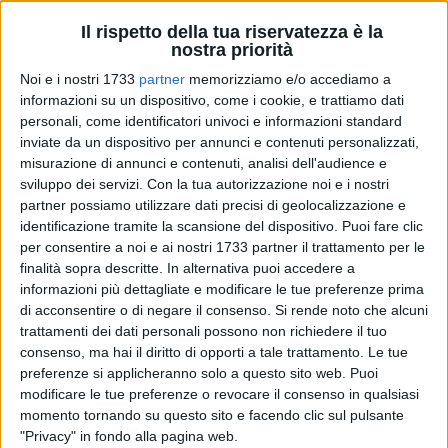
Il rispetto della tua riservatezza è la
nostra priorità
Noi e i nostri 1733
partner
memorizziamo e/o accediamo a
6
informazioni su un dispositivo, come i cookie, e trattiamo dati
personali, come identificatori univoci e informazioni standard
inviate da un dispositivo per annunci e contenuti personalizzati,
È tempo di debutto per
l'Adriatica Trani maschile
, pronta a
misurazione di annunci e contenuti, analisi dell'audience e
vivere la sua prima giornata del campionato di
Serie D
sviluppo dei servizi.
Con la tua autorizzazione noi e i nostri
partner possiamo utilizzare dati precisi di geolocalizzazione e
2025/26
. Domenica 12 ottobre, alle ore 18:30, al Palasport
identificazione tramite la scansione del dispositivo. Puoi fare clic
"Baldassarra" di Altamura andrà in scena la prima sfida
per consentire a noi e ai nostri 1733 partner il trattamento per le
ufficiale della stagione.
finalità sopra descritte. In alternativa puoi accedere a
informazioni più dettagliate e modificare le tue preferenze prima
L'avversario sarà la Scuola & Volley Altamura, una
di acconsentire o di negare il consenso.
Si rende noto che alcuni
formazione giovane e in crescita, della quale si conosce
trattamenti dei dati personali possono non richiedere il tuo
ancora poco in termini di organico e di potenzialità. Una
consenso, ma hai il diritto di opporti a tale trattamento. Le tue
preferenze si applicheranno solo a questo sito web. Puoi
condizione che rende la partita ancora più insidiosa,
modificare le tue preferenze o revocare il consenso in qualsiasi
trattandosi di una prima di campionato da affrontare
momento tornando su questo sito e facendo clic sul pulsante
lontano dalle mura amiche.
"Privacy" in fondo alla pagina web.