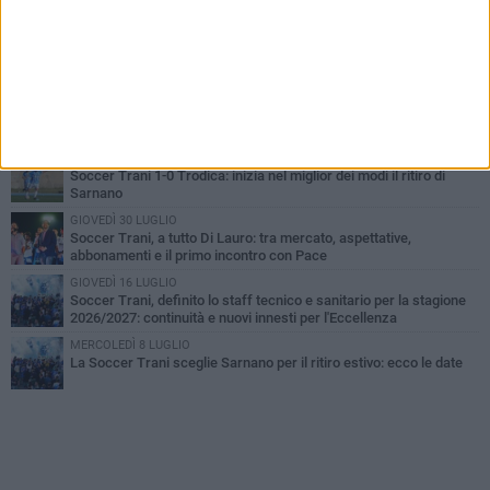
PIÙ LETTI QUESTA SETTIMANA
SABATO 1 AGOSTO
Barletta 4-1 Soccer Trani: ottimi spunti per Moscelli, alla seconda
uscita stagionale
MERCOLEDÌ 5 AGOSTO
Trani | Nando Terrone chiude la carriera da calciatore: «Il campo
lo lascio, il calcio no». Ora è pronto a una nuova sfida
MERCOLEDÌ 5 AGOSTO
Soccer Trani 1-0 Trodica: inizia nel miglior dei modi il ritiro di
Sarnano
GIOVEDÌ 30 LUGLIO
Soccer Trani, a tutto Di Lauro: tra mercato, aspettative,
abbonamenti e il primo incontro con Pace
GIOVEDÌ 16 LUGLIO
Soccer Trani, definito lo staff tecnico e sanitario per la stagione
2026/2027: continuità e nuovi innesti per l'Eccellenza
MERCOLEDÌ 8 LUGLIO
La Soccer Trani sceglie Sarnano per il ritiro estivo: ecco le date