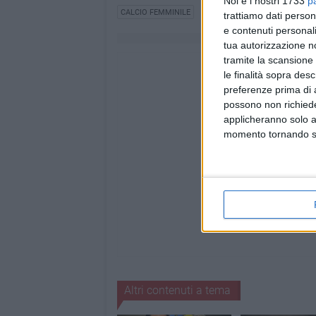
Noi e i nostri 1733
p
CALCIO FEMMINILE
trattiamo dati person
e contenuti personali
tua autorizzazione no
tramite la scansione 
le finalità sopra des
preferenze prima di 
possono non richieder
applicheranno solo a
momento tornando su 
Altri contenuti a tema