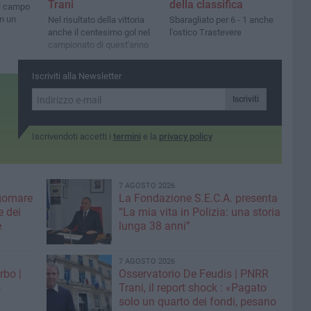
Trani
della classifica
l campo
n un
Nel risultato della vittoria
Sbaragliato per 6 - 1 anche
anche il centesimo gol nel
l'ostico Trastevere
campionato di quest'anno
Iscriviti alla Newsletter
Iscriviti
Iscrivendoti accetti i
termini
e la
privacy policy
7 AGOSTO 2026
gomare
La Fondazione S.E.C.A. presenta
 dei
“La mia vita in Polizia: una storia
e
lunga 38 anni”
7 AGOSTO 2026
rbo |
Osservatorio De Feudis | PNRR
o
Trani, il report shock : «Pagato
solo un quarto dei fondi, pesano