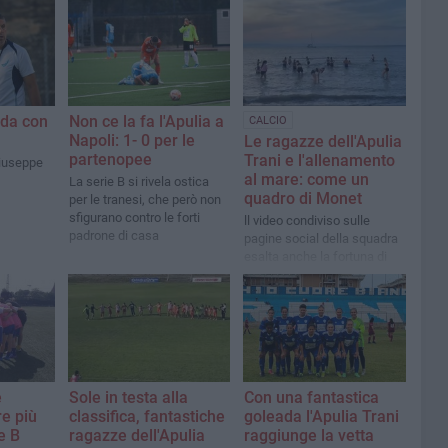
ida con
Non ce la fa l'Apulia a
CALCIO
Napoli: 1- 0 per le
Le ragazze dell'Apulia
partenopee
Trani e l'allenamento
Giuseppe
al mare: come un
La serie B si rivela ostica
quadro di Monet
per le tranesi, che però non
sfigurano contro le forti
ll video condiviso sulle
padrone di casa
pagine social della squadra
esalta anche la fortuna di
vivere in una città come
Trani
e
Sole in testa alla
Con una fantastica
e più
classifica, fantastiche
goleada l'Apulia Trani
e B
ragazze dell'Apulia
raggiunge la vetta