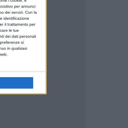
ome i cookie, e
spositivo per annunci
o dei servizi.
Con la
e identificazione
er il trattamento per
icare le tue
ti dei dati personali
 preferenze si
nso in qualsiasi
 web.