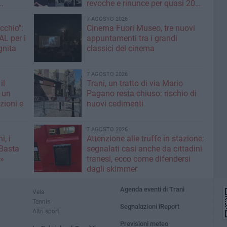
revoche e rinunce per quasi 20
assa sui
milioni»
7 AGOSTO 2026
cchio":
Cinema Fuori Museo, tre nuovi
appuntamenti tra i grandi
ognita
classici del cinema
7 AGOSTO 2026
il
Trani, un tratto di via Mario
 un
Pagano resta chiuso: rischio di
zioni e
nuovi cedimenti
7 AGOSTO 2026
i, i
Attenzione alle truffe in stazione:
«Basta
segnalati casi anche da cittadini
e»
tranesi, ecco come difendersi
dagli skimmer
Agenda eventi di Trani
Vela
Tennis
Segnalazioni iReport
Altri sport
Previsioni meteo