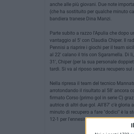
anche alle più giovani. Due note importan
(che ha sostituito per qualche minuto cap
bandiera tranese Dina Manzi.
Parte subito a razzo l'Apulia che dopo u
vantaggio al 5' con Claudia Chiper. Il ra
Pennisi a riaprire i giochi per il team s
al 22' calano il tris con Sgaramella. Di li
31', Chiper (per la sua personale doppi
tardi. Si va al riposo senza recupero sul r
Nella ripresa il team del tecnico Mannat
arrotondando il risultato al 58' ancora c
firmato Corso (primo gol in serie C) graz
autrice di altri due gol. All'87' c'è glori
minuto di recupero a fare "dodici" è la 
12-1 per l'ennesima festa firmata Apulia
I