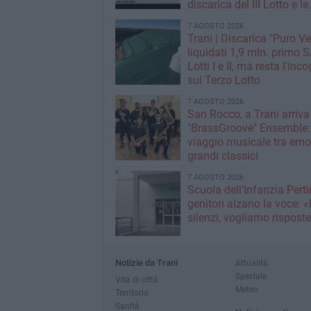
discarica del III Lotto e le
strategie per tagliare la t
7 AGOSTO 2026
rifiuti
Trani | Discarica "Puro Ve
liquidati 1,9 mln. primo SAL per i
Lotti I e II, ma resta l'inc
sul Terzo Lotto
7 AGOSTO 2026
San Rocco, a Trani arriva 
"BrassGroove" Ensemble:
viaggio musicale tra emo
grandi classici
7 AGOSTO 2026
Scuola dell'Infanzia Pertin
genitori alzano la voce: 
silenzi, vogliamo rispost
Notizie da Trani
Attualità
Speciale
Vita di città
Meteo
Territorio
Sanità