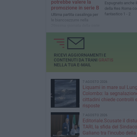
potrebbe valere la
Espugnato anche i
promozione in serie B
della Res Roma co
fantastico 1 - 2
Ultima partita casalinga per
le biancoazzurre nella
29esima giornata della serie
C di calcio femminile
RICEVI AGGIORNAMENTI E
CONTENUTI DA TRANI
GRATIS
NELLA TUA E-MAIL
7 AGOSTO 2026
Liquami in mare sul Lun
Colombo: la segnalazione
cittadini chiede controlli 
risposte
7 AGOSTO 2026
Editoriale.Scusate il distu
TARI, la sfida del Sindac
Galiano tra l'incubo della