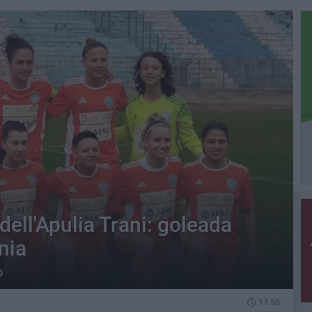
dell'Apulia Trani: goleada
ania
o
17.58