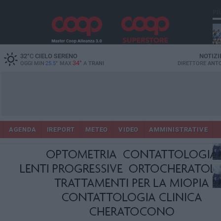
PI
32
°C
CIELO SERENO
NOTIZI
34°
OGGI MIN
25.5°
MAX
A
TRANI
DIRETTORE
ANTO
Ora
AGENDA
IREPORT
METEO
VIDEO
AMMINISTRATIVE
in
con