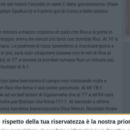
ti del match l'esordio in serie C della giovanissima Vitale
itan Spallucci) e il primo gol di Corso e della storica
n minuto e mezzo colpisce un palo con Rus e si porta in
ddoppio arriva tre minuti più tardi con bomber Rus. Al 10' è
iciliano. Le padrone di casa riprendono a macinare gioco e
, in poi, sarà solo strapotere tranese con le reti di Rus al
etta) al 37' e ancora la bomber rumena Rus un minuto più
isultato di 6-1.
rizio tiene benissimo il campo non rischiando nulla e
on Rus che firma il suo poker personale. Al 66' l'8-1
ie ad un bell'assist di Sgaramella che al 77' e all'84 sarà
a anche per Bistrian che firma l'11-1. Al secondo e ultimo
storica bandiera biancoazzurra Dina Manzi. Risultato finale
 Trani.
l rispetto della tua riservatezza è la nostra prior