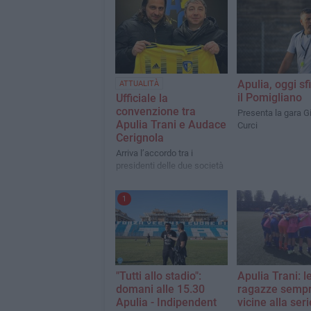
Apulia, oggi sf
ATTUALITÀ
il Pomigliano
Ufficiale la
convenzione tra
Presenta la gara 
Apulia Trani e Audace
Curci
Cerignola
Arriva l’accordo tra i
presidenti delle due società
1
"Tutti allo stadio":
Apulia Trani: l
domani alle 15.30
ragazze sempr
Apulia - Indipendent
vicine alla seri