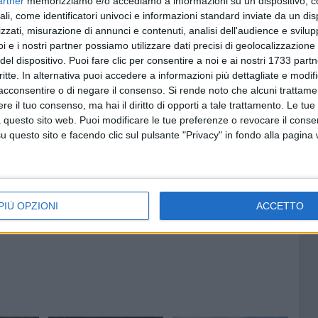
artner
memorizziamo e/o accediamo a informazioni su un dispositivo, c
ali, come identificatori univoci e informazioni standard inviate da un di
zzati, misurazione di annunci e contenuti, analisi dell'audience e svilupp
i e i nostri partner possiamo utilizzare dati precisi di geolocalizzazione 
del dispositivo. Puoi fare clic per consentire a noi e ai nostri 1733 partn
critte. In alternativa puoi accedere a informazioni più dettagliate e modif
acconsentire o di negare il consenso.
Si rende noto che alcuni trattamen
e il tuo consenso, ma hai il diritto di opporti a tale trattamento. Le tue
 questo sito web. Puoi modificare le tue preferenze o revocare il conse
questo sito e facendo clic sul pulsante "Privacy" in fondo alla pagina
PIÙ OPZIONI
ACCETTO