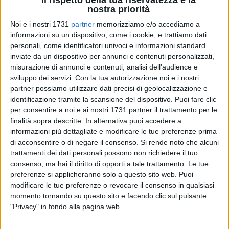
nostra priorità
possibile pareggio di Fiorella annullata dall'arbitro (De
Lorenzo di Brindisi), su segnalazione del secondo assistente
Noi e i nostri 1731
partner
memorizziamo e/o accediamo a
(Cristofaro di Taranto). «Anche le immagini televisive -
informazioni su un dispositivo, come i cookie, e trattiamo dati
spiega Simone - confortano la nostra tesi. L'arbitro e il suo
personali, come identificatori univoci e informazioni standard
inviate da un dispositivo per annunci e contenuti personalizzati,
assistente hanno preso un abbaglio colossale e noi non ci
misurazione di annunci e contenuti, analisi dell'audience e
stiamo: episodi come questi fanno riflettere perché vien da
sviluppo dei servizi.
Con la tua autorizzazione noi e i nostri
pensare alla premeditazione. Appena l'arbitro ha fischiato la
partner possiamo utilizzare dati precisi di geolocalizzazione e
fine della partita, l'assistente che ha sbandierato il fuorigioco
identificazione tramite la scansione del dispositivo. Puoi fare clic
è scappato via negli spogliatoi come se avesse la coscienza
per consentire a noi e ai nostri 1731 partner il trattamento per le
sporca. Non credo ci siano dubbi sui suoi errori ma noi
finalità sopra descritte. In alternativa puoi accedere a
stavolta andremo avanti. Ad inizio stagione avevo inviato in
informazioni più dettagliate e modificare le tue preferenze prima
di acconsentire o di negare il consenso.
Si rende noto che alcuni
Federazione un telegramma per chiedere un incontro
trattamenti dei dati personali possono non richiedere il tuo
incentrato proprio sull'argomento arbitri, memore delle
consenso, ma hai il diritto di opporti a tale trattamento. Le tue
penalizzazioni subite lo scorso anno. A quel telegramma
preferenze si applicheranno solo a questo sito web. Puoi
nessuno ha mai risposto, ma adesso tornerò alla carica. Noi
modificare le tue preferenze o revocare il consenso in qualsiasi
società di Eccellenza e Promozione abbiamo un grande
momento tornando su questo sito e facendo clic sul pulsante
potere tra le mani, è bene cominciare ad usarlo per evitare di
"Privacy" in fondo alla pagina web.
essere inghiottiti dal sistema».