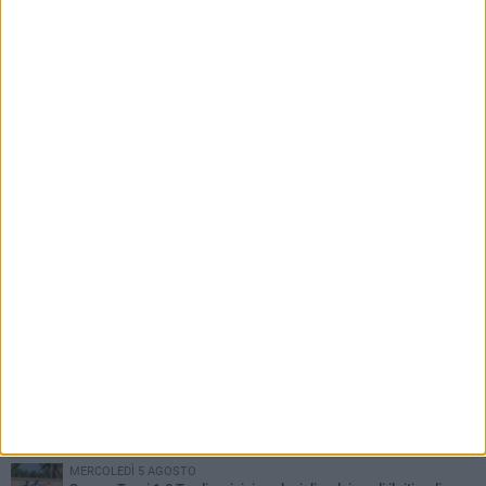
PIÙ LETTI QUESTA SETTIMANA
SABATO 1 AGOSTO
Barletta 4-1 Soccer Trani: ottimi spunti per Moscelli, alla seconda
uscita stagionale
MERCOLEDÌ 5 AGOSTO
Trani | Nando Terrone chiude la carriera da calciatore: «Il campo
lo lascio, il calcio no». Ora è pronto a una nuova sfida
GIOVEDÌ 30 LUGLIO
Soccer Trani, a tutto Di Lauro: tra mercato, aspettative,
abbonamenti e il primo incontro con Pace
MERCOLEDÌ 5 AGOSTO