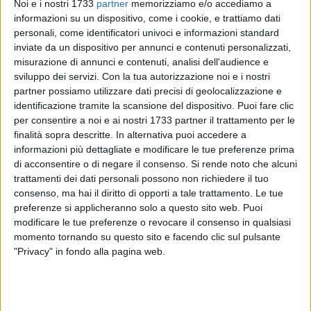
Noi e i nostri 1733
partner
memorizziamo e/o accediamo a
informazioni su un dispositivo, come i cookie, e trattiamo dati
personali, come identificatori univoci e informazioni standard
inviate da un dispositivo per annunci e contenuti personalizzati,
misurazione di annunci e contenuti, analisi dell'audience e
sviluppo dei servizi.
Con la tua autorizzazione noi e i nostri
Pesanti rallentamenti si registrano lungo la strada statale 16
partner possiamo utilizzare dati precisi di geolocalizzazione e
bis in direzione Bari a causa di un incidente che ha visto
identificazione tramite la scansione del dispositivo. Puoi fare clic
coinvolti diversi mezzi. Lunghe code si sono formate nel
per consentire a noi e ai nostri 1733 partner il trattamento per le
tratto compreso tra Trani e Bisceglie, poco dopo lo svincolo
finalità sopra descritte. In alternativa puoi accedere a
informazioni più dettagliate e modificare le tue preferenze prima
di Bisceglie Nord, con gli incolonnamenti che, secondo
di acconsentire o di negare il consenso.
Si rende noto che alcuni
diverse segnalazioni, iniziano già all'altezza di Trani Sud. La
trattamenti dei dati personali possono non richiedere il tuo
viabilità procede a rilento con tempi di percorrenza
consenso, ma hai il diritto di opporti a tale trattamento. Le tue
sensibilmente aumentati per gli automobilisti diretti verso
preferenze si applicheranno solo a questo sito web. Puoi
Bari.
modificare le tue preferenze o revocare il consenso in qualsiasi
Si raccomanda prudenza alla guida e di prestare attenzione
momento tornando su questo sito e facendo clic sul pulsante
alla segnaletica presente lungo il percorso.
"Privacy" in fondo alla pagina web.