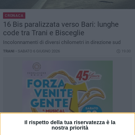
CRONACA
16 Bis paralizzata verso Bari: lunghe
code tra Trani e Bisceglie
Incolonnamenti di diversi chilometri in direzione sud
TRANI -
SABATO 6 GIUGNO 2026
19.00
Il rispetto della tua riservatezza è la
nostra priorità