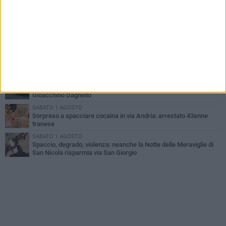
Trani piange G.D., il 64enne investito all'alba in via delle Tufare
non ce l'ha fatta
MERCOLEDÌ 5 AGOSTO
Lite sulla barca nel Porto di Trani, moglie sorprende marito e
scoppia il caos
MERCOLEDÌ 5 AGOSTO
Trani | Dramma all'alba in via delle Tufare: pedone travolto, ora in
codice rosso
GIOVEDÌ 6 AGOSTO
Investito a pochi mesi dalla pensione, la comunità piange
Gioacchino Dagnello
SABATO 1 AGOSTO
Sorpreso a spacciare cocaina in via Andria: arrestato 43enne
tranese
SABATO 1 AGOSTO
Spaccio, degrado, violenza: neanche la Notte delle Meraviglie di
San Nicola risparmia via San Giorgio