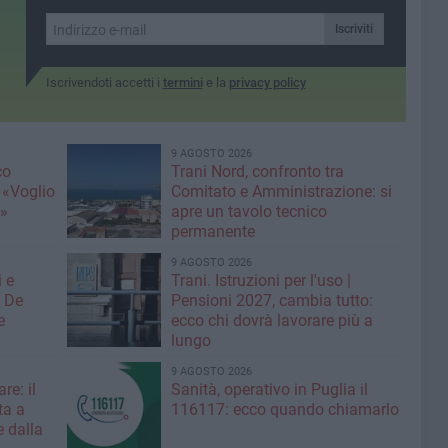
apprendimento immersivo.
Iscriviti
Iscrivendoti accetti i
termini
e la
privacy policy
9 AGOSTO 2026
co
Trani Nord, confronto tra
 «Voglio
Comitato e Amministrazione: si
e»
apre un tavolo tecnico
permanente
9 AGOSTO 2026
 e
Trani. Istruzioni per l'uso |
: De
Pensioni 2027, cambia tutto:
e
ecco chi dovrà lavorare più a
lungo
9 AGOSTO 2026
re: il
Sanità, operativo in Puglia il
ta a
116117: ecco quando chiamarlo
 dalla