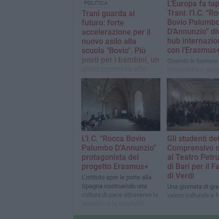
L’Europa fa ta
POLITICA
Trani: l’I.C. “R
Trani guarda al
Bovio Palumb
futuro: forte
D’Annunzio” di
accelerazione per il
hub internazio
nuovo asilo alla
con l'Erasmus
scuola "Bovio". Più
posti per i bambini, un
Quando le barriere
aiuto concreto alle
linguistiche e geog
mamme lavoratrici
abbattono tra i ban
scuola
Un passo decisivo verso
una città più moderna e a
misura di famiglia,
l'Amministrazione ridisegna i
servizi per l'infanzia
all'insegna della trasparenza
L’I.C. “Rocca Bovio
Gli studenti de
e dell'inclusione sociale
Palumbo D’Annunzio”
Comprensivo d
protagonista del
al Teatro Petru
progetto Erasmus+
di Bari per il F
di Verdi
L’istituto apre le porte alla
Spagna costruendo una
Una giornata di gr
cultura di pace attraverso lo
valore culturale e 
scambio e la creatività