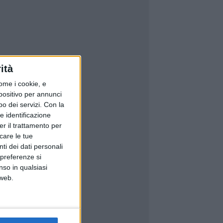
ità
ome i cookie, e
spositivo per annunci
o dei servizi.
Con la
e identificazione
er il trattamento per
icare le tue
ti dei dati personali
 preferenze si
nso in qualsiasi
 web.