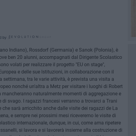
d by
ano Indiano), Rossdorf (Germania) e Sanok (Polonia), è
dove ben 20 alunni, accompagnati dal Dirigente Scolastico
ono volati per realizzare il progetto "EU on stage",
uropea e delle sue Istituzioni, in collaborazione con il
settimana, tra le varie attività, è prevista una visita a
peo nonché un'altra a Metz per visitare i luoghi di Robert
on mancheranno naturalmente momenti di aggregazione e
di svago. I ragazzi francesi verranno a trovarci a Trani
he sarà arricchito anche dalle visite dei ragazzi de La
ena, e sempre nei prossimi mesi riceveremo le visite di
scolastico internazionale, dunque, in cui, come ama ripetere
ssanelli, si lavora e si lavorerà insieme alla costruzione di