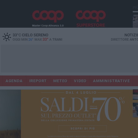
PI
33
°C
CIELO SERENO
NOTIZI
33°
OGGI MIN
26°
MAX
A
TRANI
DIRETTORE
ANTO
AGENDA
IREPORT
METEO
VIDEO
AMMINISTRATIVE
Con