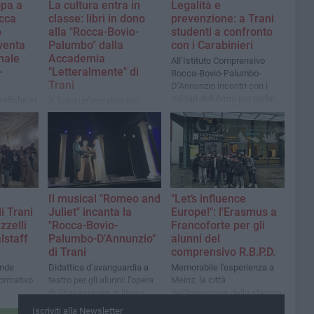
ppa a
La cultura entra in
Legalità e
occa
classe: libri in dono
prevenzione: a Trani
o
alla "Rocca-Bovio-
studenti a confronto
venta
Palumbo" dalla
con i Carabinieri
nale
Accademia
All’Istituto Comprensivo
+
"Letteralmente" di
Rocca-Bovio-Palumbo-
Trani
D’Annunzio incontri con i
militari dell’Arma per parlare
rafiche si
A Trani un’iniziativa per
di Costituzione, rispetto
chi di
promuovere la lettura tra gli
delle regole e rischi delle
studenti e rafforzare il
dipendenze
legame tra scuola,
associazioni e editoria
l
Il musical "Romeo and
"Let’s influence
i Trani
Juliet" incanta la
Europe!": l'Erasmus a
zzelli
"Rocca-Bovio-
Francoforte per gli
alstaff
Palumbo-D’Annunzio"
alunni del
di Trani
comprensivo R.B.P.D.
ande
Didattica d’avanguardia a
Memorabile l'esperienza a
formativo
teatro per gli alunni: l’opera
Meinz, la città
di Shakespeare in lingua
dell'invenzione della stampa
originale per un
di Gutenberg
Iscriviti alla Newsletter