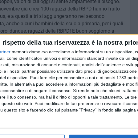
 popoli, valori di cui oggi si sente ampiamente il bisogno.
e novembre già circa 100 ragazzi della RBPD hanno fruito
mus, e a questi altri si aggiungeranno nel secondo
a, anche alcuni bambini della scuola primaria, per i quali
avoro, dunque, ragazzi della RBPD! E buon soggiorno a
l rispetto della tua riservatezza è la nostra prior
artner
memorizziamo e/o accediamo a informazioni su un dispositivo, c
ali, come identificatori univoci e informazioni standard inviate da un di
zzati, misurazione di annunci e contenuti, analisi dell'audience e svilupp
i e i nostri partner possiamo utilizzare dati precisi di geolocalizzazione 
del dispositivo. Puoi fare clic per consentire a noi e ai nostri 1733 partn
critte. In alternativa puoi accedere a informazioni più dettagliate e modif
acconsentire o di negare il consenso.
Si rende noto che alcuni trattamen
e il tuo consenso, ma hai il diritto di opporti a tale trattamento. Le tue
 questo sito web. Puoi modificare le tue preferenze o revocare il conse
PALUMBO
questo sito e facendo clic sul pulsante "Privacy" in fondo alla pagina