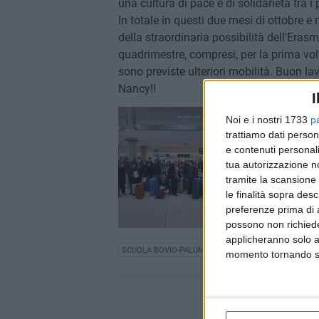
una cultura di pace e di solidarietà tra i
In totale in questi due mesi di ottobre 
della straordinaria possibilità dell'Eras
quadrimestre, compresi, per la prima volt
sono previste ulteriori mobilità. Buon l
Nancy!!
I
Noi e i nostri 1733
p
trattiamo dati person
e contenuti personali
tua autorizzazione no
tramite la scansione 
le finalità sopra des
preferenze prima di 
possono non richieder
applicheranno solo a
SCUOLA BOVIO-PALUMBO
SCUOLA BOVIO ROCCA 
momento tornando su 