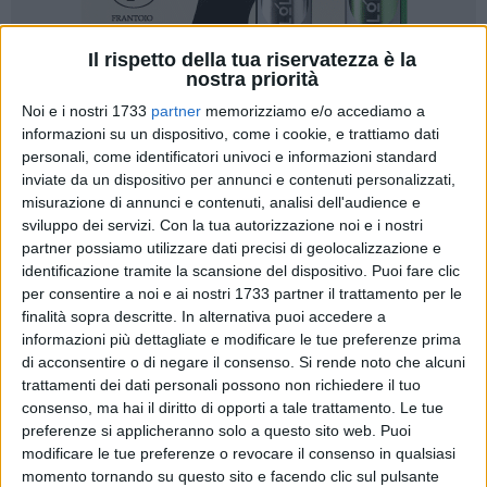
Il rispetto della tua riservatezza è la
nostra priorità
Noi e i nostri 1733
partner
memorizziamo e/o accediamo a
informazioni su un dispositivo, come i cookie, e trattiamo dati
26
personali, come identificatori univoci e informazioni standard
inviate da un dispositivo per annunci e contenuti personalizzati,
misurazione di annunci e contenuti, analisi dell'audience e
sviluppo dei servizi.
Con la tua autorizzazione noi e i nostri
Altra esperienza immersiva per gli alunni delle classi 3A-3B-
partner possiamo utilizzare dati precisi di geolocalizzazione e
3C-3E e una rappresentanza delle classi 3D e 3F dell'I.C.
identificazione tramite la scansione del dispositivo. Puoi fare clic
"Rocca-Bovio-Palumbo-D'Annunzio", lo scorso 05 febbraio
per consentire a noi e ai nostri 1733 partner il trattamento per le
presso il teatro Showville di Bari, gli studenti hanno assistito
finalità sopra descritte. In alternativa puoi accedere a
al musical in lingua inglese "Romeo and Juliet", l'opera
informazioni più dettagliate e modificare le tue preferenze prima
teatrale più romantica e tragica del mondo, tratta
di acconsentire o di negare il consenso.
Si rende noto che alcuni
dall'omonima tragedia di William Shakespeare.
trattamenti dei dati personali possono non richiedere il tuo
consenso, ma hai il diritto di opporti a tale trattamento. Le tue
preferenze si applicheranno solo a questo sito web. Puoi
Catturati da musiche meravigliose, da incantevoli
modificare le tue preferenze o revocare il consenso in qualsiasi
scenografie e costumi che hanno suggerito la
momento tornando su questo sito e facendo clic sul pulsante