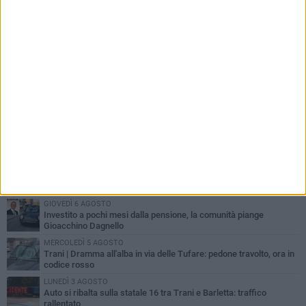
PIÙ LETTI QUESTA SETTIMANA
MERCOLEDÌ 5 AGOSTO
Trani piange G.D., il 64enne investito all'alba in via delle Tufare
non ce l'ha fatta
MERCOLEDÌ 5 AGOSTO
Lite sulla barca nel Porto di Trani, moglie sorprende marito e
scoppia il caos
GIOVEDÌ 6 AGOSTO
Investito a pochi mesi dalla pensione, la comunità piange
Gioacchino Dagnello
MERCOLEDÌ 5 AGOSTO
Trani | Dramma all'alba in via delle Tufare: pedone travolto, ora in
codice rosso
LUNEDÌ 3 AGOSTO
Auto si ribalta sulla statale 16 tra Trani e Barletta: traffico
rallentato