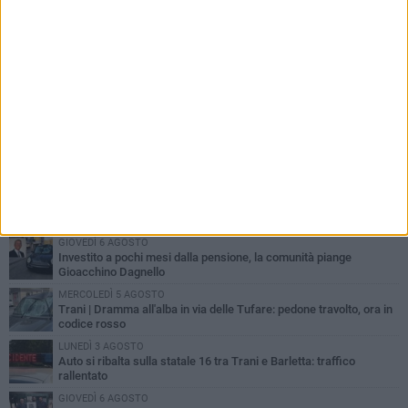
PIÙ LETTI QUESTA SETTIMANA
MERCOLEDÌ 5 AGOSTO
Trani piange G.D., il 64enne investito all'alba in via delle Tufare
non ce l'ha fatta
MERCOLEDÌ 5 AGOSTO
Lite sulla barca nel Porto di Trani, moglie sorprende marito e
scoppia il caos
GIOVEDÌ 6 AGOSTO
Investito a pochi mesi dalla pensione, la comunità piange
Gioacchino Dagnello
MERCOLEDÌ 5 AGOSTO
Trani | Dramma all'alba in via delle Tufare: pedone travolto, ora in
codice rosso
LUNEDÌ 3 AGOSTO
Auto si ribalta sulla statale 16 tra Trani e Barletta: traffico
rallentato
GIOVEDÌ 6 AGOSTO