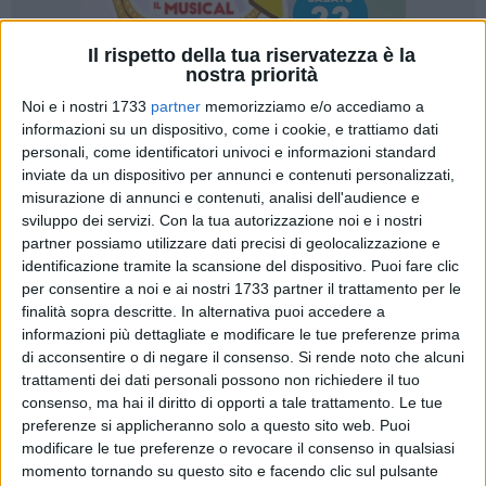
Il rispetto della tua riservatezza è la
nostra priorità
Noi e i nostri 1733
partner
memorizziamo e/o accediamo a
informazioni su un dispositivo, come i cookie, e trattiamo dati
personali, come identificatori univoci e informazioni standard
inviate da un dispositivo per annunci e contenuti personalizzati,
misurazione di annunci e contenuti, analisi dell'audience e
sviluppo dei servizi.
Con la tua autorizzazione noi e i nostri
Educare alla lettura significa formare cittadini consapevoli,
partner possiamo utilizzare dati precisi di geolocalizzazione e
capaci di pensiero critico e apertura al mondo. Iniziative
identificazione tramite la scansione del dispositivo. Puoi fare clic
come questa rappresentano un valore pedagogico
per consentire a noi e ai nostri 1733 partner il trattamento per le
fondamentale, perché avvicinano i più giovani al libro non
finalità sopra descritte. In alternativa puoi accedere a
solo come strumento didattico, ma come occasione di
informazioni più dettagliate e modificare le tue preferenze prima
di acconsentire o di negare il consenso.
Si rende noto che alcuni
crescita personale e culturale. In questo solco si innesta
trattamenti dei dati personali possono non richiedere il tuo
l'iniziativa che, martedì 31 marzo alle ore 10:15, si terrà
consenso, ma hai il diritto di opporti a tale trattamento. Le tue
presso l'Istituto Comprensivo Rocca Bovio Palumbo di Trani,
preferenze si applicheranno solo a questo sito web. Puoi
consistente in una donazione di libri destinata agli studenti
modificare le tue preferenze o revocare il consenso in qualsiasi
dell'istituto, un gesto concreto a favore della lettura e della
momento tornando su questo sito e facendo clic sul pulsante