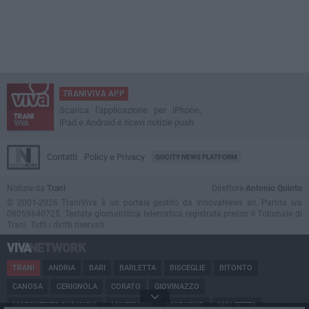
TRANIVIVA APP
Scarica l'applicazione per iPhone,
iPad e Android e ricevi notizie push
Contatti
Policy e Privacy
GOCITY NEWS PLATFORM
Notizie da
Trani
Direttore
Antonio Quinto
© 2001-2026 TraniViva è un portale gestito da InnovaNews srl. Partita iva
08059640725. Testata giornalistica telematica registrata presso il Tribunale di
Trani. Tutti i diritti riservati.
TRANI
ANDRIA
BARI
BARLETTA
BISCEGLIE
BITONTO
CANOSA
CERIGNOLA
CORATO
GIOVINAZZO
MARGHERITA DI SAVOIA
MINERVINO
MODUGNO
MOLFETTA