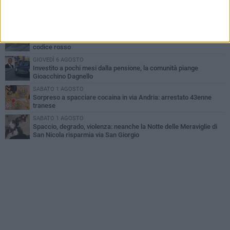
MERCOLEDÌ 5 AGOSTO
Lite sulla barca nel Porto di Trani, moglie sorprende marito e
scoppia il caos
MERCOLEDÌ 5 AGOSTO
Trani | Dramma all'alba in via delle Tufare: pedone travolto, ora in
codice rosso
GIOVEDÌ 6 AGOSTO
Investito a pochi mesi dalla pensione, la comunità piange
Gioacchino Dagnello
SABATO 1 AGOSTO
Sorpreso a spacciare cocaina in via Andria: arrestato 43enne
tranese
SABATO 1 AGOSTO
Spaccio, degrado, violenza: neanche la Notte delle Meraviglie di
San Nicola risparmia via San Giorgio