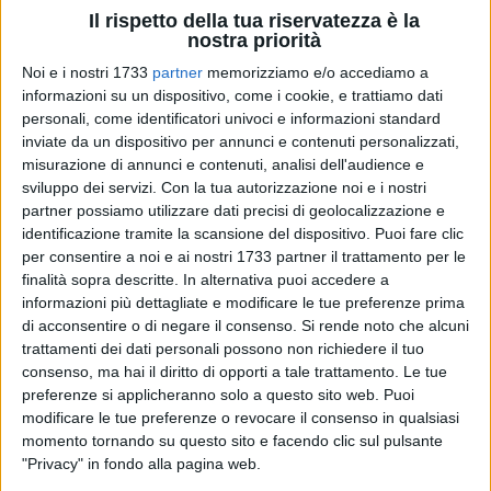
Il rispetto della tua riservatezza è la
nostra priorità
10
Noi e i nostri 1733
partner
memorizziamo e/o accediamo a
informazioni su un dispositivo, come i cookie, e trattiamo dati
personali, come identificatori univoci e informazioni standard
Ai sensi dell'articolo 24 del vigente Regolamento comunale
inviate da un dispositivo per annunci e contenuti personalizzati,
per la disciplina della tassa rifiuti (TARI), si ricorda che il 28
misurazione di annunci e contenuti, analisi dell'audience e
febbraio 2026 scade il termine per presentare le richieste di
sviluppo dei servizi.
Con la tua autorizzazione noi e i nostri
partner possiamo utilizzare dati precisi di geolocalizzazione e
agevolazione TARI applicabili all'anno di imposta 2026.
identificazione tramite la scansione del dispositivo. Puoi fare clic
per consentire a noi e ai nostri 1733 partner il trattamento per le
Nel Regolamento TARI vigente sono elencate le agevolazioni
finalità sopra descritte. In alternativa puoi accedere a
ed esenzioni che è possibile concedere, previa presentazione
informazioni più dettagliate e modificare le tue preferenze prima
annuale dell'istanza, nonché dei relativi requisiti da
di acconsentire o di negare il consenso.
Si rende noto che alcuni
possedere al 31 dicembre 2025.
trattamenti dei dati personali possono non richiedere il tuo
consenso, ma hai il diritto di opporti a tale trattamento. Le tue
preferenze si applicheranno solo a questo sito web. Puoi
Il riconoscimento delle agevolazioni è per singoli anni
modificare le tue preferenze o revocare il consenso in qualsiasi
d'imposta e le relative istanze devono essere prodotte
momento tornando su questo sito e facendo clic sul pulsante
annualmente, a pena di decadenza, entro la data fissata dal
"Privacy" in fondo alla pagina web.
Regolamento TARI, utilizzando l'apposita modulistica