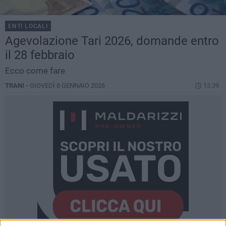
ENTI LOCALI
Agevolazione Tari 2026, domande entro
il 28 febbraio
Ecco come fare
TRANI -
GIOVEDÌ 8 GENNAIO 2026
13.39