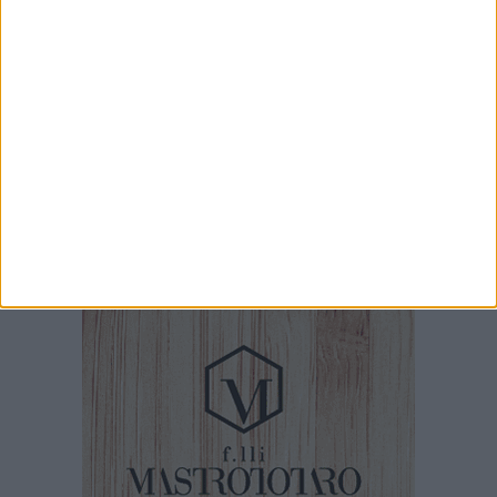
Soccer Trani 8-0 Casette Verdini: ancora una
vittoria per i tranesi nel ritiro di Sarnano
8 AGOSTO 2026
Soccer Trani, è tempo di Eccellenza: ecco tutte
le avversarie dei tranesi
8 AGOSTO 2026
Cataldo De Luca nel Gruppo Tecnico Made in
Italy di Confindustria: una guida per il rilancio
del comparto calzaturiero e della moda