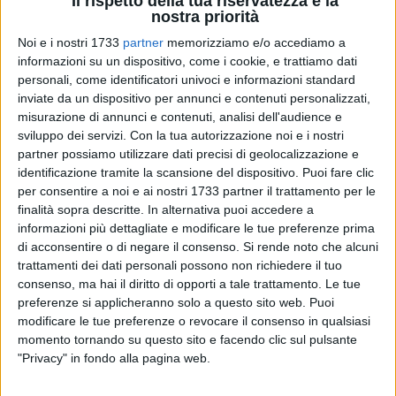
Il rispetto della tua riservatezza è la
Oggi, quella stessa passione si traduce in un impegno
nostra priorità
politico concreto: la candidatura al Consiglio Comunale di
Noi e i nostri 1733
partner
memorizziamo e/o accediamo a
Trani nelle liste di
Fratelli d'Italia
, a sostegno del candidato
informazioni su un dispositivo, come i cookie, e trattiamo dati
Sindaco
Dott. Angelo Guarriello
.
personali, come identificatori univoci e informazioni standard
inviate da un dispositivo per annunci e contenuti personalizzati,
L'Intervista: La Scienza al servizio del benessere
misurazione di annunci e contenuti, analisi dell'audience e
sviluppo dei servizi.
Con la tua autorizzazione noi e i nostri
Dottoressa, nel libro racconta di quando, dopo la
partner possiamo utilizzare dati precisi di geolocalizzazione e
guarigione, l'oncologo le disse di tornare alla vita di prima.
identificazione tramite la scansione del dispositivo. Puoi fare clic
Lei però sentiva che proprio in quel "prima" si nascondeva
per consentire a noi e ai nostri 1733 partner il trattamento per le
finalità sopra descritte. In alternativa puoi accedere a
qualcosa da cambiare. Quando ha capito che la sua
informazioni più dettagliate e modificare le tue preferenze prima
missione sarebbe stata la nutrizione cellulare?
«Ho iniziato
di acconsentire o di negare il consenso.
Si rende noto che alcuni
a studiare subito, appena avuto il tumore. Volevo capire
trattamenti dei dati personali possono non richiedere il tuo
perché mi sono ammalata, perché tutta la gente si ammala.
consenso, ma hai il diritto di opporti a tale trattamento. Le tue
Quindi, essendo ricercatrice, ho iniziato a studiare la cellula.
preferenze si applicheranno solo a questo sito web. Puoi
Il tumore parte da una cellula che muta: oggi sappiamo che
modificare le tue preferenze o revocare il consenso in qualsiasi
più mutazioni portano alla formazione di un tumore vero e
momento tornando su questo sito e facendo clic sul pulsante
"Privacy" in fondo alla pagina web.
proprio. Capire quel meccanismo molecolare è diventata la
mia missione per aiutare gli altri.»