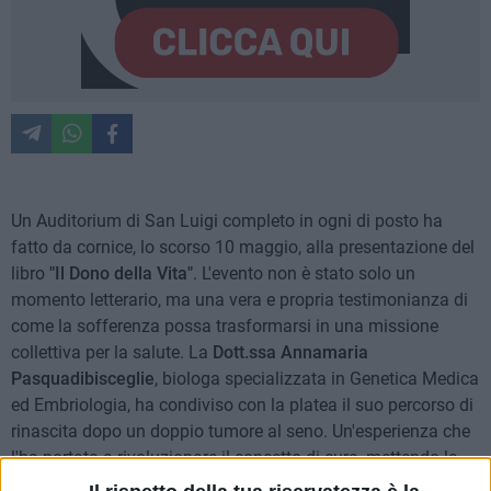
Un Auditorium di San Luigi completo in ogni di posto ha
fatto da cornice, lo scorso 10 maggio, alla presentazione del
libro
"Il Dono della Vita"
. L'evento non è stato solo un
momento letterario, ma una vera e propria testimonianza di
come la sofferenza possa trasformarsi in una missione
collettiva per la salute. La
Dott.ssa Annamaria
Pasquadibisceglie
, biologa specializzata in Genetica Medica
ed Embriologia, ha condiviso con la platea il suo percorso di
rinascita dopo un doppio tumore al seno. Un'esperienza che
l'ha portata a rivoluzionare il concetto di cura, mettendo la
sua professionalità internazionale al servizio della comunità.