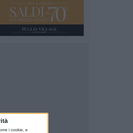
ità
ome i cookie, e