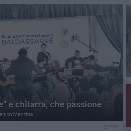
" e chitarra, che passione
menico Mezzina
10.58