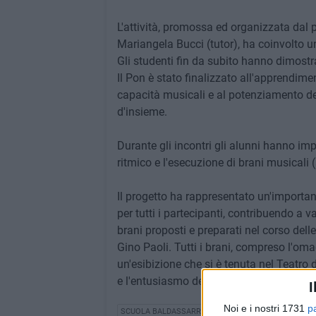
L'attività, promossa ed organizzata dal 
Mariangela Bucci (tutor), ha coinvolto un
Gli studenti fin da subito hanno dimost
Il Pon è stato finalizzato all'apprendime
capacità musicali e al potenziamento de
d'insieme.
Durante gli incontri gli alunni hanno i
ritmico e l'esecuzione di brani musicali (
Il progetto ha rappresentato un'importan
per tutti i partecipanti, contribuendo a val
brani proposti e preparati nel corso dell
Gino Paoli. Tutti i brani, compreso l'oma
un'esibizione che si è tenuta nel Teatro d
e l'entusiasmo del pubblico intervenuto, c
I
Noi e i nostri 1731
p
SCUOLA BALDASSARRE