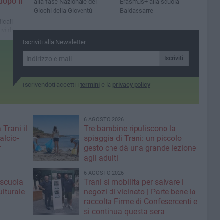
dopo il
alla fase Nazionale dei
Erasmus+ alla scuola
Giochi della Gioventù
Baldassarre
dicali
ivi di
in
Iscriviti alla Newsletter
i
skyline
Iscriviti
o stato
tico
Iscrivendoti accetti i
termini
e la
privacy policy
6 AGOSTO 2026
 Trani il
Tre bambine ripuliscono la
alcio-
spiaggia di Trani: un piccolo
r
gesto che dà una grande lezione
agli adulti
6 AGOSTO 2026
: scuola
Trani si mobilita per salvare i
ulturale
negozi di vicinato | Parte bene la
raccolta Firme di Confesercenti e
si continua questa sera