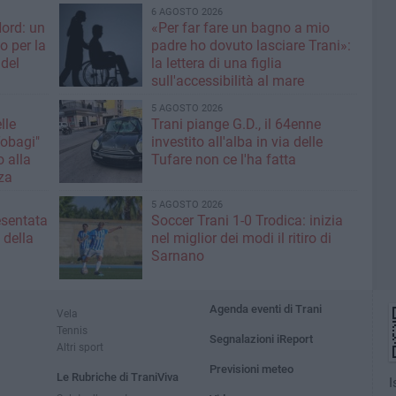
6 AGOSTO 2026
Nord: un
«Per far fare un bagno a mio
o per la
padre ho dovuto lasciare Trani»:
 del
la lettera di una figlia
sull'accessibilità al mare
5 AGOSTO 2026
lle
Trani piange G.D., il 64enne
Tobagi"
investito all'alba in via delle
o alla
Tufare non ce l'ha fatta
za
5 AGOSTO 2026
esentata
Soccer Trani 1-0 Trodica: inizia
 della
nel miglior dei modi il ritiro di
Sarnano
Agenda eventi di Trani
Vela
Tennis
Segnalazioni iReport
Altri sport
Previsioni meteo
Le Rubriche di TraniViva
I