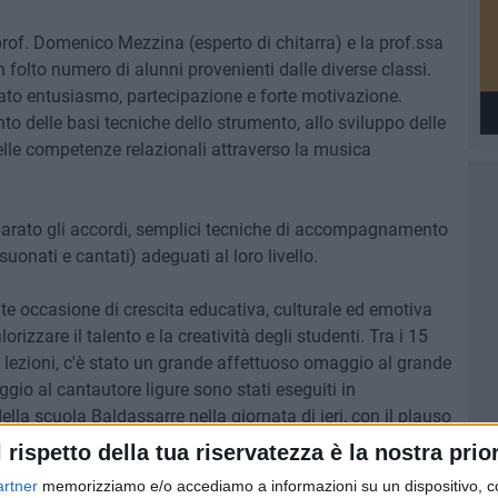
prof. Domenico Mezzina (esperto di chitarra) e la prof.ssa
 folto numero di alunni provenienti dalle diverse classi.
rato entusiasmo, partecipazione e forte motivazione.
nto delle basi tecniche dello strumento, allo sviluppo delle
lle competenze relazionali attraverso la musica
mparato gli accordi, semplici tecniche di accompagnamento
suonati e cantati) adeguati al loro livello.
te occasione di crescita educativa, culturale ed emotiva
orizzare il talento e la creatività degli studenti. Tra i 15
e lezioni, c'è stato un grande affettuoso omaggio al grande
ggio al cantautore ligure sono stati eseguiti in
ella scuola Baldassarre nella giornata di ieri, con il plauso
on genitori fieri del lavoro svolto dai loro ragazzi.
l rispetto della tua riservatezza è la nostra prior
artner
memorizziamo e/o accediamo a informazioni su un dispositivo, c