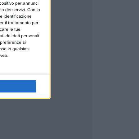
spositivo per annunci
o dei servizi.
Con la
e identificazione
er il trattamento per
icare le tue
ti dei dati personali
 preferenze si
nso in qualsiasi
 web.