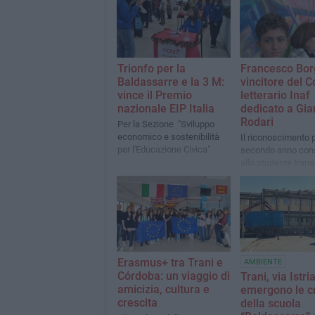
Trionfo per la
Francesco Bor
Baldassarre e la 3 M:
vincitore del 
vince il Premio
letterario Inaf
nazionale EIP Italia
dedicato a Gia
Rodari
Per la Sezione "Sviluppo
economico e sostenibilità
Il riconoscimento p
per l'Educazione Civica"
secondo anno con
allo studente tran
Erasmus+ tra Trani e
AMBIENTE
Córdoba: un viaggio di
Trani, via Istria
amicizia, cultura e
emergono le cri
crescita
della scuola