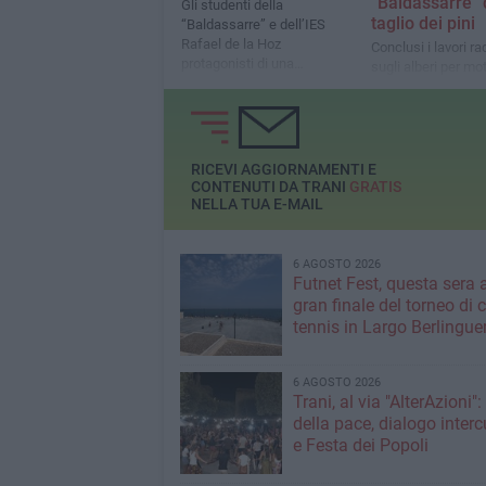
“Baldassarre” 
Gli studenti della
taglio dei pini
“Baldassarre” e dell’IES
Rafael de la Hoz
Conclusi i lavori ra
protagonisti di una
sugli alberi per mot
settimana intensa tra
sicurezza: traffico 
laboratori, sostenibilità, arte
affanno durante gl
e scoperta del territorio
interventi e nuovo 
che mette a nudo l
dell’edificio scolas
RICEVI AGGIORNAMENTI E
CONTENUTI DA TRANI
GRATIS
NELLA TUA E-MAIL
6 AGOSTO 2026
Futnet Fest, questa sera a
gran finale del torneo di c
tennis in Largo Berlingue
6 AGOSTO 2026
Trani, al via "AlterAzioni"
della pace, dialogo interc
e Festa dei Popoli