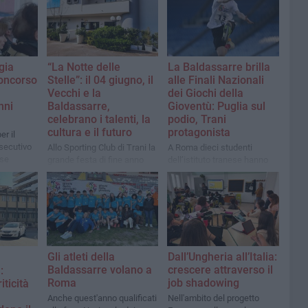
gia
“La Notte delle
La Baldassarre brilla
Concorso
Stelle”: il 04 giugno, il
alle Finali Nazionali
Vecchi e la
dei Giochi della
nni
Baldassarre,
Gioventù: Puglia sul
celebrano i talenti, la
podio, Trani
cultura e il futuro
protagonista
er il
secutivo
Allo Sporting Club di Trani la
A Roma dieci studenti
ese
grande festa di fine anno
dell’istituto tranese hanno
scolastico
rappresentato la regione
nelle gare di atletica
Gli atleti della
Dall’Ungheria all’Italia:
Baldassarre volano a
crescere attraverso il
:
Roma
job shadowing
ticità
Anche quest'anno qualificati
Nell'ambito del progetto