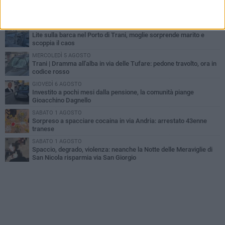
Trani piange G.D., il 64enne investito all'alba in via delle Tufare
non ce l'ha fatta
MERCOLEDÌ 5 AGOSTO
Lite sulla barca nel Porto di Trani, moglie sorprende marito e
scoppia il caos
MERCOLEDÌ 5 AGOSTO
Trani | Dramma all'alba in via delle Tufare: pedone travolto, ora in
codice rosso
GIOVEDÌ 6 AGOSTO
Investito a pochi mesi dalla pensione, la comunità piange
Gioacchino Dagnello
SABATO 1 AGOSTO
Sorpreso a spacciare cocaina in via Andria: arrestato 43enne
tranese
SABATO 1 AGOSTO
Spaccio, degrado, violenza: neanche la Notte delle Meraviglie di
San Nicola risparmia via San Giorgio