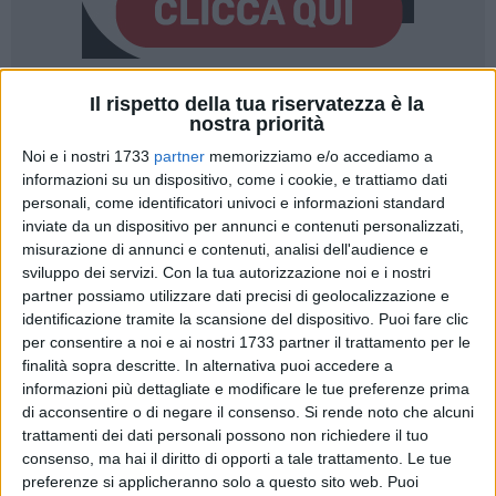
Il rispetto della tua riservatezza è la
14
A cura di
nostra priorità
TONINO LACALAMITA
Noi e i nostri 1733
partner
memorizziamo e/o accediamo a
informazioni su un dispositivo, come i cookie, e trattiamo dati
personali, come identificatori univoci e informazioni standard
Il Sindaco di Trani Bottaro ha tenuto stamani la conferenza
inviate da un dispositivo per annunci e contenuti personalizzati,
stampa, con ampia partecipazione dei giornalisti alla quale
misurazione di annunci e contenuti, analisi dell'audience e
era riservata per ragione di sicurezza di cantiere, utile per
sviluppo dei servizi.
Con la tua autorizzazione noi e i nostri
partner possiamo utilizzare dati precisi di geolocalizzazione e
chiarire alcune questioni che erano emerse un questi ultimi
identificazione tramite la scansione del dispositivo. Puoi fare clic
giorni, (vi rimandiamo per i dettagli alla intera diretta social
per consentire a noi e ai nostri 1733 partner il trattamento per le
pubblicata dalla pagina Facebook di TraniViva). A
finalità sopra descritte. In alternativa puoi accedere a
conclusione della conferenza abbiamo chiesto al Primo
informazioni più dettagliate e modificare le tue preferenze prima
Cittadino una dichiarazione finale.
di acconsentire o di negare il consenso.
Si rende noto che alcuni
trattamenti dei dati personali possono non richiedere il tuo
consenso, ma hai il diritto di opporti a tale trattamento. Le tue
preferenze si applicheranno solo a questo sito web. Puoi
Sindaco, siamo alla fine di un percorso di oltre due