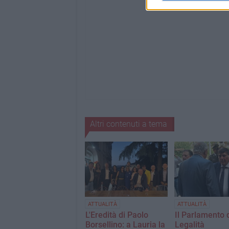
Altri contenuti a tema
ATTUALITÀ
ATTUALITÀ
L'Eredità di Paolo
Il Parlamento 
Borsellino: a Lauria la
Legalità