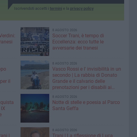
Iscrivendoti accetti i
termini
e la
privacy policy
8 AGOSTO 2026
Verdini:
Soccer Trani, è tempo di
tranesi
Eccellenza: ecco tutte le
avversarie dei tranesi
8 AGOSTO 2026
ppo
Vasco Rossi e l' invisibilità in un
secondo | La rabbia di Donato
er il
Grande e il calvario delle
prenotazioni per i disabili ai
grandi concerti
8 AGOSTO 2026
nquista
Notte di stelle e poesia al Parco
 IX
Santa Geffa
e
8 AGOSTO 2026
ani |
Trani | La riflessione di Luca