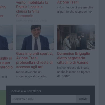
Azione Trani
vento, mobilitata la
ico
Polizia Locale e
«Non ritengo di essere utile
chiusa la Villa
al partito che rappresento»
er
Comunale
Raffiche fino a 80 km/h
previste sulla costa
civile:
adriatica pugliese. Il
zionale
Comune valuta ulteriori
 Comunale
misure di sicurezza
Gara impianti sportivi,
Domenico Briguglio
Azione Trani
eletto segretario
glio si
protocolla richiesta di
cittadino di Azione
ore per
accesso agli atti
Ambrogio
Nel congresso delineata
anche la classe dirigente
Richiesto anche un
del partito
sopralluogo allo stadio
rio di
Iscriviti alla Newsletter
Iscriviti