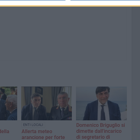
Domenico Briguglio si
ENTI LOCALI
dimette dall'incarico
della
Allerta meteo
di segretario di
arancione per forte