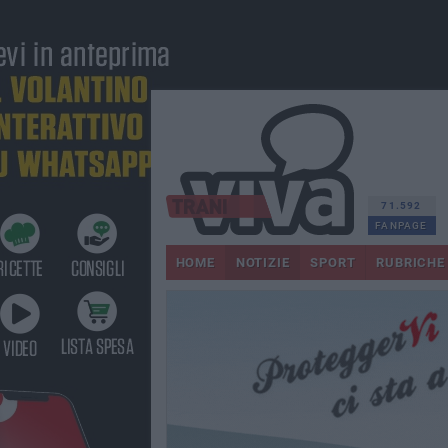
71.592
FANPAGE
HOME
NOTIZIE
SPORT
RUBRICHE