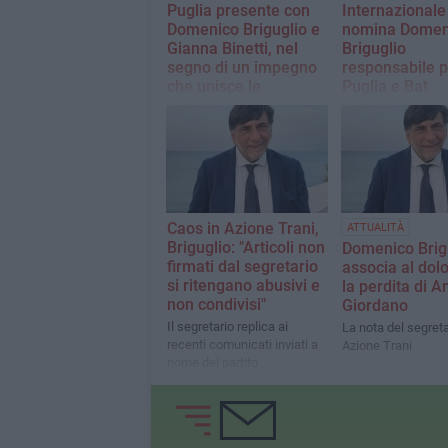
Puglia presente con
Internazionale
Domenico Briguglio e
nomina Domen
Gianna Binetti, nel
Briguglio
segno di un impegno
responsabile p
che unisce le
Puglia e Bat
istituzioni
Legalità e impegno 
riconoscimento na
La presenza dei due neo-
per il Consigliere
collaboratori pugliesi
testimonia un percorso già
avviato i cui frutti si
vedranno presto sul
territorio, grazie alla
Caos in Azione Trani,
ATTUALITÀ
sinergica interazione con
Briguglio: "Articoli non
Domenico Brigu
prefetti, questori e sindaci
firmati dal segretario
associa al dol
si ritengano abusivi e
la perdita di 
non condivisi"
Giordano
Il segretario replica ai
La nota del segreta
recenti comunicati inviati a
Azione Trani
nome del partito