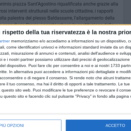
 primis piazza Sant'Agostino riqualificata anche grazie alla
osi interventi strutturali nelle scuole cittadine, i rapporti
 della palestra del plesso Baldassarre, l'allargamento della
 case di via Grecia, i parchi urbani, la sostituzione delle
l rispetto della tua riservatezza è la nostra prior
ngresso secondario del cimitero,e l'avvio dei lavori per la
artner
memorizziamo e/o accediamo a informazioni su un dispositivo, c
ali, come identificatori univoci e informazioni standard inviate da un di
rà pochi mesi fino a maggio per via delle elezioni
zzati, misurazione di annunci e contenuti, analisi dell'audience e svilupp
i e i nostri partner possiamo utilizzare dati precisi di geolocalizzazione 
n questi mesi ciò che avrei potuto dare in più tempo -
del dispositivo. Puoi fare clic per consentire a noi e ai nostri 1733 partn
e per un giorno perché amo così tanto Trani che mi
critte. In alternativa puoi accedere a informazioni più dettagliate e modif
acconsentire o di negare il consenso.
Si rende noto che alcuni trattamen
e il tuo consenso, ma hai il diritto di opporti a tale trattamento. Le tue
 questo sito web. Puoi modificare le tue preferenze o revocare il conse
questo sito e facendo clic sul pulsante "Privacy" in fondo alla pagina
PIÙ OPZIONI
ACCETTO