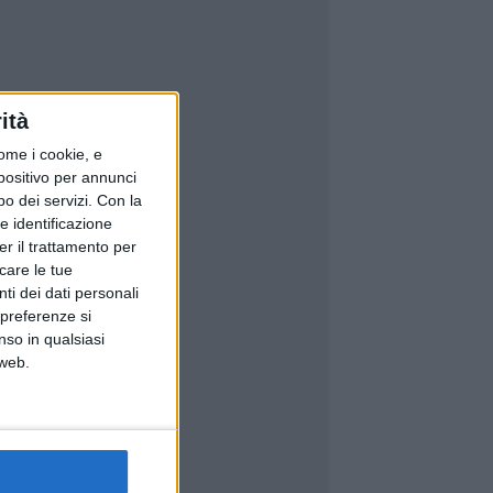
ità
ome i cookie, e
spositivo per annunci
o dei servizi.
Con la
e identificazione
er il trattamento per
icare le tue
ti dei dati personali
 preferenze si
nso in qualsiasi
 web.