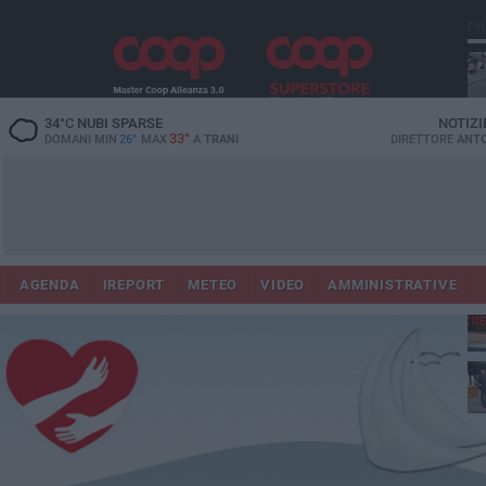
PI
34
°C
NUBI SPARSE
NOTIZI
33°
DOMANI MIN
26°
MAX
A
TRANI
DIRETTORE
ANTO
AGENDA
IREPORT
METEO
VIDEO
AMMINISTRATIVE
Con