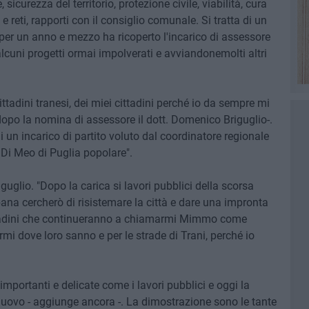
 sicurezza del territorio, protezione civile, viabilità, cura
 e reti, rapporti con il consiglio comunale. Si tratta di un
per un anno e mezzo ha ricoperto l'incarico di assessore
 alcuni progetti ormai impolverati e avviandonemolti altri
cittadini tranesi, dei miei cittadini perché io da sempre mi
 dopo la nomina di assessore il dott. Domenico Briguglio-.
i un incarico di partito voluto dal coordinatore regionale
Di Meo di Puglia popolare".
guglio. "Dopo la carica si lavori pubblici della scorsa
rbana cercherò di risistemare la città e dare una impronta
 cittadini che continueranno a chiamarmi Mimmo come
i dove loro sanno e per le strade di Trani, perché io
portanti e delicate come i lavori pubblici e oggi la
muovo - aggiunge ancora -. La dimostrazione sono le tante