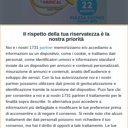
Il rispetto della tua riservatezza è la
142
nostra priorità
Noi e i nostri 1731
partner
memorizziamo e/o accediamo a
informazioni su un dispositivo, come i cookie, e trattiamo dati
personali, come identificatori univoci e informazioni standard
Riceviamo e pubblichiamo la nota a firma del Comitato Bene
inviate da un dispositivo per annunci e contenuti personalizzati,
Comune nelle persone di Anna Rossi e Vincenzo Ferreri. «Ci
misurazione di annunci e contenuti, analisi dell'audience e
lamentiamo sempre dei giovani. Che non studiano, non
sviluppo dei servizi.
Con la tua autorizzazione noi e i nostri
leggono, non si informano. Che passano il tempo con lo
partner possiamo utilizzare dati precisi di geolocalizzazione e
smartphone, che "non hanno valori". Poi, quando finalmente
identificazione tramite la scansione del dispositivo. Puoi fare clic
dei giovani si organizzano, si impegnano, vincono un bando
per consentire a noi e ai nostri 1731 partner il trattamento per le
pubblico, propongono un progetto per la città, arrivano le
finalità sopra descritte. In alternativa puoi accedere a
informazioni più dettagliate e modificare le tue preferenze prima
solite critiche, le solite polemiche, la solita puzza sotto il
di acconsentire o di negare il consenso.
Si rende noto che alcuni
naso di chi non sopporta di vedere qualcun altro fare ciò che
trattamenti dei dati personali possono non richiedere il tuo
loro non fanno più: costruire il futuro.
consenso, ma hai il diritto di opporti a tale trattamento. Le tue