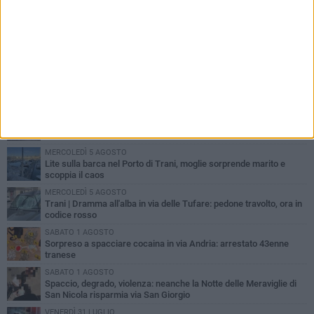
PIÙ LETTI QUESTA SETTIMANA
MERCOLEDÌ 5 AGOSTO
Trani piange G.D., il 64enne investito all'alba in via delle Tufare
non ce l'ha fatta
MERCOLEDÌ 5 AGOSTO
Lite sulla barca nel Porto di Trani, moglie sorprende marito e
scoppia il caos
MERCOLEDÌ 5 AGOSTO
Trani | Dramma all'alba in via delle Tufare: pedone travolto, ora in
codice rosso
SABATO 1 AGOSTO
Sorpreso a spacciare cocaina in via Andria: arrestato 43enne
tranese
SABATO 1 AGOSTO
Spaccio, degrado, violenza: neanche la Notte delle Meraviglie di
San Nicola risparmia via San Giorgio
VENERDÌ 31 LUGLIO