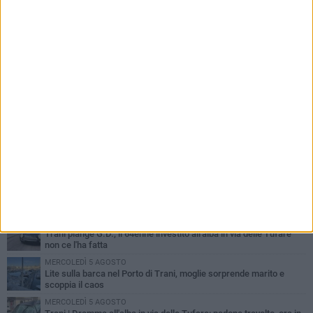
PIÙ LETTI QUESTA SETTIMANA
MERCOLEDÌ 5 AGOSTO
Trani piange G.D., il 64enne investito all'alba in via delle Tufare
non ce l'ha fatta
MERCOLEDÌ 5 AGOSTO
Lite sulla barca nel Porto di Trani, moglie sorprende marito e
scoppia il caos
MERCOLEDÌ 5 AGOSTO