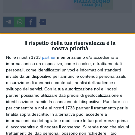
2
Il rispetto della tua riservatezza è la
Rifiuti e le criticità del porta a porta. Sono questi i temi su cui
nostra priorità
si sono confrontati ieri in Piazza della Repubblica il
Noi e i nostri 1733
partner
memorizziamo e/o accediamo a
Comitato Bene Comune e la cittadinanza. Nel corso della
informazioni su un dispositivo, come i cookie, e trattiamo dati
mattinata sono stati distribuiti dei volantini con alcuni
personali, come identificatori univoci e informazioni standard
correttivi per il migliorare il sistema di raccolta: «Siamo
inviate da un dispositivo per annunci e contenuti personalizzati,
convinti - dicono i membri del Comitato - che la raccolta dei
misurazione di annunci e contenuti, analisi dell'audience e
sviluppo dei servizi.
Con la tua autorizzazione noi e i nostri
rifiuti porta a porta sia un servizio imprescindibile per evitare
partner possiamo utilizzare dati precisi di geolocalizzazione e
quanto più possibile lo smaltimento dei rifiuti nelle
identificazione tramite la scansione del dispositivo. Puoi fare clic
discariche o negli inceneritori, pratiche estremamente nocive
per consentire a noi e ai nostri 1733 partner il trattamento per le
per la salute. Ed è quanto mai necessaria per consentire il
finalità sopra descritte. In alternativa puoi accedere a
recupero di materia e per trasformare i rifiuti in risorse.
informazioni più dettagliate e modificare le tue preferenze prima
Tuttavia crediamo che la raccolta domiciliare, dopo la prima
di acconsentire o di negare il consenso.
Si rende noto che alcuni
fase di sperimentazione, richieda di essere migliorata per
trattamenti dei dati personali possono non richiedere il tuo