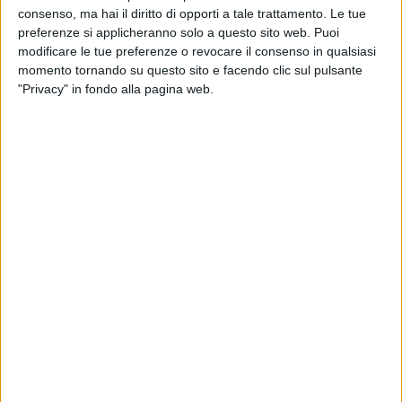
consenso, ma hai il diritto di opporti a tale trattamento. Le tue
essere maggiormente efficace e per consentire ordine e
preferenze si applicheranno solo a questo sito web. Puoi
decoro. Noi abbiamo immaginato dei correttivi, che abbiamo
modificare le tue preferenze o revocare il consenso in qualsiasi
scritto sui volantini che abbiamo distribuito. E molti cittadini
momento tornando su questo sito e facendo clic sul pulsante
con cui ci siamo confrontati ci hanno detto che la pensano
"Privacy" in fondo alla pagina web.
come noi. Speriamo che l'amministrazione voglia accogliere
e recepire i suggerimenti. Noi comunque continueremo a
dialogare con i cittadini su questo e altri temi per provare ad
immaginare una città più vivibile».