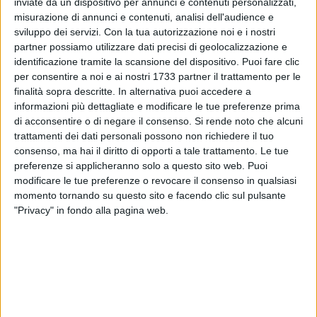
inviate da un dispositivo per annunci e contenuti personalizzati,
tecnici un monito che suona come una chiamata alla
misurazione di annunci e contenuti, analisi dell'audience e
responsabilità: il rischio che "problematiche impreviste"
sviluppo dei servizi.
Con la tua autorizzazione noi e i nostri
possano far naufragare il finanziamento PNRR a ridosso
partner possiamo utilizzare dati precisi di geolocalizzazione e
della scadenza definitiva.
identificazione tramite la scansione del dispositivo. Puoi fare clic
per consentire a noi e ai nostri 1733 partner il trattamento per le
finalità sopra descritte. In alternativa puoi accedere a
L'iniziativa della Di Meo nasce da una constatazione
informazioni più dettagliate e modificare le tue preferenze prima
pragmatica: il cronoprogramma originario dell'opera,
di acconsentire o di negare il consenso.
Si rende noto che alcuni
finanziata con i fondi europei, appare oggi seriamente
trattamenti dei dati personali possono non richiedere il tuo
compromesso. La scadenza del
30 giugno 2026
per la
consenso, ma hai il diritto di opporti a tale trattamento. Le tue
rendicontazione dei fondi rappresenta uno spartiacque
preferenze si applicheranno solo a questo sito web. Puoi
pericoloso: senza l'ultimazione dei lavori entro quella data, il
modificare le tue preferenze o revocare il consenso in qualsiasi
Comune di Trani rischierebbe di perdere i finanziamenti,
momento tornando su questo sito e facendo clic sul pulsante
"Privacy" in fondo alla pagina web.
trasformando una promessa di rinascita in un'incompiuta
dal costo insostenibile per le casse comunali. In questo
scenario, la Consigliera sottolinea un ulteriore fattore di
rischio: l'imminente tornata elettorale di maggio. Il timore è
che la naturale incertezza politica dei prossimi mesi possa
determinare un rallentamento degli atti necessari proprio nel
momento di massimo sforzo per il cantiere.