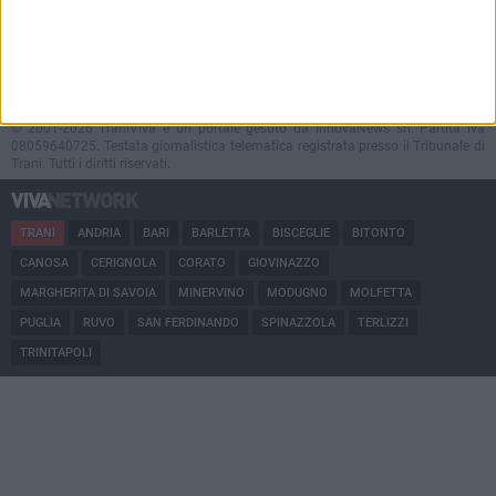
Contatti
Policy e Privacy
GOCITY NEWS PLATFORM
Notizie da
Trani
Direttore
Antonio Quinto
© 2001-2026 TraniViva è un portale gestito da InnovaNews srl. Partita iva
08059640725. Testata giornalistica telematica registrata presso il Tribunale di
Trani. Tutti i diritti riservati.
TRANI
ANDRIA
BARI
BARLETTA
BISCEGLIE
BITONTO
CANOSA
CERIGNOLA
CORATO
GIOVINAZZO
MARGHERITA DI SAVOIA
MINERVINO
MODUGNO
MOLFETTA
PUGLIA
RUVO
SAN FERDINANDO
SPINAZZOLA
TERLIZZI
TRINITAPOLI