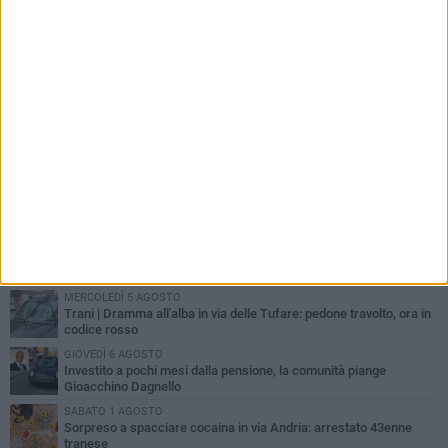
PIÙ LETTI QUESTA SETTIMANA
MERCOLEDÌ 5 AGOSTO
Trani piange G.D., il 64enne investito all'alba in via delle Tufare
non ce l'ha fatta
MERCOLEDÌ 5 AGOSTO
Lite sulla barca nel Porto di Trani, moglie sorprende marito e
scoppia il caos
MERCOLEDÌ 5 AGOSTO
Trani | Dramma all'alba in via delle Tufare: pedone travolto, ora in
codice rosso
GIOVEDÌ 6 AGOSTO
Investito a pochi mesi dalla pensione, la comunità piange
Gioacchino Dagnello
SABATO 1 AGOSTO
Sorpreso a spacciare cocaina in via Andria: arrestato 43enne
tranese