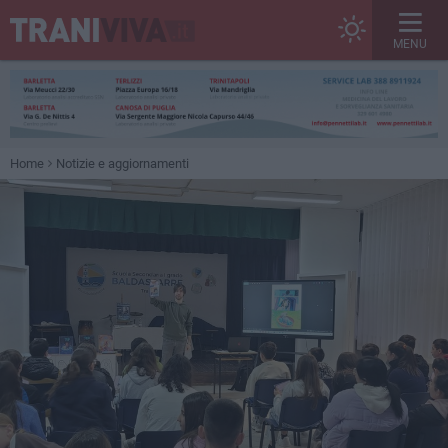
MENU
Home
Notizie e aggiornamenti