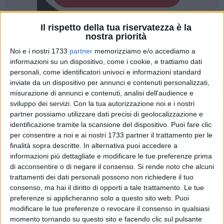
Il rispetto della tua riservatezza è la
9
nostra priorità
Noi e i nostri 1733
partner
memorizziamo e/o accediamo a
informazioni su un dispositivo, come i cookie, e trattiamo dati
Metti un libro di lettura da sviscerare durante i laboratori
personali, come identificatori univoci e informazioni standard
inviate da un dispositivo per annunci e contenuti personalizzati,
nelle varie classi della Baldassarre; ma metti anche un libro
misurazione di annunci e contenuti, analisi dell'audience e
di fumetti ( Menta) ed un giovane autore come Christian
sviluppo dei servizi.
Con la tua autorizzazione noi e i nostri
Galli che sa dialogare coi ragazzi tanto da sembrare un loro
partner possiamo utilizzare dati precisi di geolocalizzazione e
fratello maggiore. Sono questi gli ingredienti del nuovo
identificazione tramite la scansione del dispositivo. Puoi fare clic
primo Incontro con l'Autore organizzato anche quest'anno
per consentire a noi e ai nostri 1733 partner il trattamento per le
dal Dipartimento di Italiano della scuola Baldassarre.
finalità sopra descritte. In alternativa puoi accedere a
informazioni più dettagliate e modificare le tue preferenze prima
di acconsentire o di negare il consenso.
Si rende noto che alcuni
Un evento insolito, col genere fumettistico "sdoganato" come
trattamenti dei dati personali possono non richiedere il tuo
"elemento" di lettura a scuola, con quel mix di grafica,
consenso, ma hai il diritto di opporti a tale trattamento. Le tue
contenuti coinvolgenti e snellezza, caratteristiche care ai
preferenze si applicheranno solo a questo sito web. Puoi
ragazzi.
modificare le tue preferenze o revocare il consenso in qualsiasi
momento tornando su questo sito e facendo clic sul pulsante