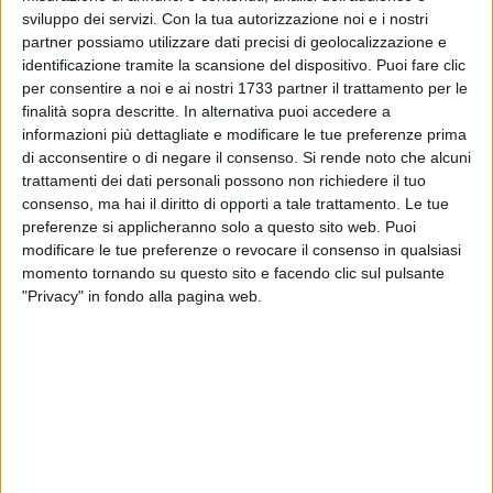
necessità di un intervento concreto e strutturato in favore
sviluppo dei servizi.
Con la tua autorizzazione noi e i nostri
delle persone con disabilità e dei caregiver familiari.
partner possiamo utilizzare dati precisi di geolocalizzazione e
identificazione tramite la scansione del dispositivo. Puoi fare clic
Negli ultimi mesi, il numero di famiglie che assistono
per consentire a noi e ai nostri 1733 partner il trattamento per le
persone con disabilità riconosciuta ai sensi della Legge
finalità sopra descritte. In alternativa puoi accedere a
104/1992 è cresciuto in modo significativo, così come sono
informazioni più dettagliate e modificare le tue preferenze prima
di acconsentire o di negare il consenso.
Si rende noto che alcuni
aumentate le difficoltà legate alla gestione quotidiana
trattamenti dei dati personali possono non richiedere il tuo
dell'assistenza, ai costi diretti e indiretti della cura e alla
consenso, ma hai il diritto di opporti a tale trattamento. Le tue
riduzione della capacità reddituale dei nuclei familiari
preferenze si applicheranno solo a questo sito web. Puoi
coinvolti.
modificare le tue preferenze o revocare il consenso in qualsiasi
momento tornando su questo sito e facendo clic sul pulsante
La Legge 104/1992, oltre a sancire il diritto all'assistenza e
"Privacy" in fondo alla pagina web.
all'inclusione sociale delle persone con disabilità, richiama
esplicitamente il ruolo centrale della famiglia e del caregiver
nel garantire continuità di cura e tutela della dignità della
persona assistita.
Tale ruolo, tuttavia, non può essere sostenuto
esclusivamente attraverso misure formali o di principio, ma