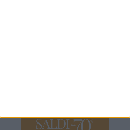
Ensemble: un viaggio musicale tra emozioni e
grandi classici
7 AGOSTO 2026
Trani, un tratto di via Mario Pagano resta
chiuso: rischio di nuovi cedimenti
7 AGOSTO 2026
Scuola dell'Infanzia Pertini, i genitori alzano la
voce: «Basta silenzi, vogliamo risposte»