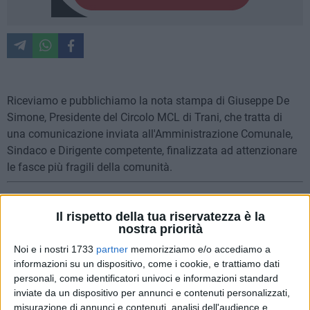
Riceviamo e pubblichiamo la nota stampa di Giuseppe De
Simone, Presidente del Circolo MCL di Trani, che tratta di
una comunicazione inviata all'Amministrazione Comunale,
Sindaco e Dirigente competente, finalizzata ad attenzionare
le fasce più fragili della comunità.
Egregi Sigg. Sindaco e Dott. Attolico
Il rispetto della tua riservatezza è la
nostra priorità
il sottoscritto Giuseppe De Simone, Presidente del Circolo
MCL di Trani, in rappresentanza degli iscritti, degli assistiti e
Noi e i nostri 1733
partner
memorizziamo e/o accediamo a
di numerosi cittadini che quotidianamente si rivolgono alla
informazioni su un dispositivo, come i cookie, e trattiamo dati
nostra sede per segnalare condizioni di grave disagio
personali, come identificatori univoci e informazioni standard
inviate da un dispositivo per annunci e contenuti personalizzati,
economico e sociale, sottopone alla Vostra attenzione la
misurazione di annunci e contenuti, analisi dell'audience e