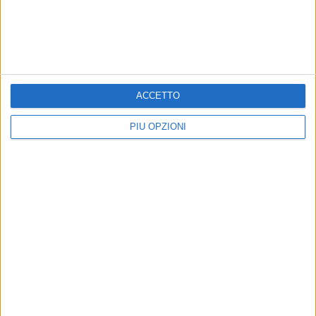
ACCETTO
PIÙ OPZIONI
Altri contenuti a tema