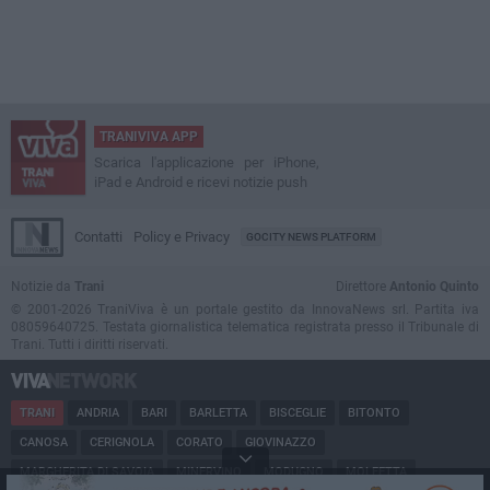
TRANIVIVA APP
Scarica l'applicazione per iPhone,
iPad e Android e ricevi notizie push
Contatti
Policy e Privacy
GOCITY NEWS PLATFORM
Notizie da
Trani
Direttore
Antonio Quinto
© 2001-2026 TraniViva è un portale gestito da InnovaNews srl. Partita iva
08059640725. Testata giornalistica telematica registrata presso il Tribunale di
Trani. Tutti i diritti riservati.
TRANI
ANDRIA
BARI
BARLETTA
BISCEGLIE
BITONTO
CANOSA
CERIGNOLA
CORATO
GIOVINAZZO
MARGHERITA DI SAVOIA
MINERVINO
MODUGNO
MOLFETTA