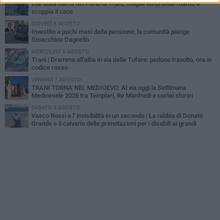
Lite sulla barca nel Porto di Trani, moglie sorprende marito e
scoppia il caos
GIOVEDÌ 6 AGOSTO
Investito a pochi mesi dalla pensione, la comunità piange
Gioacchino Dagnello
MERCOLEDÌ 5 AGOSTO
Trani | Dramma all'alba in via delle Tufare: pedone travolto, ora in
codice rosso
VENERDÌ 7 AGOSTO
TRANI TORNA NEL MEDIOEVO: Al via oggi la Settimana
Medioevale 2026 tra Templari, Re Manfredi e cortei storici
SABATO 8 AGOSTO
Vasco Rossi e l' invisibilità in un secondo | La rabbia di Donato
Grande e il calvario delle prenotazioni per i disabili ai grandi
concerti