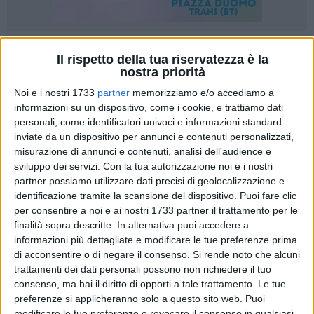
Il rispetto della tua riservatezza è la
nostra priorità
Noi e i nostri 1733
partner
memorizziamo e/o accediamo a
«Non c'è mai limite al peggio e il comunicato della signora
informazioni su un dispositivo, come i cookie, e trattiamo dati
personali, come identificatori univoci e informazioni standard
Merra ne è la prova evidente». Raffaella Di Lernia, presidente
inviate da un dispositivo per annunci e contenuti personalizzati,
di Forza Trani, risponde per le rime alla candidata più
misurazione di annunci e contenuti, analisi dell'audience e
suffragata della sua lista. «Il periodo di campagna elettorale
sviluppo dei servizi.
Con la tua autorizzazione noi e i nostri
è terminato - dice Di Lernia - e con esso, per fortuna nostra,
partner possiamo utilizzare dati precisi di geolocalizzazione e
anche il fugace e deleterio passaggio di Merra nel
identificazione tramite la scansione del dispositivo. Puoi fare clic
movimento che mi pregio di rappresentare. Forse la
per consentire a noi e ai nostri 1733 partner il trattamento per le
candidata, che non è mai stata tesserata del movimento
finalità sopra descritte. In alternativa puoi accedere a
informazioni più dettagliate e modificare le tue preferenze prima
Forza Trani e che non ha mai partecipato a nessuna riunione
di acconsentire o di negare il consenso.
Si rende noto che alcuni
e a nessuna iniziativa dello stesso, non conosce l'abissale
trattamenti dei dati personali possono non richiedere il tuo
differenza che sussiste tra l'essere parte di una squadra
consenso, ma hai il diritto di opporti a tale trattamento. Le tue
(quale è e resta Forza Trani) ed essere semplicemente in una
preferenze si applicheranno solo a questo sito web. Puoi
lista di candidati, non si sa ancora per quale motivo, dal
modificare le tue preferenze o revocare il consenso in qualsiasi