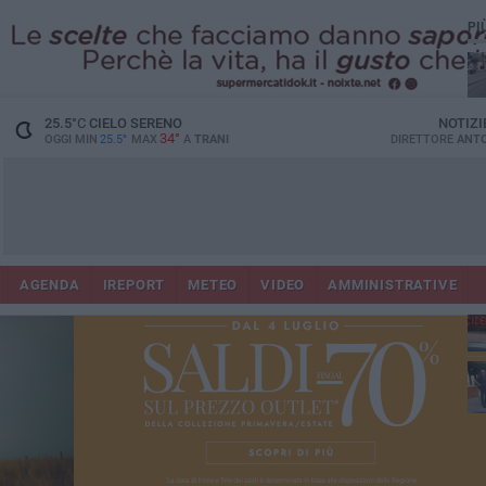
PI
25.5
°C
CIELO SERENO
NOTIZI
34°
OGGI MIN
25.5°
MAX
A
TRANI
DIRETTORE
ANTO
AGENDA
IREPORT
METEO
VIDEO
AMMINISTRATIVE
Con