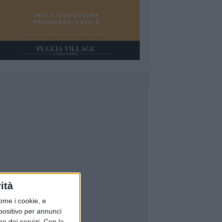
ità
ome i cookie, e
spositivo per annunci
o dei servizi.
Con la