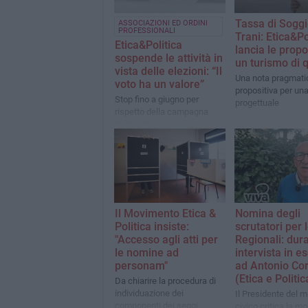
Tassa di Soggi
ASSOCIAZIONI ED ORDINI
PROFESSIONALI
Trani: Etica&Po
Etica&Politica
lancia le prop
sospende le attività in
un turismo di q
vista delle elezioni: “Il
Una nota pragmati
voto ha un valore”
propositiva per una
Stop fino a giugno per
progettuale
rispetto della campagna
elettorale
Il Movimento Etica &
Nomina degli
Politica insiste:
scrutatori per 
"Accesso agli atti per
Regionali: dur
le nomine ad
intervista in e
personam"
ad Antonio Co
(Etica e Politic
Da chiarire la procedura di
individuazione dei
Il Presidente del 
componenti dei seggi
civico critica la mo