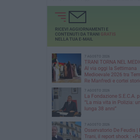
elettorali
utilizzata:"Le nomi
sono clientelismo,
candidati salgono 
giostra."
RICEVI AGGIORNAMENTI E
CONTENUTI DA TRANI
GRATIS
NELLA TUA E-MAIL
7 AGOSTO 2026
TRANI TORNA NEL MEDI
Al via oggi la Settimana
Medioevale 2026 tra Temp
Re Manfredi e cortei stori
7 AGOSTO 2026
La Fondazione S.E.C.A. p
“La mia vita in Polizia: u
lunga 38 anni”
7 AGOSTO 2026
Osservatorio De Feudis 
Trani, il report shock : «