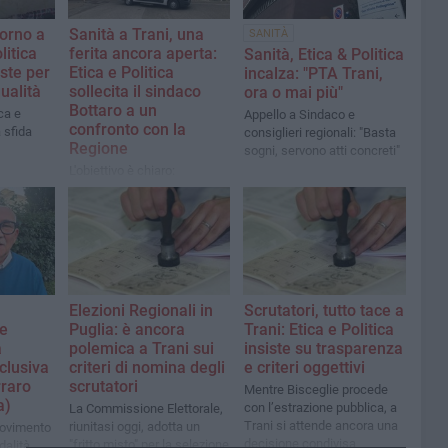
orno a
Sanità a Trani, una
SANITÀ
litica
ferita ancora aperta:
Sanità, Etica & Politica
oste per
Etica e Politica
incalza: "PTA Trani,
ualità
sollecita il sindaco
ora o mai più"
Bottaro a un
ca e
Appello a Sindaco e
confronto con la
 sfida
consiglieri regionali: "Basta
Regione
sogni, servono atti concreti"
L'obiettivo è chiaro:
rilanciare e rendere
finalmente operativo
l'accordo sul Piano
Territoriale di Assistenza
(PTA) di Trani
Elezioni Regionali in
Scrutatori, tutto tace a
le
Puglia: è ancora
Trani: Etica e Politica
a
polemica a Trani sui
insiste su trasparenza
sclusiva
criteri di nomina degli
e criteri oggettivi
rraro
scrutatori
Mentre Bisceglie procede
a)
con l’estrazione pubblica, a
La Commissione Elettorale,
Trani si attende ancora una
riunitasi oggi, adotta un
movimento
decisione condivisa
"fritto misto" per la selezione
dalità