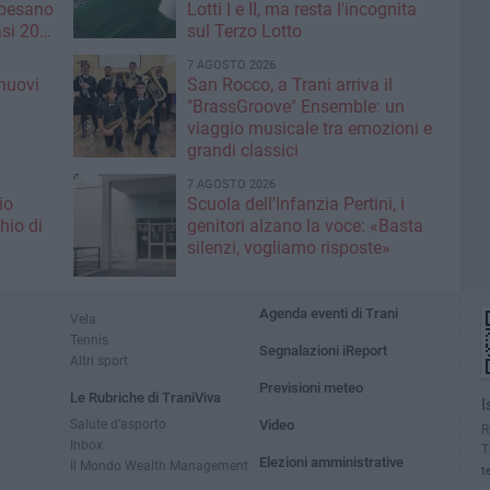
 pesano
Lotti I e II, ma resta l'incognita
si 20
sul Terzo Lotto
7 AGOSTO 2026
nuovi
San Rocco, a Trani arriva il
i
"BrassGroove" Ensemble: un
viaggio musicale tra emozioni e
grandi classici
7 AGOSTO 2026
io
Scuola dell'Infanzia Pertini, i
hio di
genitori alzano la voce: «Basta
silenzi, vogliamo risposte»
Agenda eventi di Trani
Vela
Tennis
Segnalazioni iReport
Altri sport
Previsioni meteo
Le Rubriche di TraniViva
I
Salute d’asporto
Video
R
Inbox
T
Elezioni amministrative
Il Mondo Wealth Management
t