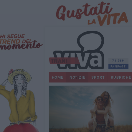
71.589
FANPAGE
HOME
NOTIZIE
SPORT
RUBRICHE