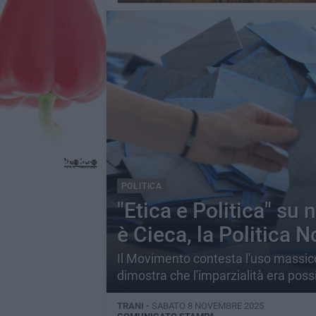
POLITICA
"Etica e Politica" su
è Cieca, la Politica N
Il Movimento contesta l'uso massicci
dimostra che l'imparzialità era possi
TRANI -
SABATO 8 NOVEMBRE 2025