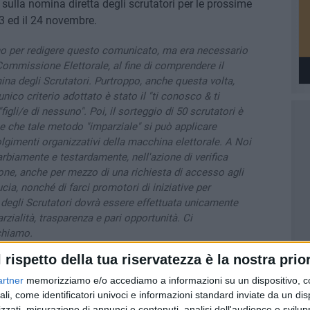
 sulla nomina diretta degli scrutatori per le prossime
23 ed il 24 novembre.
o per redigere questo comunicato, ma era necessario
 Commissione Elettorale, al fine di comprendere il
na degli Scrutatori. Purtroppo, anche questa volta,
ico criterio adottato è stato il "ti conosco & ti
gli/e di nessuno". Poi, il sorteggio di 50 scrutatori è
e che tale metodo "imparziale" si può applicare
gimenti organizzativi della macchina elettorale. A Noi
rbiamente e testardamente, nell'azione di verifica
one, anche per mezzo di una richiesta di accesso agli
ducia, nonché di farci promotori di iniziative per
 degli Scrutatori dovrà essere effettuata unicamente
arzialità, trasparenza e pari opportunità. Ci
chiamo.
l rispetto della tua riservatezza è la nostra prior
artner
memorizziamo e/o accediamo a informazioni su un dispositivo, c
ali, come identificatori univoci e informazioni standard inviate da un di
zzati, misurazione di annunci e contenuti, analisi dell'audience e svilupp