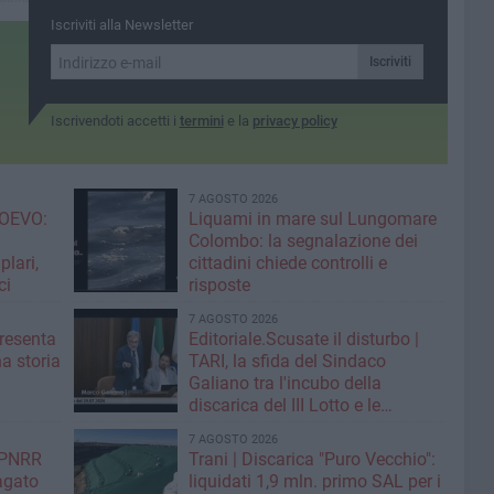
degli scrutatori
ne dirette
Iscriviti alla Newsletter
riaccendendo il dibattito su
 anche i
trasparenza e spartizioni
sulla
Iscriviti
Iscrivendoti accetti i
termini
e la
privacy policy
7 AGOSTO 2026
OEVO:
Liquami in mare sul Lungomare
Colombo: la segnalazione dei
lari,
cittadini chiede controlli e
ci
risposte
7 AGOSTO 2026
resenta
Editoriale.Scusate il disturbo |
na storia
TARI, la sfida del Sindaco
Galiano tra l'incubo della
discarica del III Lotto e le
strategie per tagliare la tassa sui
7 AGOSTO 2026
rifiuti
| PNRR
Trani | Discarica "Puro Vecchio":
Pagato
liquidati 1,9 mln. primo SAL per i