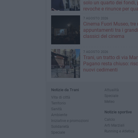
solo un quarto dei fondi,
revoche e rinunce per qua
milioni»
7 AGOSTO 2026
Cinema Fuori Museo, tre 
appuntamenti tra i grand
classici del cinema
7 AGOSTO 2026
Trani, un tratto di via Mar
Pagano resta chiuso: risc
nuovi cedimenti
Notizie da Trani
Attualità
Speciale
Vita di città
Meteo
Territorio
Sanità
Notizie sportive
Ambiente
Calcio
Iniziative e promozioni
Arti Marziali
Solidarietà
Running e Atletica
Speciale