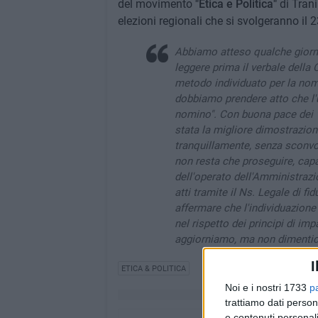
del movimento
"Etica e Politica"
di Trani
elezioni regionali che si svolgeranno il 
Abbiamo atteso qualche giorn
leggere prima il verbale della
metodo individuato per la nomi
dobbiamo prendere atto che l'un
nomino". Con buona pace dei "fi
stata la migliore dimostrazion
tranquillamente, senza sconvol
non resta che proseguire, capa
dell'operato dell'Amministrazi
atti tramite il Ns. Legale di fi
affermare che l'individuazione
nel rispetto dei principi di imp
aggiorniamo, ma non dimenti
I
ETICA & POLITICA
Noi e i nostri 1733
p
trattiamo dati person
e contenuti personali