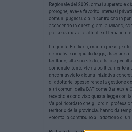
Regionale del 2009, ormai superato e dic
proroghe, aveva favorito interessi privati
comuni pugliesi, sia in centro che in per
accadendo in questi giorni a Milano, con
più consapevoli e attenti sul tema in qu
La giunta Emiliano, magari presagendo dis
normativi con questa legge, delegando pe
territorio, alla sua storia, alle sue pecul
comunale, tanto vicina politicamente a q
ancora avviato alcuna iniziativa concreta
di adottarle, spesso rende la gestione dell
altri comuni della BAT come Barletta e 
recepito e condiviso questa legge con la
Va poi ricordato che gli ordini profession
territorio della provincia, hanno da temp
volontà, a contribuire all'adozione di u
Pertanto Fratelli d'Italia Trani chiede al 