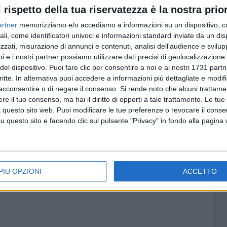
l rispetto della tua riservatezza è la nostra prior
dimento, affidando lo studio preliminare alle commissioni
 urbanistica comunale, in stretta collaborazione con gli
artner
memorizziamo e/o accediamo a informazioni su un dispositivo, c
ali, come identificatori univoci e informazioni standard inviate da un di
zzati, misurazione di annunci e contenuti, analisi dell'audience e svilupp
i e i nostri partner possiamo utilizzare dati precisi di geolocalizzazione 
del dispositivo. Puoi fare clic per consentire a noi e ai nostri 1731 partn
critte. In alternativa puoi accedere a informazioni più dettagliate e modif
acconsentire o di negare il consenso.
Si rende noto che alcuni trattamen
e il tuo consenso, ma hai il diritto di opporti a tale trattamento. Le tue
 questo sito web. Puoi modificare le tue preferenze o revocare il conse
questo sito e facendo clic sul pulsante "Privacy" in fondo alla pagina
PIÙ OPZIONI
ACCETTO