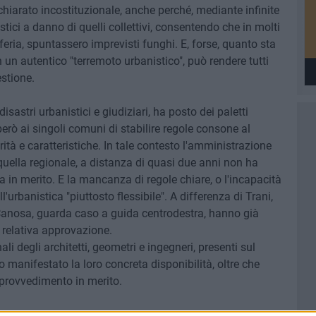
hiarato incostituzionale, anche perché, mediante infinite
stici a danno di quelli collettivi, consentendo che in molti
iferia, spuntassero imprevisti funghi. E, forse, quanto sta
 un autentico "terremoto urbanistico", può rendere tutti
estione.
astri urbanistici e giudiziari, ha posto dei paletti
rò ai singoli comuni di stabilire regole consone al
iarità e caratteristiche. In tale contesto l'amministrazione
uella regionale, a distanza di quasi due anni non ha
 in merito. E la mancanza di regole chiare, o l'incapacità
'urbanistica "piuttosto flessibile". A differenza di Trani,
Canosa, guarda caso a guida centrodestra, hanno già
 relativa approvazione.
ali degli architetti, geometri e ingegneri, presenti sul
o manifestato la loro concreta disponibilità, oltre che
n provvedimento in merito.
sindaco, titolare della delega all'urbanistica, di avviare con