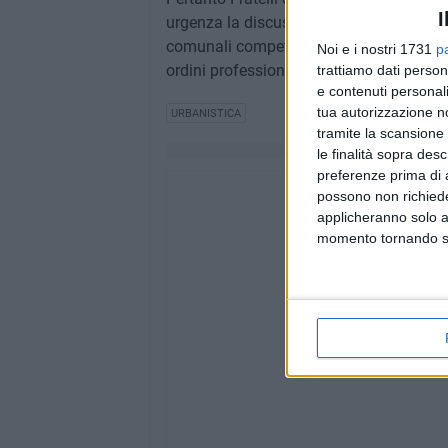
I
urgenza la discussione di questo provve
comunali competenti ed alla commissione
Noi e i nostri 1731
p
ordini professionali.
trattiamo dati person
e contenuti personali
tua autorizzazione no
URBANISTICA
tramite la scansione 
le finalità sopra des
preferenze prima di 
possono non richieder
applicheranno solo a
momento tornando su 