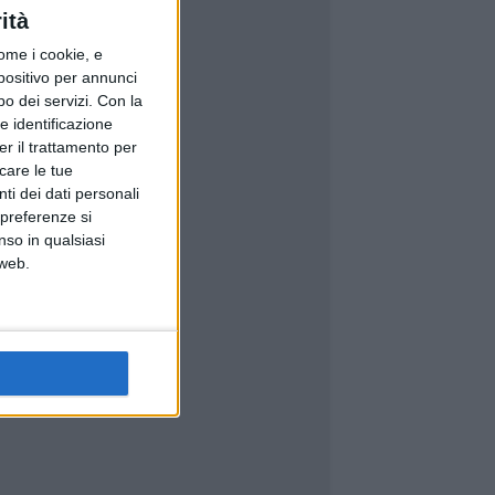
ità
ome i cookie, e
spositivo per annunci
o dei servizi.
Con la
e identificazione
er il trattamento per
icare le tue
ti dei dati personali
 preferenze si
nso in qualsiasi
 web.