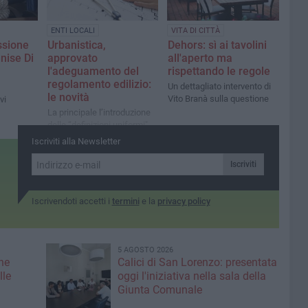
ENTI LOCALI
VITA DI CITTÀ
sione
Urbanistica,
Dehors: sì ai tavolini
nise Di
approvato
all'aperto ma
a
l'adeguamento del
rispettando le regole
regolamento edilizio:
Un dettagliato intervento di
le novità
Vito Branà sulla questione
vi
La principale l’introduzione
delle “definizioni uniformi"
Iscriviti alla Newsletter
Iscriviti
Iscrivendoti accetti i
termini
e la
privacy policy
5 AGOSTO 2026
ne
Calici di San Lorenzo: presentata
lle
oggi l'iniziativa nella sala della
Giunta Comunale