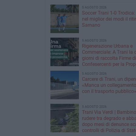
5 AGOSTO 2026
Soccer Trani 1-0 Trodica: 
nel miglior dei modi il riti
Sarnano
5 AGOSTO 2026
Rigenerazione Urbana e
Commerciale: A Trani la 
giorni di raccolta Firme d
Confesercenti per la Prop
Legge Nazionale
5 AGOSTO 2026
Carcere di Trani, un dipe
«Manca un collegamento 
con il trasporto pubblico
5 AGOSTO 2026
Trani Via Verdi | Bambino
rudere tra degrado e abb
dopo mesi di denunce sca
controlli di Polizia di Stat