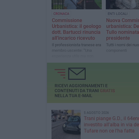
CRONACA
ENTI LOCALI
Commissione
Nuova Commis
Urbanistica: il geologo
urbanistica: De
dott. Bartucci rinuncia
Tullo nominat
all’incarico ricevuto
presidente
Il professionista tranese era
Tutti i nomi dei nuo
membro uscente: “Una
componenti
esperienza utile ma non
esaltante”
RICEVI AGGIORNAMENTI E
CONTENUTI DA TRANI
GRATIS
NELLA TUA E-MAIL
5 AGOSTO 2026
Trani piange G.D., il 64en
investito all'alba in via de
Tufare non ce l'ha fatta