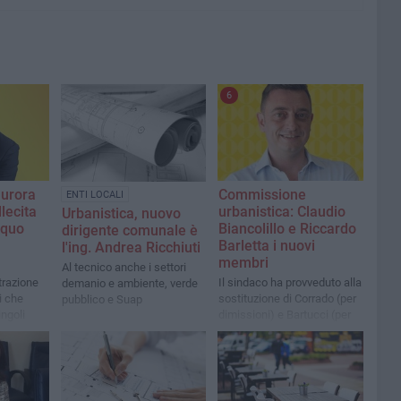
6
aurora
Commissione
ENTI LOCALI
llecita
urbanistica: Claudio
Urbanistica, nuovo
equo
Biancolillo e Riccardo
dirigente comunale è
Barletta i nuovi
l'ing. Andrea Ricchiuti
membri
Al tecnico anche i settori
trazione
Il sindaco ha provveduto alla
demanio e ambiente, verde
i che
sostituzione di Corrado (per
pubblico e Suap
ngoli
dimissioni) e Bartucci (per
rinuncia)