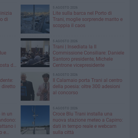
5 AGOSTO 2026
inizia
Lite sulla barca nel Porto di
ro di
Trani, moglie sorprende marito e
scoppia il caos
5 AGOSTO 2026
Trani | Insediata la II
due
Commissione Consiliare: Daniele
i
Santoro presidente, Michele
osta di
Centrone vicepresidente
5 AGOSTO 2026
ndente:
Il Calamaio porta Trani al centro
diretto
della poesia: oltre 300 adesioni
»
al concorso
5 AGOSTO 2026
 in un
Croce Blu Trani installa una
andono:
nuova stazione meteo a Capirro:
ttano i
dati in tempo reale e webcam
o e
sulla città