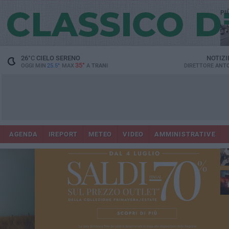
PI
26
°C
CIELO SERENO
NOTIZI
35°
OGGI MIN
25.5°
MAX
A
TRANI
DIRETTORE
ANTO
AGENDA
IREPORT
METEO
VIDEO
AMMINISTRATIVE
ris