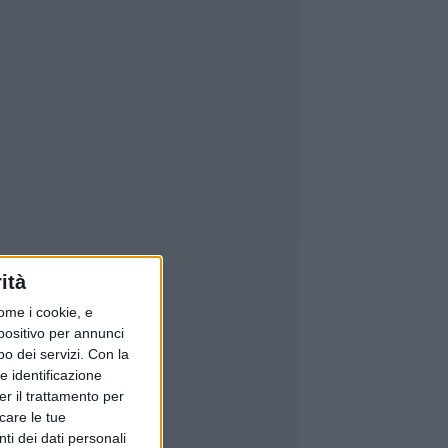
ità
ome i cookie, e
spositivo per annunci
o dei servizi.
Con la
e identificazione
er il trattamento per
icare le tue
ti dei dati personali