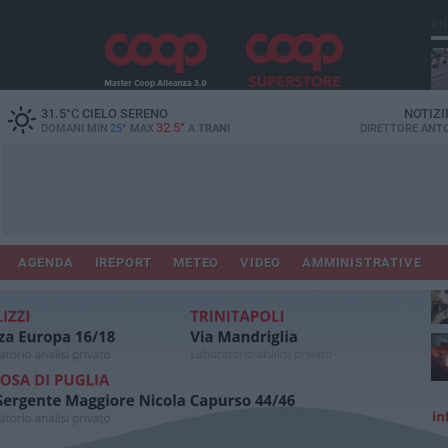
PI
31.5
°C
CIELO SERENO
NOTIZI
32.5°
DOMANI MIN
25°
MAX
A
TRANI
DIRETTORE
ANTO
AGENDA
IREPORT
METEO
VIDEO
AMMINISTRATIVE
ris