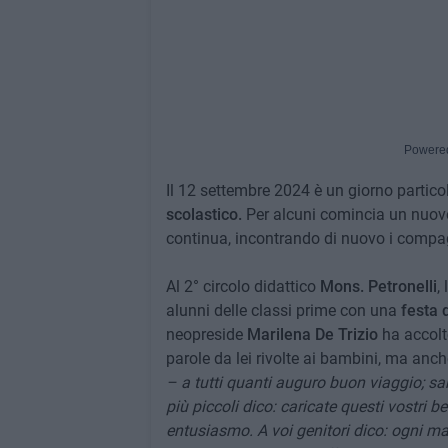
Powere
Il 12 settembre 2024 è un giorno particola
scolastico.
Per alcuni comincia un nuovo c
continua, incontrando di nuovo i compag
Al 2° circolo didattico
Mons. Petronelli
,
alunni delle classi prime con una
festa 
neopreside
Marilena De Trizio
ha accolt
parole da lei rivolte ai bambini, ma anch
– a tutti quanti auguro buon viaggio; sar
più piccoli dico: caricate questi vostri bel
entusiasmo. A voi genitori dico: ogni mat