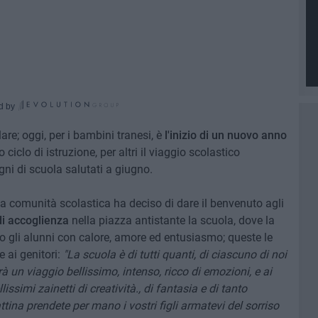
d by
re; oggi, per i bambini tranesi, è
l'inizio di un nuovo anno
iclo di istruzione, per altri il viaggio scolastico
ni di scuola salutati a giugno.
 la comunità scolastica ha deciso di dare il benvenuto agli
di accoglienza
nella piazza antistante la scuola, dove la
o gli alunni con calore, amore ed entusiasmo; queste le
e ai genitori:
"La scuola è di tutti quanti, di ciascuno di noi
à un viaggio bellissimo, intenso, ricco di emozioni, e ai
lissimi zainetti di creatività., di fantasia e di tanto
tina prendete per mano i vostri figli armatevi del sorriso