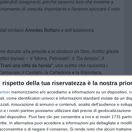
i splendidi insegnanti, perché saranno loro che insieme a
 momento di crescita importante e faranno spiccare il volo
i del sindaco
Amedeo Bottaro
e dell'assessora
no donato alla preside e al sindaco un libro, scritto grazie
tici tranesi – il "Mons. Petronelli", il "De Amicis", il
"Trani una città da favola"
, uno scritto che racconta i
 Comunale, il Castello, la Cattedrale e la Biblioteca,
illustrazioni dei bambini dei circoli didattici.
l rispetto della tua riservatezza è la nostra prior
artner
memorizziamo e/o accediamo a informazioni su un dispositivo, c
ta emozionante, rivolgiamo un augurio di buon lavoro a
ali, come identificatori univoci e informazioni standard inviate da un di
ito così delicato e affascinante al servizio dell'intera
zzati, misurazione di annunci e contenuti, analisi dell'audience e svilupp
 i bambini.
i e i nostri partner possiamo utilizzare dati precisi di geolocalizzazione 
del dispositivo. Puoi fare clic per consentire a noi e ai nostri 1731 partn
ico. Il benvenuto alla scuola "Petronelli"
8 FOTO
critte. In alternativa puoi accedere a informazioni più dettagliate e modif
acconsentire o di negare il consenso.
Si rende noto che alcuni trattamen