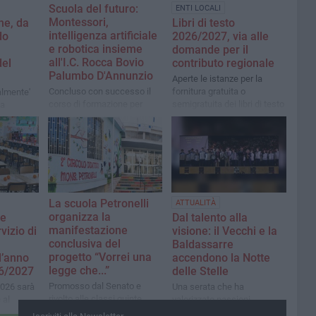
Scuola del futuro:
ENTI LOCALI
Montessori,
ne, da
Libri di testo
intelligenza artificiale
do
2026/2027, via alle
e robotica insieme
domande per il
all'I.C. Rocca Bovio
del
contributo regionale
Palumbo D'Annunzio
Aperte le istanze per la
Concluso con successo il
fornitura gratuita o
almente'
corso di formazione per
semigratuita dei libri di testo
 a
docenti sulla didattica
destinata agli studenti delle
 al
digitale montessoriana
scuole secondarie di primo
o
avanzata
e secondo grado
 studenti
n
La scuola Petronelli
ATTUALITÀ
organizza la
le
Dal talento alla
manifestazione
rvizio di
visione: il Vecchi e la
conclusiva del
Baldassarre
progetto “Vorrei una
l’anno
accendono la Notte
legge che...”
26/2027
delle Stelle
Promosso dal Senato e
2026 sarà
Una serata che ha
rivolto alle classi quinte
 al
valorizzato passioni,
per
competenze e percorsi