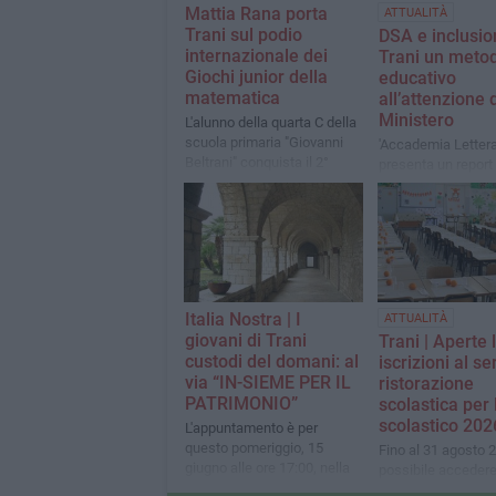
Mattia Rana porta
ATTUALITÀ
Trani sul podio
DSA e inclusio
internazionale dei
Trani un meto
Giochi junior della
educativo
matematica
all’attenzione 
Ministero
L'alunno della quarta C della
scuola primaria "Giovanni
'Accademia Letter
Beltrani" conquista il 2°
presenta un report
posto nella prima prova
Giuseppe Valditara:
centro un approcci
personalizzato per
con difficoltà e no
Italia Nostra | I
ATTUALITÀ
giovani di Trani
Trani | Aperte 
custodi del domani: al
iscrizioni al se
via “IN-SIEME PER IL
ristorazione
PATRIMONIO”
scolastica per 
scolastico 20
L'appuntamento è per
questo pomeriggio, 15
Fino al 31 agosto 
giugno alle ore 17:00, nella
possibile accedere
cornice della Sala Ronchi
portale telematico 