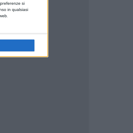
 preferenze si
nso in qualsiasi
 web.