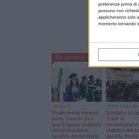
preferenze prima di 
possono non richieder
applicheranno solo a
momento tornando su 
Altri contenuti a tema
ATTUALITÀ
EVENTI E CULTURA
Studentessa tranese
Start&Go fa ta
porta Trani in Cina:
Trani: la
tesi di laurea dedicata
presentazione
alla promozione
pubblica del b
turistica del territorio
del GAL Pont