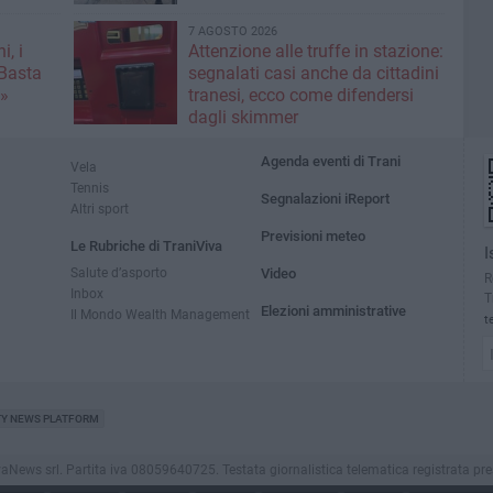
7 AGOSTO 2026
i, i
Attenzione alle truffe in stazione:
«Basta
segnalati casi anche da cittadini
e»
tranesi, ecco come difendersi
dagli skimmer
Agenda eventi di Trani
Vela
Tennis
Segnalazioni iReport
Altri sport
Previsioni meteo
Le Rubriche di TraniViva
I
Salute d’asporto
Video
R
Inbox
T
Elezioni amministrative
Il Mondo Wealth Management
t
TY NEWS PLATFORM
ws srl. Partita iva 08059640725. Testata giornalistica telematica registrata presso il