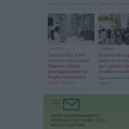
Denise Povia, neolaureata in
L’incontro si terrà 
Mediazione Linguistica, ha
luglio alle ore 17:
realizzato tre locandine
la Sala Cineforum 
promozionali in lingua
Biblioteca Comuna
cinese condivise anche con
Giovanni Bovio di T
la Beijing Language and
Culture University
POLITICA
TURISMO
Turismo Bat, Ferri
Imposta di sog
incontra l’assessore
corso di forma
Starace: «Basta
per i gestori de
sovrapposizioni tra
strutture recet
Puglia Imperiale e
Appuntamento onlin
Costa Sveva»
maggio
Il consigliere regionale di
Fratelli d’Italia a confronto
con l’assessore al Turismo
sul rilancio del territorio
RICEVI AGGIORNAMENTI E
CONTENUTI DA TRANI
GRATIS
NELLA TUA E-MAIL