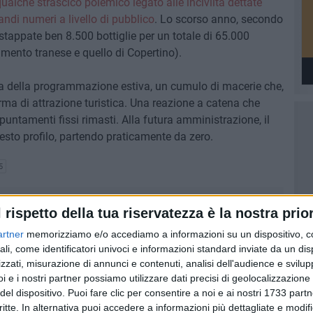
alche strascico polemico legato alle inciviltà dettate
andi numeri a livello di pubblico
. Lo scorso anno, secondo
 stappate ben 8.500 bottiglie per un totale di 65.000
amento tranese e quello di Copertino).
asa della programmazione estiva, un cumulo di macerie che,
ma di attrazione turistica. Una reazione a catena che
untamenti fissi rimasti. Alla futura amministrazione, il
uesto profilo, partendo praticamente da zero.
5
l rispetto della tua riservatezza è la nostra prior
artner
memorizziamo e/o accediamo a informazioni su un dispositivo, c
ali, come identificatori univoci e informazioni standard inviate da un di
zzati, misurazione di annunci e contenuti, analisi dell'audience e svilupp
i e i nostri partner possiamo utilizzare dati precisi di geolocalizzazione 
del dispositivo. Puoi fare clic per consentire a noi e ai nostri 1733 partn
critte. In alternativa puoi accedere a informazioni più dettagliate e modif