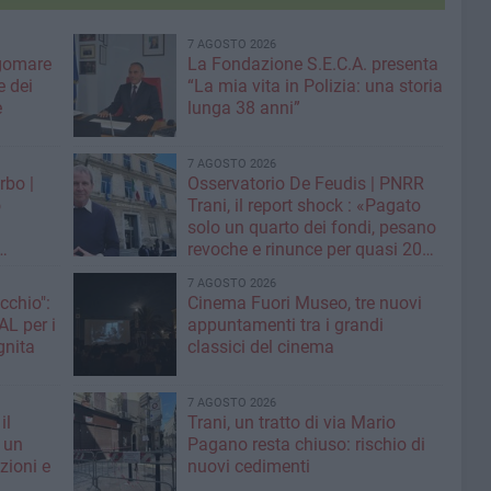
7 AGOSTO 2026
gomare
La Fondazione S.E.C.A. presenta
 dei
“La mia vita in Polizia: una storia
e
lunga 38 anni”
7 AGOSTO 2026
rbo |
Osservatorio De Feudis | PNRR
o
Trani, il report shock : «Pagato
solo un quarto dei fondi, pesano
revoche e rinunce per quasi 20
assa sui
milioni»
7 AGOSTO 2026
cchio":
Cinema Fuori Museo, tre nuovi
appuntamenti tra i grandi
ognita
classici del cinema
7 AGOSTO 2026
il
Trani, un tratto di via Mario
 un
Pagano resta chiuso: rischio di
zioni e
nuovi cedimenti