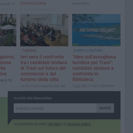
innovazione
novembre
venerdì 17
30 presso
A Barletta illustrato il
della
progetto da quasi 4 milioni
le
di euro che mette in rete
rani
Comuni, operatori e attrattori
del territorio
TURISMO
EVENTI E CULTURA
giorno,
Ieri sera il confronto
"Idee sull'accogliena
zione
tra i candidati sindaco
turistica per Trani":
lle
di Trani sul futuro del
candidati sindaco a
tive
commercio e del
confronto in
turismo della città
Biblioteca
e il 19
Un incontro organizzato dal
Oggi alle 17:30 il dibattito
Distretto Urbano del
promosso da Visit Trani:
Commercio per confrontarsi
idee, strategie e visioni per il
Iscriviti alla Newsletter
sulle nuove prospettive per
futuro della città
la città
Iscriviti
Iscrivendoti accetti i
termini
e la
privacy policy