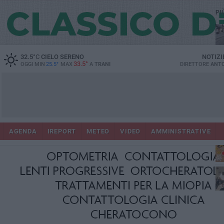
PI
32.5
°C
CIELO SERENO
NOTIZI
33.5°
OGGI MIN
25.5°
MAX
A
TRANI
DIRETTORE
ANTO
AGENDA
IREPORT
METEO
VIDEO
AMMINISTRATIVE
ris