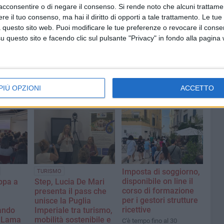
acconsentire o di negare il consenso.
Si rende noto che alcuni trattamen
e il tuo consenso, ma hai il diritto di opporti a tale trattamento. Le tue
 questo sito web. Puoi modificare le tue preferenze o revocare il conse
questo sito e facendo clic sul pulsante "Privacy" in fondo alla pagina
PIÙ OPZIONI
ACCETTO
Imposta di soggiorno,
TURISMO
disponibile on line il
ppa a
Step, Lucia De Mari
corso di formazione
presenta il pass che
per i gestori strutture
unisce la Puglia
ricettive
ando
Imperiale tra turismo,
e Lama
mobilità sostenibile e
C'è tempo fino al 30