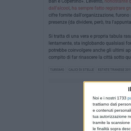
Bari e Copertino». L'evento,
nonostante qu
dall'alcool
,
ha sempre fatto registrare gr
cifre fornite dall'organizzazione, furono
presenze (da dividere, però, tra l'appunt
Si tratta di una vera e propria tabula r
lentamente, sta inglobando qualsiasi for
potrebbe coinvolgere anche gli ultimi app
compito di far rinascere la città sotto q
TURISMO
CALICI DI STELLE
ESTATE TRANESE 201
I
Noi e i nostri 1733
p
trattiamo dati person
e contenuti personali
tua autorizzazione no
tramite la scansione 
le finalità sopra des