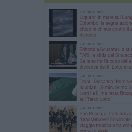
7 AGOSTO 2026
Liquami in mare sul Lun
Colombo: la segnalazione
cittadini chiede controlli 
risposte
7 AGOSTO 2026
Editoriale.Scusate il distu
TARI, la sfida del Sindac
Galiano tra l'incubo della
discarica del III Lotto e le
strategie per tagliare la t
7 AGOSTO 2026
rifiuti
Trani | Discarica "Puro Ve
liquidati 1,9 mln. primo SAL per i
Lotti I e II, ma resta l'inc
sul Terzo Lotto
7 AGOSTO 2026
San Rocco, a Trani arriva 
"BrassGroove" Ensemble:
viaggio musicale tra emo
grandi classici