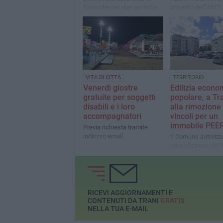
Trani che per due giorni ha
progetto dell’ANCI
trasformato uno spazio
pubblico in un campo di
sport, aggregazione e fair
play, coinvolgendo giovani e
appassionati
VITA DI CITTÀ
TERRITORIO
Venerdì giostre
Edilizia econo
gratuite per soggetti
popolare, a Tra
disabili e i loro
alla rimozione
accompagnatori
vincoli per un
immobile PEE
Previa richiesta tramite
indirizzo email
Il Comune autorizz
cancellazione dei li
prezzo di vendita e
canone di locazion
un'abitazione in La
Turchia
RICEVI AGGIORNAMENTI E
CONTENUTI DA TRANI
GRATIS
NELLA TUA E-MAIL