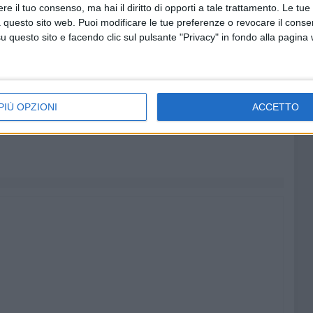
e il tuo consenso, ma hai il diritto di opporti a tale trattamento. Le tue
 Comprensivo Rocca – Bovio- Palumbo – D'Annunzio – Trani
 questo sito web. Puoi modificare le tue preferenze o revocare il conse
questo sito e facendo clic sul pulsante "Privacy" in fondo alla pagina
so la Biblioteca Comunale "Giovanni Bovio" di Trani con il
di genere passa per l'indipendenza economica". Il
 marginalizzazione delle donne nei processi decisionali e
a violenza. Interverranno un'economista, un'avvocata
PIÙ OPZIONI
ACCETTO
ente dell'Ambito per analizzare le misure di contrasto alla
vede crediti formativi per Avvocati e Assistenti Sociali.