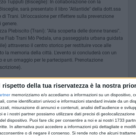
o Tupputi (Bisceglie): In collaborazione con la
ceglie, sarà presentato il libro "Atlantide" della dott.ssa
di Trani. Un'occasione per riflettere sulla prevenzione
i genere.
a Plebiscito (Trani): "Alla scoperta delle donne tranesi".
one Fiab Trani Mò Pedala, una passeggiata urbana guidata
e) attraverso il centro storico per restituire voce alle
to la memoria della città. L'evento si concluderà con un
to e un omaggio per le partecipanti. Prenotazione
scrizione).
tituti scolastici di Trani e Bisceglie con il "Manifesto delle
l rispetto della tua riservatezza è la nostra prior
edrà coinvolti tra marzo e aprile gli studenti degli Istituti
terisi e l'I.C. Rocca-Bovio-Palumbo-D'Annunzio. Educare
artner
memorizziamo e/o accediamo a informazioni su un dispositivo, c
sso per eradicare la cultura del possesso.
ali, come identificatori univoci e informazioni standard inviate da un di
zzati, misurazione di annunci e contenuti, analisi dell'audience e svilupp
i e i nostri partner possiamo utilizzare dati precisi di geolocalizzazione 
del dispositivo. Puoi fare clic per consentire a noi e ai nostri 1733 partn
critte. In alternativa puoi accedere a informazioni più dettagliate e modif
mprensivo Don P. Uva – Battisti – Ferraris di Bisceglie
acconsentire o di negare il consenso.
Si rende noto che alcuni trattamen
grado R.Monterisi – Bisceglie