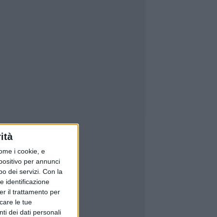
ità
ome i cookie, e
spositivo per annunci
o dei servizi.
Con la
e identificazione
er il trattamento per
icare le tue
ti dei dati personali