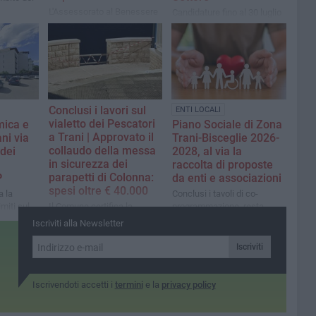
L'Assessorato al Benessere
Candidature fino al 30 luglio
e alla Fragilità e l'Ufficio di
2026
Piano Trani-Bisceglie,
promuovuono interventi
finalizzati alla prevenzione e
alla riduzione degli effetti
delle ondate di calore sulle
fasce più vulnerabili
Conclusi i lavori sul
ENTI LOCALI
vialetto dei Pescatori
mica e
Piano Sociale di Zona
a Trani | Approvato il
ni via
Trani-Bisceglie 2026-
collaudo della messa
 dei
2028, al via la
in sicurezza dei
raccolta di proposte
parapetti di Colonna:
P
da enti e associazioni
spesi oltre € 40.000
a la
Conclusi i tavoli di co-
miti sul
Il Comune certifica la
programmazione, resta
 sul
regolare esecuzione
aperta la partecipazione
Iscriviti alla Newsletter
e di
dell'intervento sulle
rgo
staccionate in legno. Ma la
Iscriviti
sicurezza passa anche dal
rispetto e dalla cura dei beni
pubblici da parte dei
Iscrivendoti accetti i
termini
e la
privacy policy
cittadini