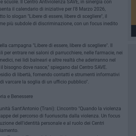
 le scuole. Il Centro Antiviolenza SAVE, in sinergia con
senta il calendario di iniziative per l'8 Marzo 2026,
 lo slogan "Libere di essere, libere di scegliere", il
forme più subdole di discriminazione, con un focus inedito
ella campagna "Libere di essere, libere di scegliere". Il
i per entrare nei saloni di parrucchiere, nelle farmacie, nei
 medici, nei lidi balneari e altre realtà che aderiranno nel
re il bisogno dove nasce," spiegano dal Centro SAVE.
dio di libertà, fornendo contatti e strumenti informativi
i varcare la soglia di un ufficio pubblico".
oria e Benessere
ità Sant'Antonio (Trani): L'incontro "Quando la violenza
 tappe del percorso di fuoriuscita dalla violenza. Un focus
uzione dell'identità personale e al ruolo dei Centri
iamento.