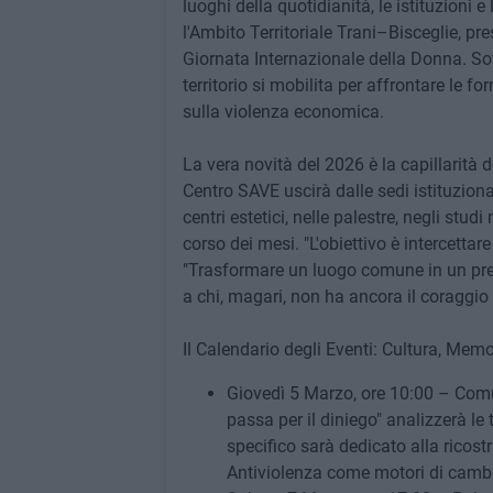
luoghi della quotidianità, le istituzioni e
l'Ambito Territoriale Trani–Bisceglie, pre
Giornata Internazionale della Donna. Sotto
territorio si mobilita per affrontare le 
sulla violenza economica.
La vera novità del 2026 è la capillarità d
Centro SAVE uscirà dalle sedi istituzional
centri estetici, nelle palestre, negli studi
corso dei mesi. "L'obiettivo è intercetta
"Trasformare un luogo comune in un presi
a chi, magari, non ha ancora il coraggio d
Il Calendario degli Eventi: Cultura, Mem
Giovedì 5 Marzo, ore 10:00 – Comun
passa per il diniego" analizzerà le
specifico sarà dedicato alla ricostr
Antiviolenza come motori di camb