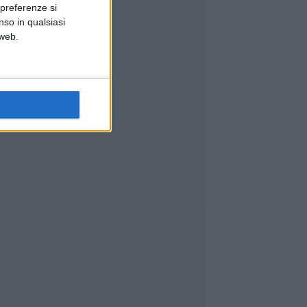
 preferenze si
nso in qualsiasi
 web.