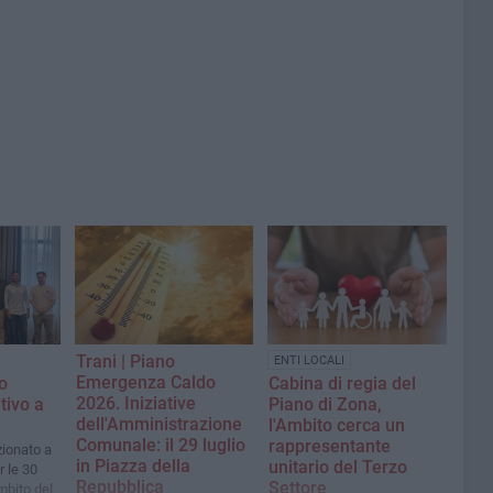
Trani | Piano
ENTI LOCALI
Emergenza Caldo
o
Cabina di regia del
2026. Iniziative
tivo a
Piano di Zona,
dell'Amministrazione
l'Ambito cerca un
Comunale: il 29 luglio
rappresentante
zionato a
in Piazza della
unitario del Terzo
r le 30
Repubblica
Settore
mbito del