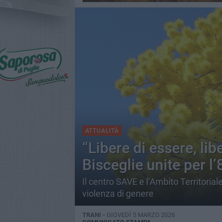
ATTUALITÀ
“Libere di essere, lib
Bisceglie unite per l
Il centro SAVE e l’Ambito Territoria
violenza di genere
TRANI -
GIOVEDÌ 5 MARZO 2026