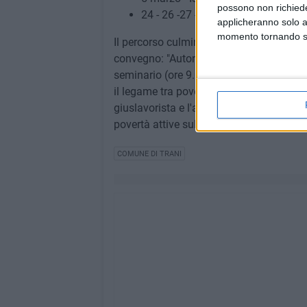
possono non richieder
24 - 26 -27 -31 Marzo – Istituto
applicheranno solo a
momento tornando su 
Il percorso culminerà a metà aprile pres
convegno: "Autonomia negata: la parità 
seminario (ore 9.00-14.00) affronterà la
il legame tra povertà e vulnerabilità all
giuslavorista e l'assistente sociale refer
povertà attive sul territorio. L'evento pre
COMUNE DI TRANI