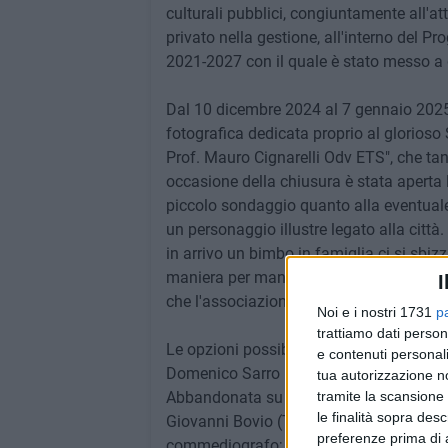
culturali pubblici, congiuntamente all'at
privato nella gestione, all'interno del 
2021-2027 con il quale è stato messo a 
Dal 10 dicembre 2024 al 7 gennaio 2025 
fotografica dedicata proprio al glorios
Prof. Mauro Cignarelli Odv ETS", che tant
occasione della chiusura è stata aperta
piccolo sondaggio quanto alla eventuale
un personaggio illustre legato alla città
in arrivo un bimbo in famiglia ci si sbizz
maniera per mantenere alta l'attenzione 
I
che l'associazione Cignarelli sta seguend
Noi e i nostri 1731
p
trattiamo dati person
Le opzioni possibili erano quattro:
e contenuti personali
Domenico Sarro (Trani 1679 – Napoli 17
tua autorizzazione no
Abbandonata su libretto di P. Metastasio
tramite la scansione 
le finalità sopra des
Giovanni Bovio (Trani 1837 – Napoli 1903)
preferenze prima di 
commediografo;