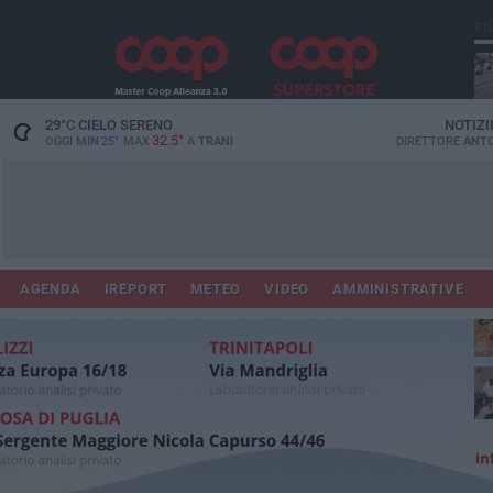
PI
29
°C
CIELO SERENO
NOTIZI
32.5°
OGGI MIN
25°
MAX
A
TRANI
DIRETTORE
ANTO
AGENDA
IREPORT
METEO
VIDEO
AMMINISTRATIVE
ris