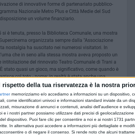
tivazione di innovative forme di partenariato pubblico-
Programma Nazionale Metro Plus e Città Medie del Sud
disposizione un volume finanziario.
si è tenuta, presso la Biblioteca Comunale, una mostra
o Supercinema organizzata sempre dalla "Associazione
a nostalgia ha suscitato nei numerosi visitatori. In
 l'urna che in seno alla stessa mostra aveva proposto un
 intitolazione del rinnovato Teatro Comunale di Trani a
. È stato quasi un gioco, ma significativo, come quando è
arrisce col toto - nome: in realtà è stata anche una
su una esigenza culturale sempre più urgente della città
l rispetto della tua riservatezza è la nostra prior
o con diverse attività.
artner
memorizziamo e/o accediamo a informazioni su un dispositivo, c
ali, come identificatori univoci e informazioni standard inviate da un di
zzati, misurazione di annunci e contenuti, analisi dell'audience e svilupp
44) compositore di drammi in musica (tra cui Didone
i e i nostri partner possiamo utilizzare dati precisi di geolocalizzazione 
);
del dispositivo. Puoi fare clic per consentire a noi e ai nostri 1731 partn
critte. In alternativa puoi accedere a informazioni più dettagliate e modif
, politico repubblicano, filosofo del diritto,
acconsentire o di negare il consenso.
Si rende noto che alcuni trattamen