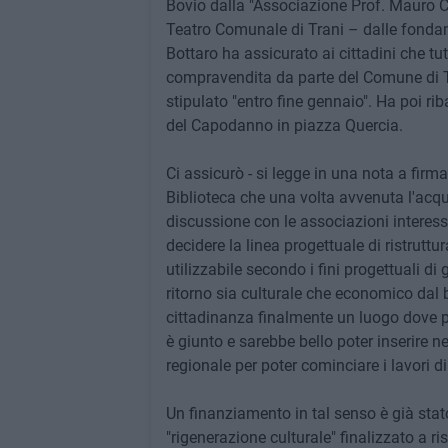
Bovio dalla "Associazione Prof. Mauro 
Teatro Comunale di Trani – dalle fonda
Bottaro ha assicurato ai cittadini che tutt
compravendita da parte del Comune di T
stipulato "entro fine gennaio". Ha poi r
del Capodanno in piazza Quercia.
Ci assicurò - si legge in una nota a firm
Biblioteca che una volta avvenuta l'acq
discussione con le associazioni interes
decidere la linea progettuale di ristrut
utilizzabile secondo i fini progettuali di
ritorno sia culturale che economico dal b
cittadinanza finalmente un luogo dove po
è giunto e sarebbe bello poter inserire 
regionale per poter cominciare i lavori di
Un finanziamento in tal senso è già stat
"rigenerazione culturale" finalizzato a r