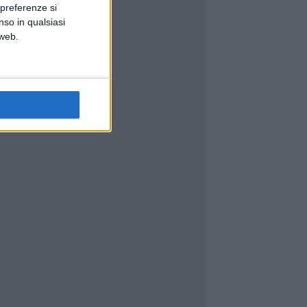
 preferenze si
nso in qualsiasi
 web.