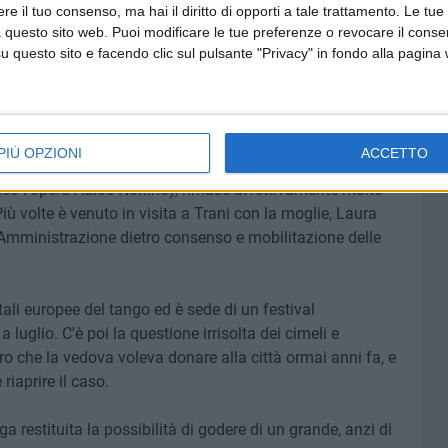
e il tuo consenso, ma hai il diritto di opporti a tale trattamento. Le tue
) commediografo, iniziatore del genere grottesco
 questo sito web. Puoi modificare le tue preferenze o revocare il conse
 maschera e il volto").
questo sito e facendo clic sul pulsante "Privacy" in fondo alla pagina
 1921 – Buenos Aires, 1992), figlio di emigrato tranese in
ntore del Nuevo Tango, considerato uno dei più importanti
 visto vincere nettamente Astor Piazzolla.
PIÙ OPZIONI
ACCETTO
dicò l'opera Adiòs Nonino), rimase affettivamente molto
 Più volte è venuto in visita a Trani con la moglie, Laura
Amministrazione dietro consenso e mobilitazione delle
tali europee del tango ed è sede di un festival
luglio. C'è poi la questione irrisolta dei cimeli e
o che la vedova voleva donare alla città ormai anni fa, e
riaprire il caso.
a restituita la possibilità di godere di un grande, anzi di