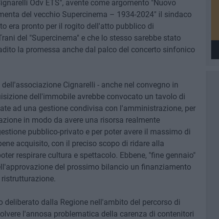
Cignarelli Odv ETS", avente come argomento "Nuovo
menta del vecchio Supercinema – 1934-2024" il sindaco
o era pronto per il rogito dell'atto pubblico di
rani del "Supercinema" e che lo stesso sarebbe stato
ibadito la promessa anche dal palco del concerto sinfonico
a dell'associazione Cignarelli - anche nel convegno in
uisizione dell'immobile avrebbe convocato un tavolo di
sate ad una gestione condivisa con l'amministrazione, per
turazione in modo da avere una risorsa realmente
 gestione pubblico-privato e per poter avere il massimo di
ene acquisito, con il preciso scopo di ridare alla
ter respirare cultura e spettacolo. Ebbene, "fine gennaio"
nell'approvazione del prossimo bilancio un finanziamento
 ristrutturazione.
o deliberato dalla Regione nell'ambito del percorso di
isolvere l'annosa problematica della carenza di contenitori