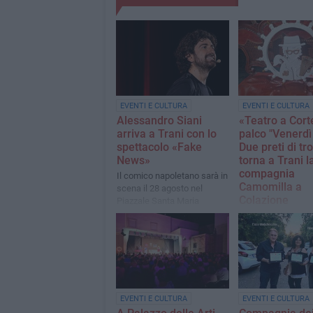
EVENTI E CULTURA
EVENTI E CULTURA
Alessandro Siani
«Teatro a Corte
arriva a Trani con lo
palco "Venerdì
spettacolo «Fake
Due preti di tr
News»
torna a Trani l
compagnia
Il comico napoletano sarà in
Camomilla a
scena il 28 agosto nel
Colazione
Piazzale Santa Maria
Colonna con il suo nuovo
Sabato 11 luglio al
tour estivo
delle Arti Beltrani il
appuntamento dell
rassegna dedicata
Giovanni Macchia.
EVENTI E CULTURA
EVENTI E CULTURA