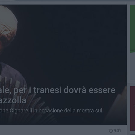
e, per i tranesi dovrà essere
azzolla
one Cignarelli in occasione della mostra sul
9.31