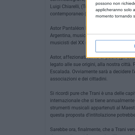
possono non richieder
Luigi Chiarelli, (Trani 1880 - Roma 1947
applicheranno solo a
contemporaneo (celebre la sua opera "La
momento tornando su 
Astor Pantaléon Piazzolla (Mar del Plata
Argentina, musicista, compositore, inve
musicisti del XX secolo. Il sondaggio ha
Astor, affezionatissimo al padre (gli de
legato alle sue origini, alla nostra città.
Escalada. Ovviamente sarà a decidere l'
associazioni e dei cittadini.
Si ricordi pure che Trani è una delle capi
internazionale che si tiene annualmente a 
strumenti musicali appartenuti al Maestr
questa proposta d'intitolazione potrebbe 
Sarebbe ora, finalmente, che a Trani veng