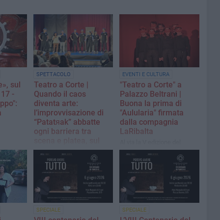
SPETTACOLO
EVENTI E CULTURA
», sul
Teatro a Corte |
"Teatro a Corte" a
 17 -
Quando il caos
Palazzo Beltrani |
oppo":
diventa arte:
Buona la prima di
a
l’improvvisazione di
"Aulularia" firmata
“Patatяak” abbatte
dalla compagnia
ogni barriera tra
LaRibalta
scena e platea, sul
Al via la V edizione del
palco la compagnia
Premio Nazionale "Giovanni
 Palazzo
Teatro Irregolare di
Macchia": quattro spettacoli
 terzo
Bari
d'eccellenza e una stagione
a
estiva ricca di grande
 a
Riprogrammato a sabato 4
musica e cultura nel cuore
luglio, il secondo
di Trani
appuntamento di Palazzo
Beltrani ha coinvolto e
SPECIALE
SPECIALE
divertito il pubblico tranese