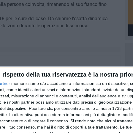
 alla persona coinvolta, rimanendo al suo fianco fino
18 per le cure del caso. Da chiarire l'esatta dinamica
ella zona durante le operazioni di soccorso.
l rispetto della tua riservatezza è la nostra prior
artner
memorizziamo e/o accediamo a informazioni su un dispositivo, c
ali, come identificatori univoci e informazioni standard inviate da un di
zzati, misurazione di annunci e contenuti, analisi dell'audience e svilupp
i e i nostri partner possiamo utilizzare dati precisi di geolocalizzazione 
del dispositivo. Puoi fare clic per consentire a noi e ai nostri 1733 partn
critte. In alternativa puoi accedere a informazioni più dettagliate e modif
acconsentire o di negare il consenso.
Si rende noto che alcuni trattamen
e il tuo consenso, ma hai il diritto di opporti a tale trattamento. Le tue