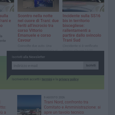
ricostruire l'esatta dinamica
dell'incidente
sulla
Scontro nella notte
Incidente sulla SS16
Trani e
nel cuore di Trani: due
bis in territorio
co
feriti all'incrocio tra
biscegliese:
corso Vittorio
rallentamenti a
Emanuele e corso
partire dallo svincolo
la
Cavour
Trani Sud
dente
Coinvolte due auto. Una
L'incidente si è verificato
donna è stata trasportata al
intorno alle ore 13:00
pronto soccorso
causando code
Iscriviti alla Newsletter
chilometriche
Iscriviti
Iscrivendoti accetti i
termini
e la
privacy policy
9 AGOSTO 2026
|
Trani Nord, confronto tra
tto:
Comitato e Amministrazione: si
iù a
apre un tavolo tecnico