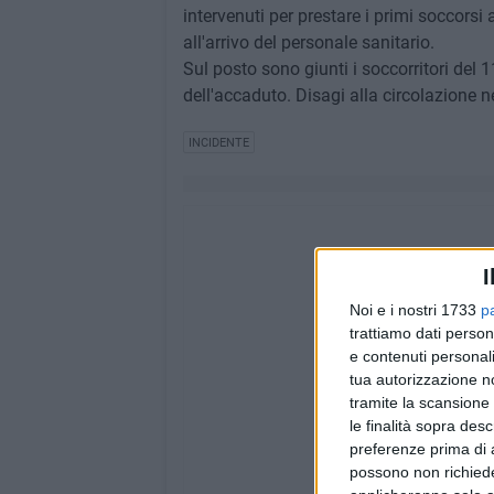
intervenuti per prestare i primi soccorsi
all'arrivo del personale sanitario.
Sul posto sono giunti i soccorritori del 1
dell'accaduto. Disagi alla circolazione n
INCIDENTE
I
Noi e i nostri 1733
p
trattiamo dati person
e contenuti personali
tua autorizzazione no
tramite la scansione 
le finalità sopra des
preferenze prima di 
possono non richieder