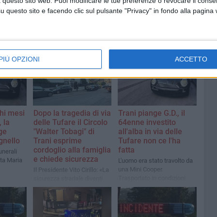
 questo sito web. Puoi modificare le tue preferenze o revocare il conse
questo sito e facendo clic sul pulsante "Privacy" in fondo alla pagina
PIÙ OPZIONI
ACCETTO
chi mesi
Dopo la tragedia di via
Trani piange G.D., il
 la
delle Tufare il Circolo
64enne investito
ge
"Walter Tobagi" di
all'alba in via delle
gnello
Trani esprime
Tufare non ce l'ha
cordoglio alla famiglia
fatta
unerali
e chiede sicurezza
nta Maria
L'uomo era stato travolto da
una Mini Cooper.
Il Presidente Vito Cirillo: «La
Trasportato in condizioni
sicurezza stradale diventi
disperate all'ospedale
una priorità assoluta dell'
"Bonomo" di Andria, è
Amministrazione»
deceduto poche ore dopo.
Indagini dei Carabinieri per