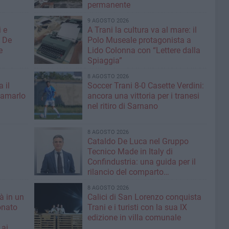
permanente
9 AGOSTO 2026
 e
A Trani la cultura va al mare: il
: De
Polo Museale protagonista a
e
Lido Colonna con “Lettere dalla
Spiaggia”
8 AGOSTO 2026
 il
Soccer Trani 8-0 Casette Verdini:
iamarlo
ancora una vittoria per i tranesi
nel ritiro di Sarnano
8 AGOSTO 2026
Cataldo De Luca nel Gruppo
Tecnico Made in Italy di
Confindustria: una guida per il
rilancio del comparto
calzaturiero e della moda
8 AGOSTO 2026
tà in un
Calici di San Lorenzo conquista
onato
Trani e i turisti con la sua IX
edizione in villa comunale
 ai