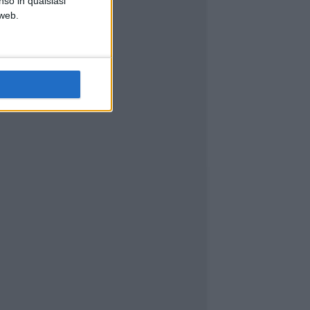
nso in qualsiasi
 web.