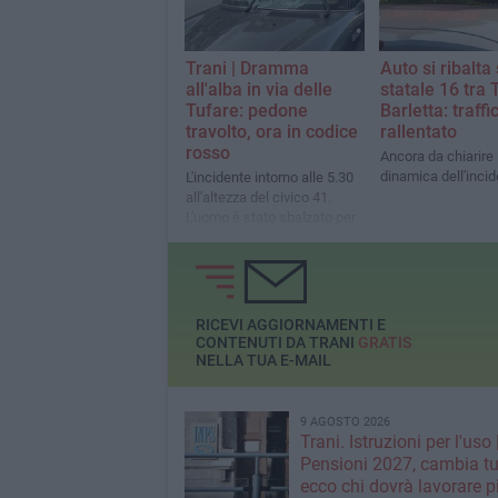
uscita della zona, disagi per
gli automobilisti
Trani | Dramma
Auto si ribalta 
all'alba in via delle
statale 16 tra 
Tufare: pedone
Barletta: traffi
travolto, ora in codice
rallentato
rosso
Ancora da chiarire 
dinamica dell'inci
L'incidente intorno alle 5.30
all'altezza del civico 41.
L'uomo è stato sbalzato per
diversi metri e trasportato in
codice rosso all'ospedale di
Andria.
RICEVI AGGIORNAMENTI E
CONTENUTI DA TRANI
GRATIS
NELLA TUA E-MAIL
9 AGOSTO 2026
Trani. Istruzioni per l'uso 
Pensioni 2027, cambia tu
ecco chi dovrà lavorare p