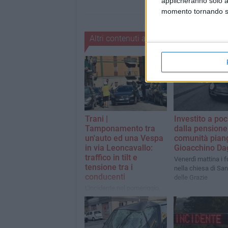
applicheranno solo a
momento tornando su 
Altri contenuti a tema
Trani |
Investito a po
Tamponamento tra
dalla pensione,
un'auto ed una Vespa
comunità pian
in via Leoncavallo:
Gioacchino Da
traffico in tilt e
Venerdì mattina i f
tensione tra i
nella chiesa di Sa
conducenti
delle Grazie
L'incidente nel pomeriggio,
intorno alle 16.30. I mezzi
sono rimasti fermi in attesa
della Polizia Locale,
paralizzando l'unica via di