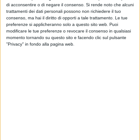
liceali fino alle persone più anziane – il dottor Landriscina
di acconsentire o di negare il consenso.
Si rende noto che alcuni
ha risposto ad alcune domande.
trattamenti dei dati personali possono non richiedere il tuo
D: Quanto è importante fare prevenzione, soprattutto tra i
consenso, ma hai il diritto di opporti a tale trattamento. Le tue
preferenze si applicheranno solo a questo sito web. Puoi
giovani?
modificare le tue preferenze o revocare il consenso in qualsiasi
R: La prevenzione è importante, in oncologia, in generale; i
momento tornando su questo sito e facendo clic sul pulsante
tumori sono delle patologie dell'età media avanzata.
"Privacy" in fondo alla pagina web.
Esistono dei tumori giovanili e la prevenzione ha un impatto
importante, perché va iniziata con corretti stili di vita sin
dalla prima fascia di età; aspetti come evitare il fumo,
consumo di alcolici equilibrato, magari nullo, sono aspetti
che vanno sicuramente iniziati in età giovanile. L'altro grande
campo di applicazione della prevenzione oncologica è
l'alimentazione, e quindi acquisire delle abitudini alimentari
corrette ed equilibrate e che, ovviamente, vanno insegnate
molto precocemente, direi fin dalle scuole.
D: Com'è cambiato l'approccio alla prevenzione in questi
anni?
R: La prevenzione ha due grossi ambiti: quello della