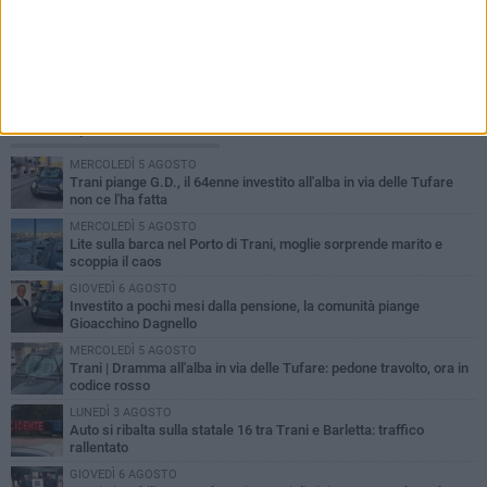
PIÙ LETTI QUESTA SETTIMANA
MERCOLEDÌ 5 AGOSTO
Trani piange G.D., il 64enne investito all'alba in via delle Tufare
non ce l'ha fatta
MERCOLEDÌ 5 AGOSTO
Lite sulla barca nel Porto di Trani, moglie sorprende marito e
scoppia il caos
GIOVEDÌ 6 AGOSTO
Investito a pochi mesi dalla pensione, la comunità piange
Gioacchino Dagnello
MERCOLEDÌ 5 AGOSTO
Trani | Dramma all'alba in via delle Tufare: pedone travolto, ora in
codice rosso
LUNEDÌ 3 AGOSTO
Auto si ribalta sulla statale 16 tra Trani e Barletta: traffico
rallentato
GIOVEDÌ 6 AGOSTO