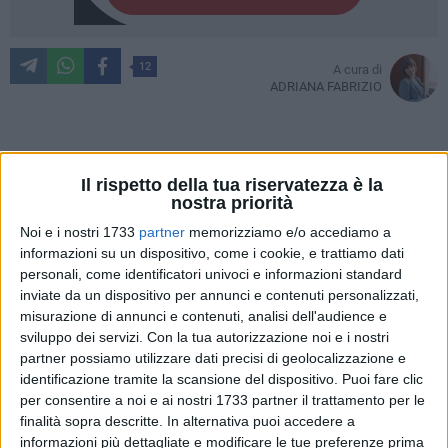
12
A cura di
ADRIANA FABRIZIO
La prevenzione oncologica è diventata un passo
Il rispetto della tua riservatezza è la
fondamentale per mantenere una buona salute; il Sistema
nostra priorità
Sanitario Nazionale ha messo a punto, ormai da anni, dei
Noi e i nostri 1733
partner
memorizziamo e/o accediamo a
protocolli per prevenire i tumori. Di questo si è parlato in
informazioni su un dispositivo, come i cookie, e trattiamo dati
biblioteca con il professore Matteo Landriscina, oncologo e
personali, come identificatori univoci e informazioni standard
docente presso l'Università degli Studi di Foggia nella sala
inviate da un dispositivo per annunci e contenuti personalizzati,
Ronchi della biblioteca comunale "Giovanni Bovio" a Trani,
misurazione di annunci e contenuti, analisi dell'audience e
grazie al progetto "Rotary Educational" pensato dal
sviluppo dei servizi.
Con la tua autorizzazione noi e i nostri
partner possiamo utilizzare dati precisi di geolocalizzazione e
presidente del Rotary Club di Trani, il dott. Giuseppe
identificazione tramite la scansione del dispositivo. Puoi fare clic
Papagno.
per consentire a noi e ai nostri 1733 partner il trattamento per le
A margine del seguitissimo incontro, che ha visto una
finalità sopra descritte. In alternativa puoi accedere a
grande partecipazione da parte di un pubblico vario – dai
informazioni più dettagliate e modificare le tue preferenze prima