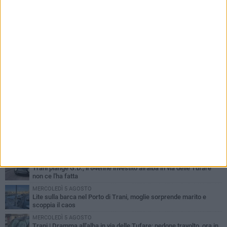
PIÙ LETTI QUESTA SETTIMANA
MERCOLEDÌ 5 AGOSTO
Trani piange G.D., il 64enne investito all'alba in via delle Tufare
non ce l'ha fatta
MERCOLEDÌ 5 AGOSTO
Lite sulla barca nel Porto di Trani, moglie sorprende marito e
scoppia il caos
MERCOLEDÌ 5 AGOSTO
Trani | Dramma all'alba in via delle Tufare: pedone travolto, ora in