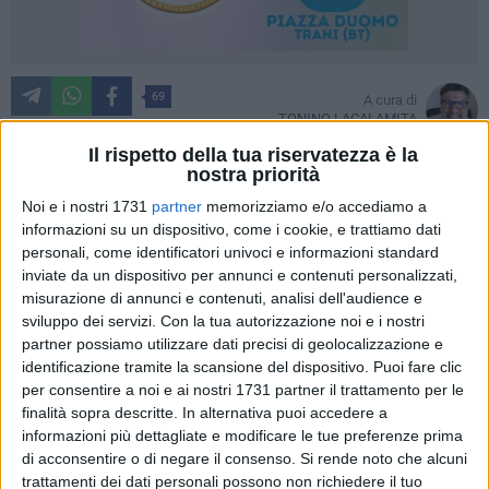
69
A cura di
TONINO LACALAMITA
Il rispetto della tua riservatezza è la
nostra priorità
Noi e i nostri 1731
partner
memorizziamo e/o accediamo a
Roberto Mariani
, romano, classe 1970, non smette quindi di
informazioni su un dispositivo, come i cookie, e trattiamo dati
stupire, dopo il decimo titolo europeo nella categoria
personali, come identificatori univoci e informazioni standard
freestyle conseguito a Mira, in Portogallo, lo scorso 28 e 29
inviate da un dispositivo per annunci e contenuti personalizzati,
settembre , il portacolori del Jet Revolution ha raggiunto
misurazione di annunci e contenuti, analisi dell'audience e
l'apice della sua straordinaria carriera laureandosi Campione
sviluppo dei servizi.
Con la tua autorizzazione noi e i nostri
del Mondo 2025 in Indonesia a metà novembre. Un
partner possiamo utilizzare dati precisi di geolocalizzazione e
traguardo che, in molti, desidererebbero avere come
identificazione tramite la scansione del dispositivo. Puoi fare clic
per consentire a noi e ai nostri 1731 partner il trattamento per le
coronamento di una carriera. Invece il "re" del Freestyle
finalità sopra descritte. In alternativa puoi accedere a
Jetsky continua ad offrire spettacoli mozzafiato così come
informazioni più dettagliate e modificare le tue preferenze prima
ha fatto, oggi 07 giugno, al folto pubblico tranese che sta
di acconsentire o di negare il consenso.
Si rende noto che alcuni
seguendo con emozione l'adrenalitico Campionato Europeo
trattamenti dei dati personali possono non richiedere il tuo