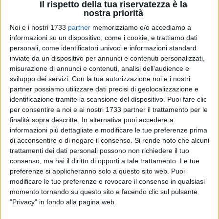
Il rispetto della tua riservatezza è la
nostra priorità
Noi e i nostri 1733
partner
memorizziamo e/o accediamo a
informazioni su un dispositivo, come i cookie, e trattiamo dati
personali, come identificatori univoci e informazioni standard
inviate da un dispositivo per annunci e contenuti personalizzati,
misurazione di annunci e contenuti, analisi dell'audience e
sviluppo dei servizi.
Con la tua autorizzazione noi e i nostri
La comunità scolastica del 1°C.D. "e Amicis" di Trani
partner possiamo utilizzare dati precisi di geolocalizzazione e
ricorderà la maestra Vittoria Acquaviva, docente e
identificazione tramite la scansione del dispositivo. Puoi fare clic
psicoterapeuta prematuramente scomparsa, con una piccola
per consentire a noi e ai nostri 1733 partner il trattamento per le
cerimonia commemorativa che si terrà il 5 giugno 2026 alle
finalità sopra descritte. In alternativa puoi accedere a
informazioni più dettagliate e modificare le tue preferenze prima
ore 11.00.
di acconsentire o di negare il consenso.
Si rende noto che alcuni
Vittoria Acquaviva ha rappresentato per anni un punto di
trattamenti dei dati personali possono non richiedere il tuo
riferimento nella nostra scuola grazie alla sua straordinaria
consenso, ma hai il diritto di opporti a tale trattamento. Le tue
umanità, alla sensibilità verso i bambini, alla capacità di
preferenze si applicheranno solo a questo sito web. Puoi
ascolto e alla sua inesauribile energia vitale.
modificare le tue preferenze o revocare il consenso in qualsiasi
Solare, gentile, sempre sorridente e capace di trasmettere
momento tornando su questo sito e facendo clic sul pulsante
serenità anche nei momenti più difficili, Vittoria ha lasciato
"Privacy" in fondo alla pagina web.
un segno indelebile nel cuore di chi l'ha incontrata.