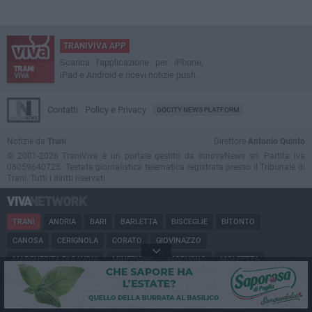
TRANIVIVA APP
Scarica l'applicazione per iPhone,
iPad e Android e ricevi notizie push
Contatti
Policy e Privacy
GOCITY NEWS PLATFORM
Notizie da
Trani
Direttore
Antonio Quinto
© 2001-2026 TraniViva è un portale gestito da InnovaNews srl. Partita iva
08059640725. Testata giornalistica telematica registrata presso il Tribunale di
Trani. Tutti i diritti riservati.
TRANI
ANDRIA
BARI
BARLETTA
BISCEGLIE
BITONTO
CANOSA
CERIGNOLA
CORATO
GIOVINAZZO
MARGHERITA DI SAVOIA
MINERVINO
MODUGNO
MOLFETTA
PUGLIA
RUVO
SAN FERDINANDO
SPINAZZOLA
TERLIZZI
TRINITAPOLI