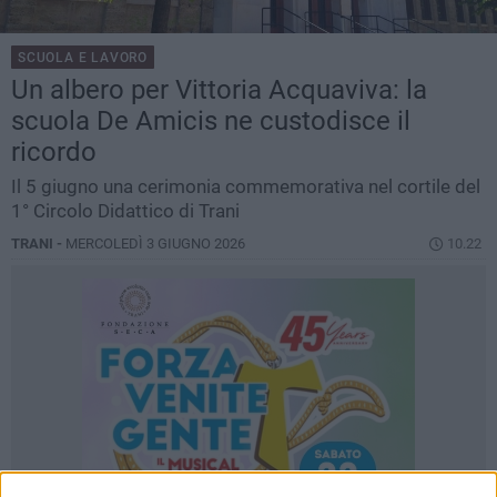
SCUOLA E LAVORO
Un albero per Vittoria Acquaviva: la
scuola De Amicis ne custodisce il
ricordo
Il 5 giugno una cerimonia commemorativa nel cortile del
1° Circolo Didattico di Trani
TRANI -
MERCOLEDÌ 3 GIUGNO 2026
10.22