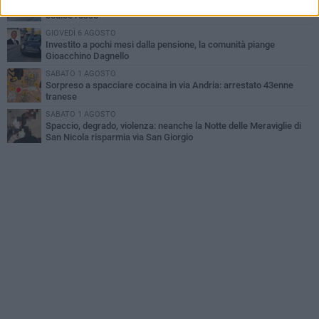
Trani | Dramma all'alba in via delle Tufare: pedone travolto, ora in
codice rosso
GIOVEDÌ 6 AGOSTO
Investito a pochi mesi dalla pensione, la comunità piange
Gioacchino Dagnello
SABATO 1 AGOSTO
Sorpreso a spacciare cocaina in via Andria: arrestato 43enne
tranese
SABATO 1 AGOSTO
Spaccio, degrado, violenza: neanche la Notte delle Meraviglie di
San Nicola risparmia via San Giorgio