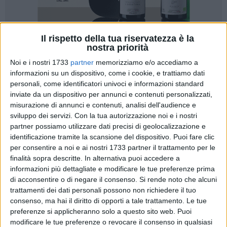
Il rispetto della tua riservatezza è la
nostra priorità
31
A cura di
PIETRO DI GREGORIO
Noi e i nostri 1733
partner
memorizziamo e/o accediamo a
informazioni su un dispositivo, come i cookie, e trattiamo dati
personali, come identificatori univoci e informazioni standard
inviate da un dispositivo per annunci e contenuti personalizzati,
Il weekend delle società tranesi promette di regalare
misurazione di annunci e contenuti, analisi dell'audience e
spettacolo:
domenica alle ore 15, la Soccer Trani sarà
sviluppo dei servizi.
Con la tua autorizzazione noi e i nostri
infatti ospite della capolista Audace Barletta
, in una gara da
partner possiamo utilizzare dati precisi di geolocalizzazione e
dentro o fuori per i tranesi che, dopo due vittorie consecutive
identificazione tramite la scansione del dispositivo. Puoi fare clic
e qualche risultato favorevole da parte delle contendenti al
per consentire a noi e ai nostri 1733 partner il trattamento per le
quinto posto, si ritrova a solamente quattro punti di distanza
finalità sopra descritte. In alternativa puoi accedere a
dalla zona playoff, con il Lucera saldo a 39 punti, mentre i
informazioni più dettagliate e modificare le tue preferenze prima
di acconsentire o di negare il consenso.
Si rende noto che alcuni
biancazzurri rincorrono a 35.
Quella del 'Puttilli' non sarà
trattamenti dei dati personali possono non richiedere il tuo
assolutamente una gara semplice per la Soccer, vista la
consenso, ma hai il diritto di opporti a tale trattamento. Le tue
qualità e la forza dei barlettani che guidano il campionato
preferenze si applicheranno solo a questo sito web. Puoi
praticamente dalla prima giornata
. Fino ad oggi, gli uomini
modificare le tue preferenze o revocare il consenso in qualsiasi