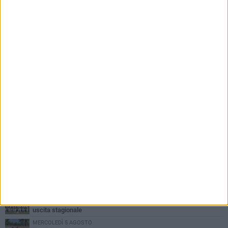
PIÙ LETTI QUESTA SETTIMANA
MERCOLEDÌ 5 AGOSTO
Trani | Nando Terrone chiude la carriera da calciatore: «Il campo
lo lascio, il calcio no». Ora è pronto a una nuova sfida
SABATO 1 AGOSTO
Barletta 4-1 Soccer Trani: ottimi spunti per Moscelli, alla seconda
uscita stagionale
MERCOLEDÌ 5 AGOSTO