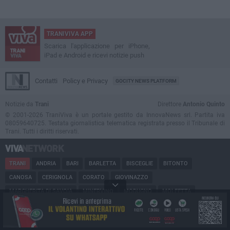
TRANIVIVA APP
Scarica l'applicazione per iPhone,
iPad e Android e ricevi notizie push
Contatti
Policy e Privacy
GOCITY NEWS PLATFORM
Notizie da
Trani
Direttore
Antonio Quinto
© 2001-2026 TraniViva è un portale gestito da InnovaNews srl. Partita iva
08059640725. Testata giornalistica telematica registrata presso il Tribunale di
Trani. Tutti i diritti riservati.
TRANI
ANDRIA
BARI
BARLETTA
BISCEGLIE
BITONTO
CANOSA
CERIGNOLA
CORATO
GIOVINAZZO
MARGHERITA DI SAVOIA
MINERVINO
MODUGNO
MOLFETTA
PUGLIA
RUVO
SAN FERDINANDO
SPINAZZOLA
TERLIZZI
TRINITAPOLI