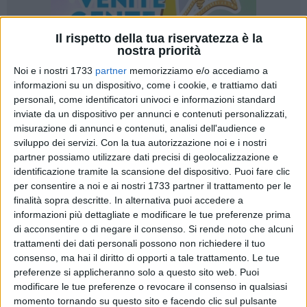
Il rispetto della tua riservatezza è la
nostra priorità
Noi e i nostri 1733
partner
memorizziamo e/o accediamo a
informazioni su un dispositivo, come i cookie, e trattiamo dati
personali, come identificatori univoci e informazioni standard
inviate da un dispositivo per annunci e contenuti personalizzati,
82
misurazione di annunci e contenuti, analisi dell'audience e
sviluppo dei servizi.
Con la tua autorizzazione noi e i nostri
partner possiamo utilizzare dati precisi di geolocalizzazione e
identificazione tramite la scansione del dispositivo. Puoi fare clic
Riceviamo e pubblichiamo la nota di
Rosa Uva
,
Docente di
per consentire a noi e ai nostri 1733 partner il trattamento per le
Scuola dell'Infanzia a Trani e Responsabile Provinciale BAT
finalità sopra descritte. In alternativa puoi accedere a
di "Azzurro Donna" di Forza Italia,
su come stia crescendo la
informazioni più dettagliate e modificare le tue preferenze prima
preoccupazione per il prossimo anno scolastico. C'è la
di acconsentire o di negare il consenso.
Si rende noto che alcuni
richiesta all'Amministrazione Comunale di Garantire il
trattamenti dei dati personali possono non richiedere il tuo
consenso, ma hai il diritto di opporti a tale trattamento. Le tue
Supporto ad ogni bambino, senza discriminazioni.
preferenze si applicheranno solo a questo sito web. Puoi
modificare le tue preferenze o revocare il consenso in qualsiasi
Raccolgo con forte preoccupazione i timori di
momento tornando su questo sito e facendo clic sul pulsante
molte famiglie, di molte espressioni della