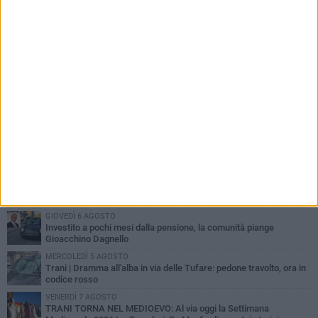
PIÙ LETTI QUESTA SETTIMANA
MERCOLEDÌ 5 AGOSTO
Trani piange G.D., il 64enne investito all'alba in via delle Tufare
non ce l'ha fatta
MERCOLEDÌ 5 AGOSTO
Lite sulla barca nel Porto di Trani, moglie sorprende marito e
scoppia il caos
GIOVEDÌ 6 AGOSTO
Investito a pochi mesi dalla pensione, la comunità piange
Gioacchino Dagnello
MERCOLEDÌ 5 AGOSTO
Trani | Dramma all'alba in via delle Tufare: pedone travolto, ora in
codice rosso
VENERDÌ 7 AGOSTO
TRANI TORNA NEL MEDIOEVO: Al via oggi la Settimana