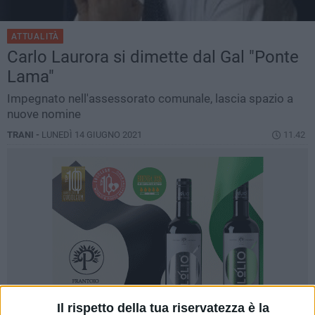
ATTUALITÀ
Carlo Laurora si dimette dal Gal "Ponte
Lama"
Impegnato nell'assessorato comunale, lascia spazio a
nuove nomine
TRANI -
LUNEDÌ 14 GIUGNO 2021
11.42
Il rispetto della tua riservatezza è la