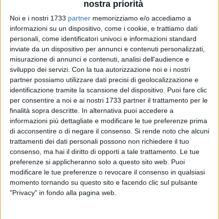
nostra priorità
Noi e i nostri 1733
partner
memorizziamo e/o accediamo a
informazioni su un dispositivo, come i cookie, e trattiamo dati
personali, come identificatori univoci e informazioni standard
inviate da un dispositivo per annunci e contenuti personalizzati,
misurazione di annunci e contenuti, analisi dell'audience e
sviluppo dei servizi.
Con la tua autorizzazione noi e i nostri
Si è dimesso dalla carica di consigliere del Gal Ponte Lama
partner possiamo utilizzare dati precisi di geolocalizzazione e
l'assessore comunale Carlo Laurora, che rappresentava il
identificazione tramite la scansione del dispositivo. Puoi fare clic
Comune di Trani nel Gruppo di Azione Locale che ha sede a
per consentire a noi e ai nostri 1733 partner il trattamento per le
Bisceglie (ne fanno parte Bisceglie, Trani e Molfetta) e di cui
finalità sopra descritte. In alternativa puoi accedere a
è presidente il biscegliese commendatore Giacomo Patruno.
informazioni più dettagliate e modificare le tue preferenze prima
di acconsentire o di negare il consenso.
Si rende noto che alcuni
In realtà pare che le dimissioni le abbiano presentate anche
trattamenti dei dati personali possono non richiedere il tuo
consenso, ma hai il diritto di opporti a tale trattamento. Le tue
altri consiglieri, rappresentanti dei Comuni di Molfetta e di
preferenze si applicheranno solo a questo sito web. Puoi
Bisceglie, ognuno con motivazioni personali o politiche, tutte
modificare le tue preferenze o revocare il consenso in qualsiasi
irrevocabili.
momento tornando su questo sito e facendo clic sul pulsante
"Privacy" in fondo alla pagina web.
Laurora avrebbe colto l'attimo, ed avrebbe deciso di lasciare
quell'incarico anche per motivi geo-politici tranesi: "Essendo