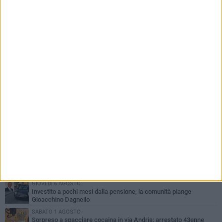
PIÙ LETTI QUESTA SETTIMANA
MERCOLEDÌ 5 AGOSTO
Trani piange G.D., il 64enne investito all'alba in via delle Tufare
non ce l'ha fatta
MERCOLEDÌ 5 AGOSTO
Lite sulla barca nel Porto di Trani, moglie sorprende marito e
scoppia il caos
MERCOLEDÌ 5 AGOSTO
Trani | Dramma all'alba in via delle Tufare: pedone travolto, ora in
codice rosso
GIOVEDÌ 6 AGOSTO
Investito a pochi mesi dalla pensione, la comunità piange
Gioacchino Dagnello
SABATO 1 AGOSTO
Sorpreso a spacciare cocaina in via Andria: arrestato 43enne