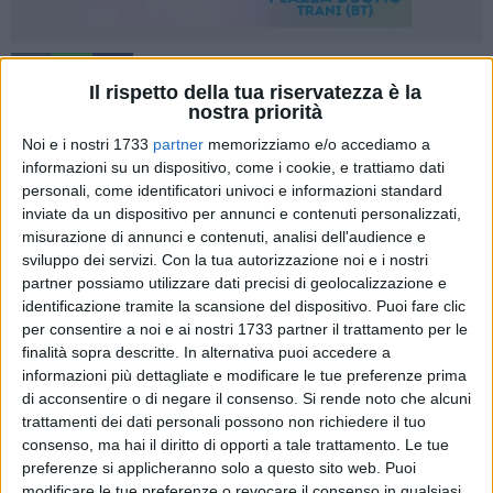
90
Il rispetto della tua riservatezza è la
nostra priorità
Noi e i nostri 1733
partner
memorizziamo e/o accediamo a
In data 4 Marzo 2022 si è tenuto un incontro fra il consigliere
informazioni su un dispositivo, come i cookie, e trattiamo dati
comunale Antonio Loconte ed il consigliere comunale
personali, come identificatori univoci e informazioni standard
Antonio Befano durante il quale è avvenuto un confronto
inviate da un dispositivo per annunci e contenuti personalizzati,
misurazione di annunci e contenuti, analisi dell'audience e
circa le dinamiche politiche che hanno caratterizzato questo
sviluppo dei servizi.
Con la tua autorizzazione noi e i nostri
anno e mezzo di mandato, si è discusso di tematiche
partner possiamo utilizzare dati precisi di geolocalizzazione e
fondamentali ed è stata l'occasione per fare un bilancio
identificazione tramite la scansione del dispositivo. Puoi fare clic
generale sull'azione di governo.
per consentire a noi e ai nostri 1733 partner il trattamento per le
finalità sopra descritte. In alternativa puoi accedere a
Alla luce del chiarimento politico, d'intesa, i consiglieri
informazioni più dettagliate e modificare le tue preferenze prima
comunali Loconte e Befano hanno deciso di riprendere il
di acconsentire o di negare il consenso.
Si rende noto che alcuni
trattamenti dei dati personali possono non richiedere il tuo
cammino intrapreso, percorso consolidato dal grande
consenso, ma hai il diritto di opporti a tale trattamento. Le tue
risultato elettorale raggiunto sia dal punto di vista delle
preferenze si applicheranno solo a questo sito web. Puoi
preferenze personali, sia dalla lista SoloConTraniFutura.
modificare le tue preferenze o revocare il consenso in qualsiasi