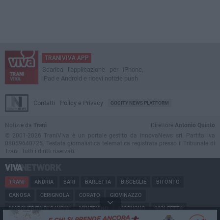
TRANIVIVA APP
Scarica l'applicazione per iPhone,
iPad e Android e ricevi notizie push
Contatti
Policy e Privacy
GOCITY NEWS PLATFORM
Notizie da
Trani
Direttore
Antonio Quinto
© 2001-2026 TraniViva è un portale gestito da InnovaNews srl. Partita iva
08059640725. Testata giornalistica telematica registrata presso il Tribunale di
Trani. Tutti i diritti riservati.
TRANI
ANDRIA
BARI
BARLETTA
BISCEGLIE
BITONTO
CANOSA
CERIGNOLA
CORATO
GIOVINAZZO
MARGHERITA DI SAVOIA
MINERVINO
MODUGNO
MOLFETTA