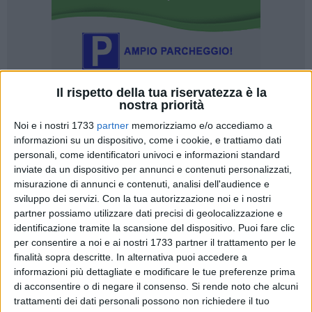
Il rispetto della tua riservatezza è la
nostra priorità
Noi e i nostri 1733
partner
memorizziamo e/o accediamo a
informazioni su un dispositivo, come i cookie, e trattiamo dati
personali, come identificatori univoci e informazioni standard
Sabato 13 giugno 2026, a partire dalle ore 10.00, presso la
inviate da un dispositivo per annunci e contenuti personalizzati,
Villa Comunale di Trani – Cassa Armonica, l'associazione I
misurazione di annunci e contenuti, analisi dell'audience e
sviluppo dei servizi.
Con la tua autorizzazione noi e i nostri
Folletti Laboriosi 2.0 ODV celebrerà la Giornata Mondiale del
partner possiamo utilizzare dati precisi di geolocalizzazione e
Lavoro a Maglia in Pubblico, un appuntamento che ogni
identificazione tramite la scansione del dispositivo. Puoi fare clic
anno unisce persone di ogni età all'insegna della creatività,
per consentire a noi e ai nostri 1733 partner il trattamento per le
della condivisione e della solidarietà. La Giornata Mondiale
finalità sopra descritte. In alternativa puoi accedere a
del Lavoro a Maglia in Pubblico nasce con l'obiettivo di
informazioni più dettagliate e modificare le tue preferenze prima
portare fuori dalle case un'attività tradizionalmente
di acconsentire o di negare il consenso.
Si rende noto che alcuni
considerata individuale, trasformandola in un'occasione di
trattamenti dei dati personali possono non richiedere il tuo