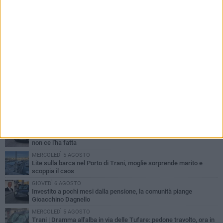
PIÙ LETTI QUESTA SETTIMANA
MERCOLEDÌ 5 AGOSTO
Trani piange G.D., il 64enne investito all'alba in via delle Tufare
non ce l'ha fatta
MERCOLEDÌ 5 AGOSTO
Lite sulla barca nel Porto di Trani, moglie sorprende marito e
scoppia il caos
GIOVEDÌ 6 AGOSTO
Investito a pochi mesi dalla pensione, la comunità piange
Gioacchino Dagnello
MERCOLEDÌ 5 AGOSTO
Trani | Dramma all'alba in via delle Tufare: pedone travolto, ora in